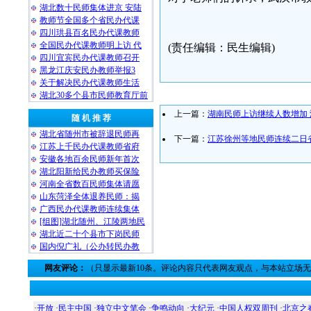
湖北数十民师集体进京 安陆
教师节全国多个省民办代课
四川珙县百名民办代课教师
全国民办代课教师明上访 代
(责任编辑：民生编辑)
四川宜宾民办代课教师召开
黑龙江庆安民办教师举报3
关于解决民办代课教师生活
湖北30多个县市民师教育厅前
上一篇：
湖南民师上访继续人数增加
随 机 推 荐
湖北省随州市被辞退民师再
下一篇：
江苏徐州等地民师连续二日
江苏上千民办代课教师省府
安徽各地百余民师新年首次
湖北阳新给民办教师买保险
河南全省数百民师集体请愿
山东菏泽全体退养民师：揭
广西民办代课教师连续集体
[组图]湖北随州、江陵两地民
湖北近二十个县市下岗民师
国内倪广礼（公办转民办教
网友评论：
（只显示最新10条。评论内容只代表网友观点，与本站立场
·
开放
·
民主中国
·
独立中文笔会
·
争鸣动向
·
大纪元
·
中国人权双周刊
·
北京之