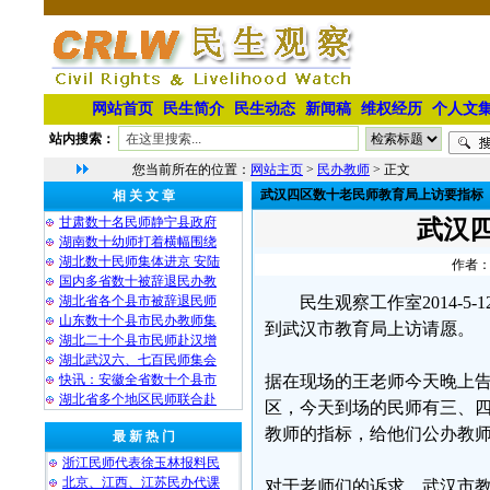
网站首页
民生简介
民生动态
新闻稿
维权经历
个人文
站内搜索：
您当前所在的位置：
网站主页
>
民办教师
> 正文
武汉四区数十老民师教育局上访要指标
相 关 文 章
甘肃数十名民师静宁县政府
武汉
湖南数十幼师打着横幅围绕
湖北数十民师集体进京 安陆
作者：
国内多省数十被辞退民办教
湖北省各个县市被辞退民师
民生观察工作室2014-
山东数十个县市民办教师集
到武汉市教育局上访请愿。
湖北二十个县市民师赴汉增
湖北武汉六、七百民师集会
快讯：安徽全省数十个县市
据在现场的王老师今天晚上
湖北省多个地区民师联合赴
区，今天到场的民师有三、
教师的指标，给他们公办教
最 新 热 门
浙江民师代表徐玉林报料民
北京、江西、江苏民办代课
对于老师们的诉求，武汉市教