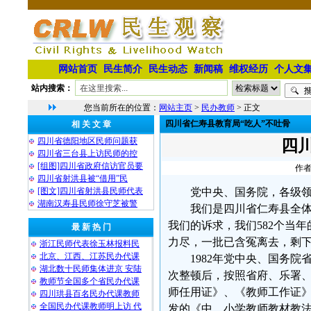
网站首页
民生简介
民生动态
新闻稿
维权经历
个人文
站内搜索：
您当前所在的位置：
网站主页
>
民办教师
> 正文
四川省仁寿县教育局“吃人”不吐骨
相 关 文 章
四川省德阳地区民师问题获
四
四川省三台县上访民师的控
[组图]四川省政府信访官员要
作者
四川省射洪县被“借用”民
[图文]四川省射洪县民师代表
党中央、国务院，各级
湖南汉寿县民师徐守芝被警
我们是四川省仁寿县全体被
我们的诉求，我们582个当
最 新 热 门
力尽，一批已含冤离去，剩
浙江民师代表徐玉林报料民
北京、江西、江苏民办代课
1982年党中央、国务院
湖北数十民师集体进京 安陆
次整顿后，按照省府、乐署
教师节全国多个省民办代课
师任用证》、《教师工作证
四川珙县百名民办代课教师
全国民办代课教师明上访 代
发的《中、小学教师教材教法考