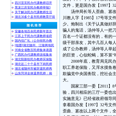
四川宜宾民办代课教师召开
文件，更是国办发【1997】
黑龙江庆安民办教师举报3
汤仲局长等人歪曲、篡改国发【1
关于解决民办代课教师生活
湖北30多个县市民师教育厅前
川教人字【1985】17号
少。炮制出《关于认真做好辞
随 机 推 荐
骗人的鬼话，汤仲等人一把刀
安徽各地百余民师新年首次
江苏上千民办代课教师省府
百名一个证都没有的，有的
国内倪广礼（公办转民办教
级干部亲友，其中几百人每人
[组图]湖北随州、江陵两地民
成了公办教师，汤仲等人举
河南全省数百民师集体请愿
广西民办代课教师连续集体
的巨资，心似蛇蝎，算不算“
湖北阳新给民办教师买保险
2008年底，教育局见民
湖北近二十个县市下岗民师
职工养老保险，又浑水摸鱼卷
湖北省随州市被辞退民师再
山东菏泽全体退养民师：揭
欺骗党中央国务院，挖社会主
大。
国家三部一委【2011】8
验，四川相应的三厅一委也出台
实施意见》已经省政府领导同
拿着国办发【1997】32号
歪曲、篡改以上两个文件，