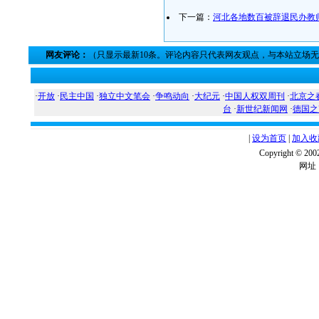
下一篇：
河北各地数百被辞退民办教
网友评论：
（只显示最新10条。评论内容只代表网友观点，与本站立场
·
开放
·
民主中国
·
独立中文笔会
·
争鸣动向
·
大纪元
·
中国人权双周刊
·
北京之
台
·
新世纪新闻网
·
德国之
|
设为首页
|
加入收
Copyright ©
网址：w