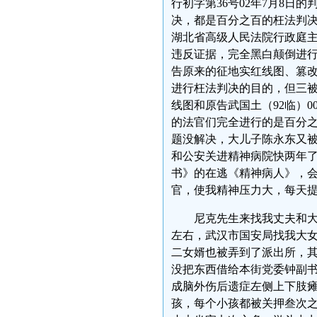
行初字第36号02年7月8日的
决，都是百分之百的枉法判
湖北省高级人民法院行政庭
违反证据，完全黑白颠倒进
告原来的征地实红线图、篡改
进行枉法判决的目的，但三
线图和原告武国土（92临）0
的法官们完全进行的是百分
题没解决，大儿子陈永东又
和公安关进精神病院快两年
书》的在逃《精神病人》，
官，使我精神压力大，每天
尼克先生来找我丈夫和大
左右，武汉市国安局找我大
二女婿也被弄到了派出所，
没把东西借给本街党委钟副
成脑外伤后遗症左侧上下肢
孩，每个小孩都被关押叁次