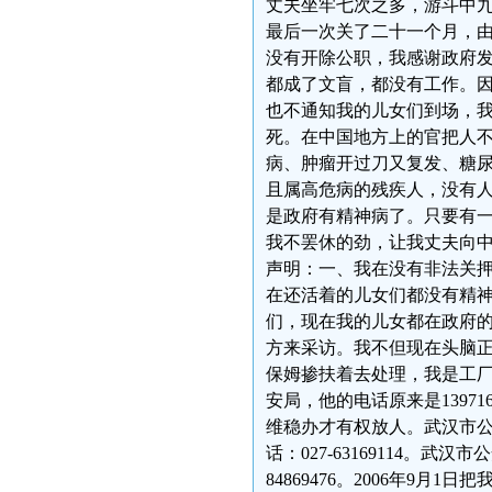
丈夫坐牢七次之多，游斗中
最后一次关了二十一个月，
没有开除公职，我感谢政府
都成了文盲，都没有工作。
也不通知我的儿女们到场，
死。在中国地方上的官把人
病、肿瘤开过刀又复发、糖
且属高危病的残疾人，没有
是政府有精神病了。只要有
我不罢休的劲，让我丈夫向
声明：一、我在没有非法关
在还活着的儿女们都没有精
们，现在我的儿女都在政府
方来采访。我不但现在头脑
保姆掺扶着去处理，我是工
安局，他的电话原来是139716
维稳办才有权放人。武汉市
话：
027-63169114
。武汉市公
84869476
。2006年9月1