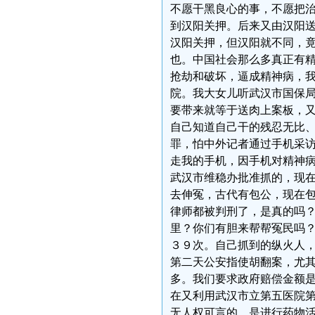
不愿干黑良心的事，不愿把
到汉阳关押。后来又由汉阳
汉阳关押，但汉阳就不同，
也。中国社会那么多真正有
抢劫和破坏，逼成精神病，
院。我大女儿听武汉市国保
要带来就等于送肉上案板，
自己知道自己干的残忍无比
罪，怕中外记者通过手机采
走我的手机，因手机对精神
武汉市维稳办批准抓的，现
去伸冤，古代有包公，现在
律师都被判刑了，是真的吗
里？你们有胆来帮帮冤民吗
３９次。自己抓到的纵火人
第二天公安指使胡翻案，尤
多。我们要求政府赔偿金额
在又利用武汉市立第五医院
无人权可言的，是进行药物