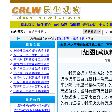
网站首页
民生简介
民生动态
新闻稿
维权经历
个人文
站内搜索：
您当前所在的位置：
网站主页
>
被精神病
> 正文
[组图]武汉精神病院受难者王春贞：救
相 关 文 章
刘晓丹因维权被强送精神病
[组图]武
四川乐山又一位女子被迫害
李艳利讨薪遭暴打因上访三
作者：
吴淮军呼吁营救因举报被关
姜祖国因上访被关精神病院
我完全拥护胡锦涛总书
范小蓉：我被精神病已十年
律师介入徐欣蕊被精神病案
汉市汉阳区自力新村44号无
山东王丽萍被精神病被结婚
阳分院（十里铺精神病院）
孙建明因上访先后两次被关
元还值钱，当时有壹万元就
王红因上访被关进精神病医
人数还少，国家比较穷，才
最 新 热 门
的有力证据，我坚决支持奥
甘肃孙金秀被强作精神病鉴
湖北省孝感市王树英被关精