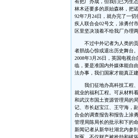
有把厂办成，但我们已为生
林木还要多的原始森林，把诺
92年7月24日，就办完了
疾人联合会02号文，涂勇付
区里坚决顶着不给我厂办理
不过中外记者为人类的
者胆战心惊或退出历史舞台
2008年3月26日，英国
临，要是准国内外媒体能自
法办事，我们国家才能真正
我们征地办高科技工程
就业的福利工程。可从材料
和武汉市国土资源管理局的
记、市长赵宝江、王守海，
合会的调查报告和报告上涂
管理局陈局长的批示和下的
新闻记者从新华社湖北内参
加冤，不仅财产被抢劫和破