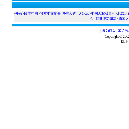
·
开放
·
民主中国
·
独立中文笔会
·
争鸣动向
·
大纪元
·
中国人权双周刊
·
北京之
台
·
新世纪新闻网
·
德国之
|
设为首页
|
加入收
Copyright ©
网址：w