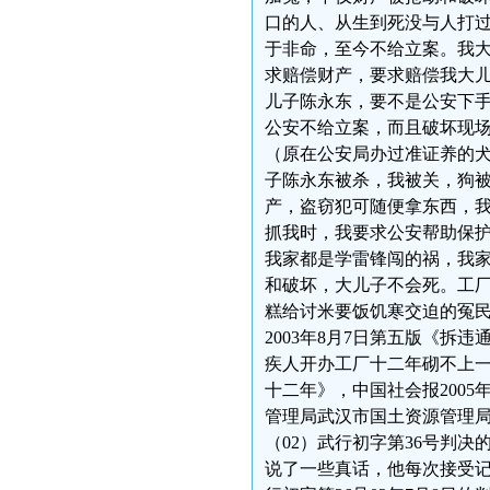
口的人、从生到死没与人打
于非命，至今不给立案。我
求赔偿财产，要求赔偿我大
儿子陈永东，要不是公安下
公安不给立案，而且破坏现
（原在公安局办过准证养的
子陈永东被杀，我被关，狗
产，盗窃犯可随便拿东西，
抓我时，我要求公安帮助保
我家都是学雷锋闯的祸，我
和破坏，大儿子不会死。工厂
糕给讨米要饭饥寒交迫的冤
2003年8月7日第五版《拆违
疾人开办工厂十二年砌不上一堵
十二年》，中国社会报2005
管理局武汉市国土资源管理
（02）武行初字第36号判
说了一些真话，他每次接受记