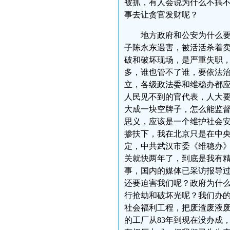
被抓，有人会说为什么不搞
事去让贪官发财呢？
地方政府和公安为什么
子陈永东遇害，被活活杀着
破和破坏现场，是严重失职
多，谁也管不了谁，要依法
立，各级政法委和维稳办都
人民见不到的官代表，人大
大成一块空牌子，怎么能监
思义，应该是一个维护社会
掺扶下，我在北京只是在中
定，中共武汉市委《维稳办
关就快两年了，到底是我有
事，国内的媒体已采访报导
还要迫害我们呢？政府为什么
行抢劫和破坏光呢？我们办
社会福利工程，把废渣废液
的工厂从83年到现在没办成