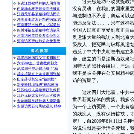
过去总是动不动就提政
专访江西被精神病人周彩藩
没有灵魂，在我们的国家里
内蒙杨金枝惹烦最高法被多
江西戈阳县被精神病访民许
与法制也不矛盾，奥运可以
湖南辜湘红离开精神病院 武
能违反宪法……，只有这样
河南新郑市维权人兑军勇被
全国人民真正享受到真正自
四川邓福全被精神病访谈录
河南访民贾红玲多次受害无
奥运派大量的截访人到北京
河南访民贾红玲多次受害无
级敌人，把冤民与破坏奥运
随 机 推 荐
违反了中共中央胡总书建立
武汉精神病院受害者胡国红
会，建立的而是法斯西奴隶
六•四学生、甘肃教师赵文
国特大的黑社会组织，严惩
武汉周利华治眼治成了“精
我不是被关押在公安局精神
杨友培进京上访被带回强制
山东薛明凯父亲“被跳楼”
访的冤民了。
对安徽蚌埠钱进“被精神病
江苏维权人吴继新获取保释
这次四川大地震，中共
江苏无锡尤宝芬第三次被关
世界新闻媒体的赞扬。我多
专访南昌被精神病人龚新华
安徽访民石传凤欲进京 精神
为一个上访冤民，一个患有
的残疾人，没有保姆掺扶，
定》，自2006年8月11
的说法就是要活活关死我，