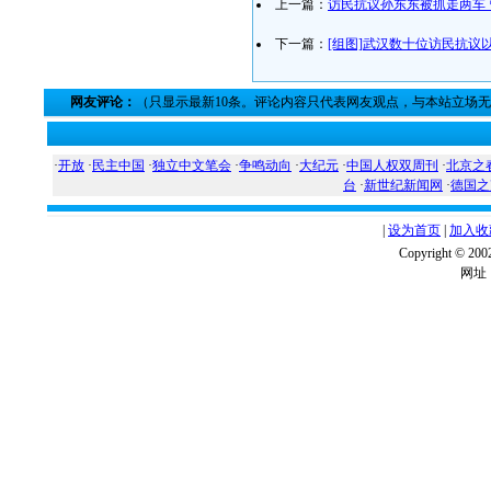
上一篇：
访民抗议孙东东被抓走两车
下一篇：
[组图]武汉数十位访民抗议
网友评论：
（只显示最新10条。评论内容只代表网友观点，与本站立场
·
开放
·
民主中国
·
独立中文笔会
·
争鸣动向
·
大纪元
·
中国人权双周刊
·
北京之
台
·
新世纪新闻网
·
德国之
|
设为首页
|
加入收
Copyright ©
网址：w