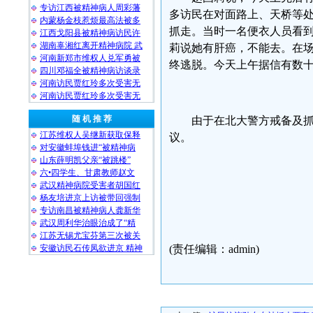
专访江西被精神病人周彩藩
多访民在对面路上、天桥等
内蒙杨金枝惹烦最高法被多
抓走。当时一名便衣人员看
江西戈阳县被精神病访民许
湖南辜湘红离开精神病院 武
莉说她有肝癌，不能去。在
河南新郑市维权人兑军勇被
终逃脱。今天上午据信有数
四川邓福全被精神病访谈录
河南访民贾红玲多次受害无
河南访民贾红玲多次受害无
随 机 推 荐
由于在北大警方戒备及
江苏维权人吴继新获取保释
议。
对安徽蚌埠钱进“被精神病
山东薛明凯父亲“被跳楼”
六•四学生、甘肃教师赵文
武汉精神病院受害者胡国红
民生观
杨友培进京上访被带回强制
专访南昌被精神病人龚新华
2009-
武汉周利华治眼治成了“精
江苏无锡尤宝芬第三次被关
安徽访民石传凤欲进京 精神
(责任编辑：admin)