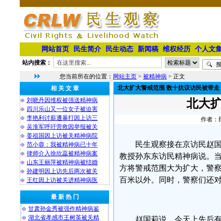
网站首页
民生简介
民生动态
新闻稿
维权经历
个人文
站内搜索：
您当前所在的位置：
网站主页
>
被精神病
> 正文
北大扩大警戒范围 数十抗议访民被带走
相 关 文 章
刘晓丹因维权被强送精神病
北大扩
四川乐山又一位女子被迫害
李艳利讨薪遭暴打因上访三
作者：民
吴淮军呼吁营救因举报被关
姜祖国因上访被关精神病院
民生观察接在京访民赵
范小蓉：我被精神病已十年
律师介入徐欣蕊被精神病案
教授孙东东访民精神病说。
山东王丽萍被精神病被结婚
方将警戒范围大为扩大，警
孙建明因上访先后两次被关
百米以外。同时，警察们还
王红因上访被关进精神病医
最 新 热 门
甘肃孙金秀被强作精神病鉴
湖北省孝感市王树英被关精
赵国莉说，今天上先后