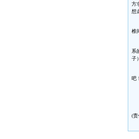
方
想
椎
系
子
吧
(责