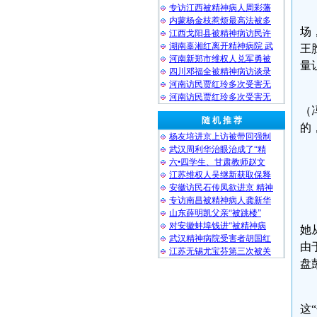
专访江西被精神病人周彩藩
内蒙杨金枝惹烦最高法被多
场
江西戈阳县被精神病访民许
湖南辜湘红离开精神病院 武
王
河南新郑市维权人兑军勇被
量
四川邓福全被精神病访谈录
河南访民贾红玲多次受害无
河南访民贾红玲多次受害无
（
随 机 推 荐
的
杨友培进京上访被带回强制
武汉周利华治眼治成了“精
六•四学生、甘肃教师赵文
江苏维权人吴继新获取保释
安徽访民石传凤欲进京 精神
专访南昌被精神病人龚新华
山东薛明凯父亲“被跳楼”
对安徽蚌埠钱进“被精神病
她
武汉精神病院受害者胡国红
由
江苏无锡尤宝芬第三次被关
盘
这