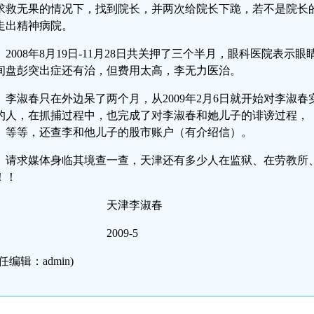
求救无果的情况下，找到院长，并两次给院长下跪，若不是院长
走出精神病院。
2008年8月19日-11月28日共关押了三个半月，眼科医院表
间盘彭突出症还有治，但费用太高，李无力医治。
李淑春只在外边呆了两个月，从2009年2月6日就开始对李淑
的人，在抓捕过程中，也完成了对李淑春和她儿子的诽谤过程，
）等等，还查李和他儿子的股市账户（有介绍信）。
请求媒体身临其境查一查，天津还有多少人在监狱、在劳教所
！！
天津李淑春
2009-5
任编辑：admin)