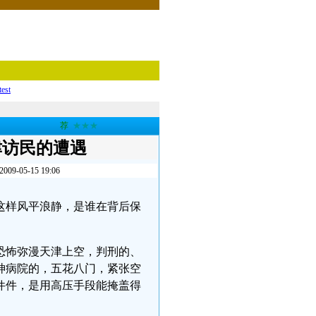
test
荐
★★★
津访民的遭遇
5-15 19:06
这样风平浪静，是谁在背后保
恐怖弥漫天津上空，判刑的、
神病院的，五花八门，紧张空
件件，是用高压手段能掩盖得