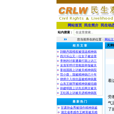
网站首页
民生简介
民生动
站内搜索：
您当前所在的位置：
网站主
天津
相 关 文 章
刘晓丹因维权被强送精神病
四川乐山又一位女子被迫害
李艳利讨薪遭暴打因上访三
吴淮军呼吁营救因举报被关
姜祖国因上访被关精神病院
范小蓉：我被精神病已十年
律师介入徐欣蕊被精神病案
着
山东王丽萍被精神病被结婚
孙建明因上访先后两次被关
王红因上访被关进精神病医
劳
最 新 热 门
气
甘肃孙金秀被强作精神病鉴
了
湖北省孝感市王树英被关精