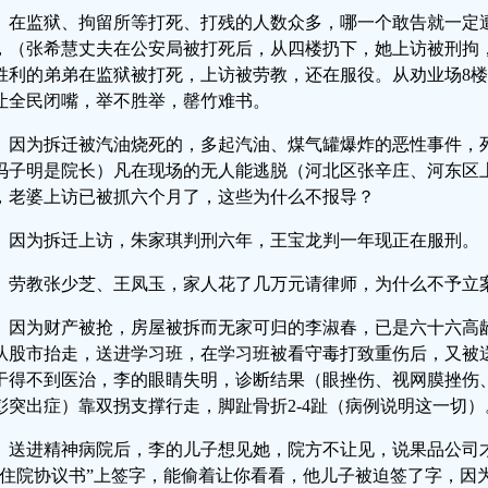
在监狱、拘留所等打死、打残的人数众多，哪一个敢告就一定
，（张希慧丈夫在公安局被打死后，从四楼扔下，她上访被刑拘
胜利的弟弟在监狱被打死，上访被劳教，还在服役。从劝业场8
让全民闭嘴，举不胜举，罄竹难书。
因为拆迁被汽油烧死的，多起汽油、煤气罐爆炸的恶性事件，
冯子明是院长）凡在现场的无人能逃脱（河北区张辛庄、河东区
，老婆上访已被抓六个月了，这些为什么不报导？
因为拆迁上访，朱家琪判刑六年，王宝龙判一年现正在服刑。
劳教张少芝、王凤玉，家人花了几万元请律师，为什么不予立
因为财产被抢，房屋被拆而无家可归的李淑春，已是六十六高龄，
从股市抬走，送进学习班，在学习班被看守毒打致重伤后，又被
于得不到医治，李的眼睛失明，诊断结果（眼挫伤、视网膜挫伤
彭突出症）靠双拐支撑行走，脚趾骨折2-4趾（病例说明这一切）
送进精神病院后，李的儿子想见她，院方不让见，说果品公司
“住院协议书”上签字，能偷着让你看看，他儿子被迫签了字，因