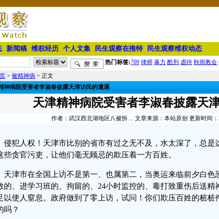
态
新闻稿
维权经历
个人文集
民生观察在推特
民生观察维权动态
热门标签:
709
律师
暴力
酷刑
虐待
秋雨教会
页
>
被精神病
> 正文
精神病院受害者李淑春披露天津访民的遭遇
天津精神病院受害者李淑春披露天
作者：武汉西北湖地区八被拆… 文章来源：本站原创 更新时间：2009-0
侵犯人权！天津市比别的省市有过之无不及，水太深了，总是
这些贪官污吏，让他们毫无顾忌的欺压着一方百姓。
天津市在全国上访不是第一、也属第二，当奥运来临前夕白色
教的、进学习班的、拘留的、24小时监控的、毒打致重伤后送精
足以使人窒息。政府做到了零上访，试问！你们欺压百姓的桩桩
的吗？