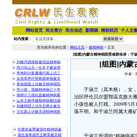
网站首页
民生简介
民生动态
新闻稿
维权经历
个人文
站内搜索：
您当前所在的位置：
网站主页
>
被精神病
> 正文
[组图]内蒙古精神病院受难群体录：于
相 关 文 章
刘晓丹因维权被强送精神病
[组图]内
四川乐山又一位女子被迫害
李艳利讨薪遭暴打因上访三
作者：民
吴淮军呼吁营救因举报被关
姜祖国因上访被关精神病院
于淑兰（其木格），女，
范小蓉：我被精神病已十年
律师介入徐欣蕊被精神病案
治区呼伦贝尔盟鄂温克旗大雁
山东王丽萍被精神病被结婚
小孩也被人打残。2009年5
孙建明因上访先后两次被关
落不明。和于淑兰同属大雁
王红因上访被关进精神病医
最 新 热 门
甘肃孙金秀被强作精神病鉴
湖北省孝感市王树英被关精
于淑兰所谓的“精神病鉴