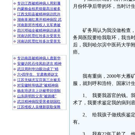
专访江西被精神病人周彩藩
月份怀孕后带的环，当时计
内蒙杨金枝惹烦最高法被多
江西戈阳县被精神病访民许
湖南辜湘红离开精神病院 武
河南新郑市维权人兑军勇被
矿务局认为我没做检查，
四川邓福全被精神病访谈录
河南访民贾红玲多次受害无
务局医院要给我取环，我当
河南访民贾红玲多次受害无
后，我到哈尔滨中医药大学
随 机 推 荐
癌。
专访南昌被精神病人龚新华
安徽访民石传凤欲进京 精神
武汉周利华治眼治成了“精
六•四学生、甘肃教师赵文
我有重病，2000年大
江苏无锡尤宝芬第三次被关
服，就到呼和浩特、国家计
对安徽蚌埠钱进“被精神病
杨友培进京上访被带回强制
1、 我要我器官的钱。
山东薛明凯父亲“被跳楼”
武汉精神病院受害者胡国红
术了，我要求鉴定我的病到
江苏维权人吴继新获取保释
2、 给我孩子做残疾鉴
有。
3、 我有22年工龄了