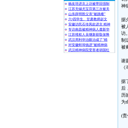
杨友培进京上访被带回强制
神
江苏无锡尤宝芬第三次被关
山东薛明凯父亲“被跳楼”
六•四学生、甘肃教师赵文
据
安徽访民石传凤欲进京 精神
被
专访南昌被精神病人龚新华
访
江苏维权人吴继新获取保释
武汉周利华治眼治成了“精
制
对安徽蚌埠钱进“被精神病
被
武汉精神病院受害者胡国红
谢
《
据
后
历
为
(