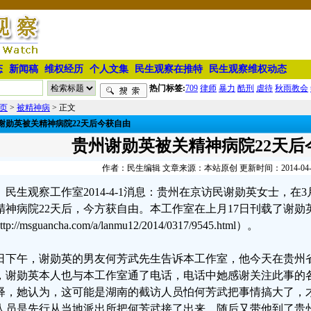
态
新闻稿
维权经历
个人文集
民生观察在推特
民生观察维权动态
热门标签:
709
律师
暴力
酷刑
虐待
秋雨教会
页
>
被精神病
> 正文
谢勋英被关精神病院22天后今获自由
贵州谢勋英被关精神病院22天后
作者：民生编辑 文章来源：本站原创 更新时间：2014-04-01 
民生观察工作室2014-4-1消息：贵州在京访民谢勋英女士，在
精神病院22天后，今方获自由。本工作室在上月17日刊载了谢勋
tp://msguancha.com/a/lanmu12/2014/0317/9545.html）。
日下午，谢勋英的男友何芳武先生告诉本工作室，他今天在贵州
，谢勋英本人也与本工作室通了电话，电话中她感谢关注此事的
释，她认为，这可能是湖南的截访人员怕何芳武把事情搞大了，
人员是先行从当地派出所把何芳武接了出来，随后又带他到了贵