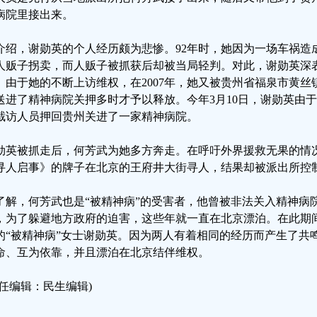
病院里接出来。
介绍，谢勋英的个人经历颇为悲惨。92年时，她因为一场车祸造
人贩子拐卖，而人贩子被抓获后却被当局轻判。对此，谢勋英深
。由于她的不断上访维权，在2007年，她又被贵州省福泉市黄
送进了精神病院关押多时才予以释放。今年3月10日，谢勋英由
截访人员押回贵州关进了一家精神病院。
勋英被抓走后，何芳武为她多方奔走。在呼吁外界援救无果的情况
寻人启事》的牌子在北京的王府井大街寻人，结果却被派出所控
了解，何芳武也是“被精神病”的受害者，他曾被非法关入精神病
，为了躲避地方政府的迫害，这些年就一直在北京漂泊。在此期
的“被精神病”女士谢勋英。因为两人有着相同的经历而产生了共
命、互为依靠，并且漂泊在北京结伴维权。
责任编辑：民生编辑)