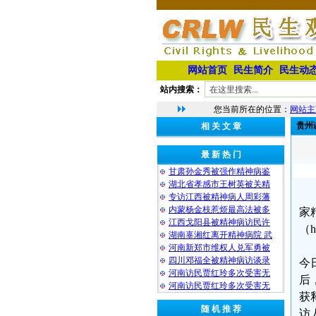
网站首页
民生简介
民生动
站内搜索：
您当前所在的位置：
网站主
贵州
相 关 文 章
最 新 热 门
甘肃孙金秀被强作精神病鉴
湖北省孝感市王树英被关精
专访江西被精神病人周彩藩
内蒙杨金枝惹烦最高法被多
家
江西戈阳县被精神病访民许
（ht
湖南辜湘红离开精神病院 武
河南新郑市维权人兑军勇被
四川邓福全被精神病访谈录
今
河南访民贾红玲多次受害无
后
河南访民贾红玲多次受害无
获
随 机 推 荐
访