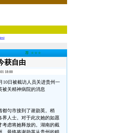
test
荐
★★★
今获自由
18:00
3月10日被截访人员关进贵州一
英被关精神病院的消息
省都匀市接到了谢勋英。稍
各界人士。对于此次她的如愿
才考虑将她释放的。湖南的截
州，最终将谢勋英从贵州的精