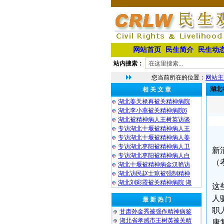
网站首页
民生简介
民生动
站内搜索：
您当前所在的位置：
网站主
湖北
相 关 文 章
湖北姜天禄再被关精神病院
湖北李小燕被关精神病院6
湖北被精神病人王树英访谈
专访湖北十堰被精神病人王
专访湖北十堰被精神病人姜
专访湖北枣阳被精神病人卫
新
专访湖北枣阳被精神病人白
（
湖北十堰被精神病金汉艳访
湖北访民赵士琼被强制精神
湖北刘彩霞被关精神病院 湖
这
人
最 新 热 门
职
甘肃孙金秀被强作精神病鉴
湖北省孝感市王树英被关精
康