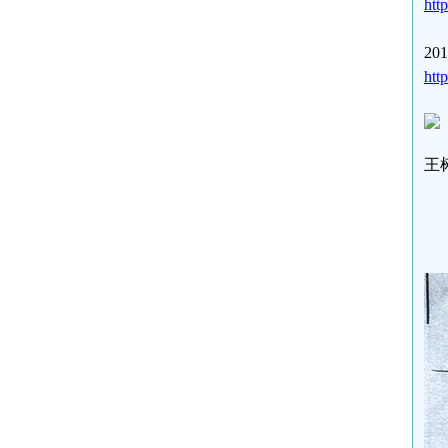
htt
2
htt
王