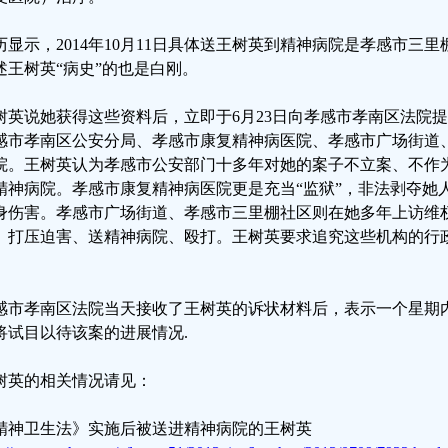
历显示，2014年10月11日具体送王树英到精神病院是孝感市三
述王树英“病史”的也是白刚。
树英说她获得这些资料后，立即于6月23日向孝感市孝南区法院
感市孝南区公安分局、孝感市康复精神病医院、孝感市广场街道
院。王树英认为孝感市公安部门十多年对她的案子不立案、不作
精神病院。孝感市康复精神病医院更是充当“监狱”，非法剥夺她
身伤害。孝感市广场街道、孝感市三里棚社区则在她多年上访维权
、打压迫害、送精神病院、殴打。王树英要求追究这些机构的行
。
感市孝南区法院当天接收了王树英的诉状材料后，表示一个星期
将试目以待该案的进展情况.
树英的相关情况请见：
精神卫生法》实施后被送进精神病院的王树英