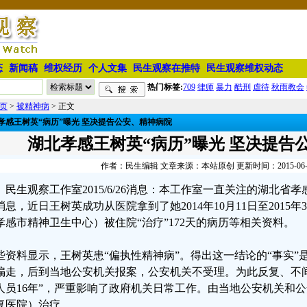
态
新闻稿
维权经历
个人文集
民生观察在推特
民生观察维权动态
热门标签:
709
律师
暴力
酷刑
虐待
秋雨教会
页
>
被精神病
> 正文
孝感王树英“病历”曝光 坚决提告公安、精神病院
湖北孝感王树英“病历”曝光 坚决提告
作者：民生编辑 文章来源：本站原创 更新时间：2015-06-26 
民生观察工作室2015/6/26消息：本工作室一直关注的湖北
消息，近日王树英成功从医院拿到了她2014年10月11日至2015
孝感市精神卫生中心）被住院“治疗”172天的病历等相关资料。
些资料显示，王树英患“偏执性精神病”。得出这一结论的“事实”是“
骗走，后到当地公安机关报案，公安机关不受理。为此反复、不
人员16年”，严重影响了政府机关日常工作。由当地公安机关和公
复医院）治疗。