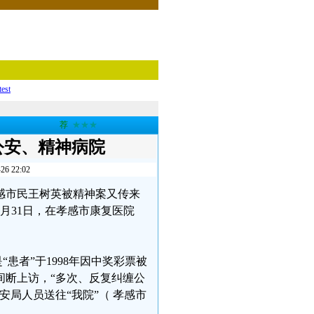
test
荐
★★★
公安、精神病院
22:02
省孝感市民王树英被精神案又传来
年3月31日，在孝感市康复医院
患者”于1998年因中奖彩票被
间断上访，“多次、反复纠缠公
安局人员送往“我院”（ 孝感市