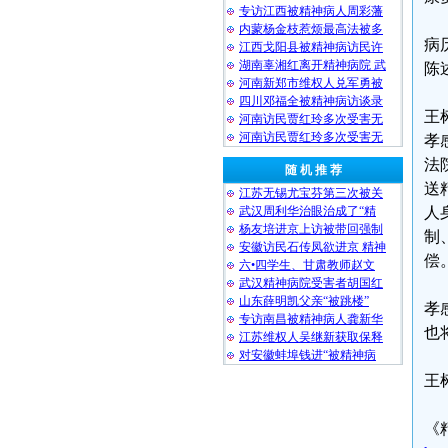
专访江西被精神病人周彩藩
内蒙杨金枝惹烦最高法被多
病
江西戈阳县被精神病访民许
湖南辜湘红离开精神病院 武
陈
河南新郑市维权人兑军勇被
四川邓福全被精神病访谈录
王
河南访民贾红玲多次受害无
河南访民贾红玲多次受害无
孝
法
随 机 推 荐
送
江苏无锡尤宝芬第三次被关
武汉周利华治眼治成了“精
人
杨友培进京上访被带回强制
制
安徽访民石传凤欲进京 精神
偿
六•四学生、甘肃教师赵文
武汉精神病院受害者胡国红
山东薛明凯父亲“被跳楼”
孝
专访南昌被精神病人龚新华
也
江苏维权人吴继新获取保释
对安徽蚌埠钱进“被精神病
王
《