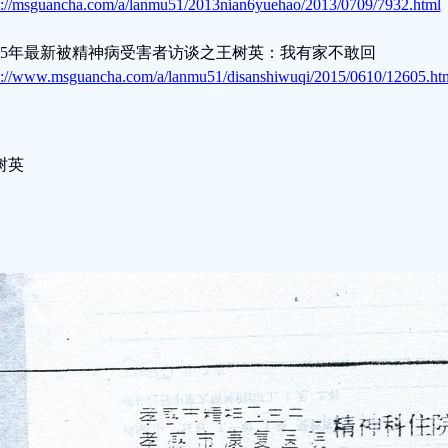
p://msguancha.com/a/lanmu51/2013nian6yuehao/2013/0709/7932.html
015年最新被精神病受害者访谈之王树英：我有家不敢回
p://www.msguancha.com/a/lanmu51/disanshiwuqi/2015/0610/12605.ht
树英