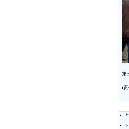
第
(
上
下