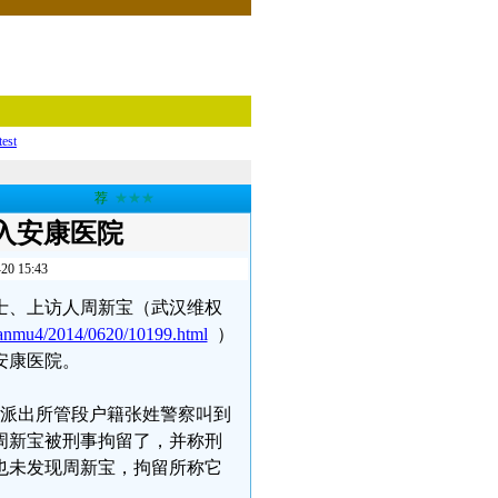
test
荐
★★★
入安康医院
15:43
权人士、上访人周新宝（武汉维权
lanmu4/2014/0620/10199.html
）
安康医院。
园派出所管段户籍张姓警察叫到
周新宝被刑事拘留了，并称刑
也未发现周新宝，拘留所称它