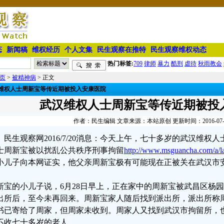
态
新闻稿
维权经历
个人文集
民生观察在推特
民生观察维权动态
热门标签:
709
律师
暴力
酷刑
虐待
秋雨教会
页
>
被精神病
> 正文
维权人士周新宝等传近期被投入安康医院
武汉维权人士周新宝等传近期被投
作者：民生编辑 文章来源：本站原创 更新时间：2016-07-20 
民生观察网2016/7/20消息：今天上午，七十多岁的武汉维
士周新宝被以扰乱公共秩序刑事拘留
http://www.msguancha.com/a/
小儿子向本网证实，他父亲周新宝极有可能现在正被关在武汉市
新宝的小儿子说，6月28日早上，正在家中的周新宝被武昌区杨
出所后，至今未再回来。周新宝家人随后找到派出所，派出所称
书已寄给了周家，但周家未收到。周家人又找到武汉市拘留所，
不收七十多岁的老人。