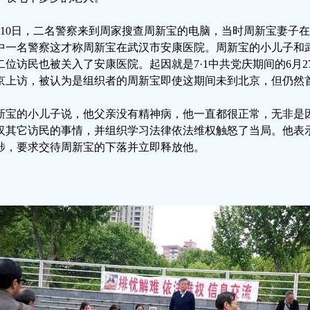
月10日，二名警察来到周家搜查周新宝的电脑，当时周新宝妻子
中一名警察这才称周新宝在武汉市安康医院。周新宝的小儿子和
二位访民也被关入了安康医院。起因就是7·1中共党庆期间的6月
京上访，被认为是组织者的周新宝即使这期间未到北京，但仍然
新宝的小儿子说，他父亲没有精神病，他一直都很正常，无非是
汉其它访民的事情，并组织学习法律依法维权触怒了当局。他表
涉，要求交待周新宝的下落并立即释放他。