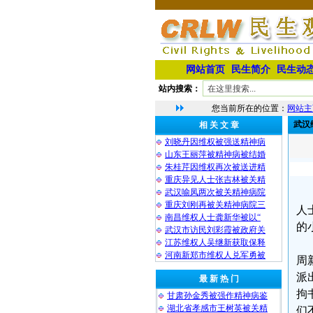
网站首页
民生简介
民生动
站内搜索：
您当前所在的位置：
网站主
武汉
相 关 文 章
刘晓丹因维权被强送精神病
山东王丽萍被精神病被结婚
朱桂芹因维权再次被送进精
重庆异见人士张吉林被关精
武汉喻凤两次被关精神病院
重庆刘刚再被关精神病院三
人
南昌维权人士龚新华被以“
的
武汉市访民刘彩霞被政府关
江苏维权人吴继新获取保释
河南新郑市维权人兑军勇被
周
派
最 新 热 门
拘
甘肃孙金秀被强作精神病鉴
湖北省孝感市王树英被关精
们