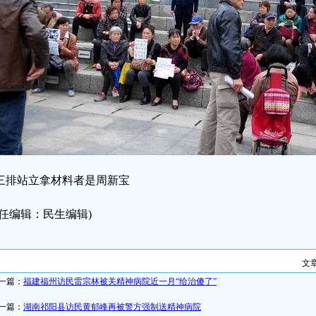
三排站立拿材料者是周新宝
责任编辑：民生编辑)
文
一篇：
福建福州访民雷宗林被关精神病院近一月“给治傻了”
一篇：
湖南祁阳县访民黄郁峰再被警方强制送精神病院