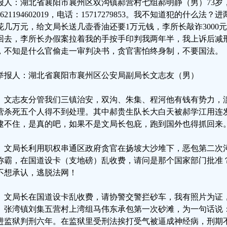
报人：湖北省襄阳市襄州区双沟镇郝营村七组郝明静（男）73岁
0621194602019，电话：15717279853。我不知道犯的什
花几万元，给文局长送几壶香油还要1万元钱，李所长敲诈3000
回去，李所长办假案拉着我的手按手印判我两年半，我上诉后减刑
，不知是什么官偷走一审判决书，贪官害怕终身制，不要国法。
举报人：湖北省襄阳市襄州区公安局副局长文志友（男）
、文志友分管我们三镇治安，双沟、朱集、程河他有钱有势力，
营杀死五个人得不到处理。其中郝贵生队长大白天被郝学江用连
逮不住，是真的吧，如果不是文局长包庇，跑到国外也得抓回来
、文局长利用职权串通区政府贪官在扬坡大沙堆下，恶包第二次
称霸，在国道设卡（支地磅）乱收费，请问是那个国家部门批准
不想承认，逃脱法网！
、文局长在国道设卡乱收费，请协警交警拦砂车，我有照片为证
。张湾镇刘集五营村上湾组马伟东承包第一次砂滩，为一句话说：
进监狱判刑六年。在监狱里受刑法挨打受气被逼成神经病，刑期