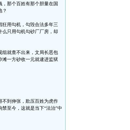
钱，那个百姓有那个胆量在国
地？
戏猖狂用勾机，勾毁合法多年三
什么只用勾机勾砂厂厂房，却
视组就查不出来，文局长恶包
沙滩一方砂收一元就逮进监狱
得不到伸张，欺压百姓为虎作
禁至今，这就是当下“法治”中