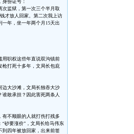
，身份证号：
么法？进两次监狱，第一次三个半月取
元钱才放人回家。第二次我上访
一年，坐一年两个月15天出
滥用职权这些年直说双沟镇前
发枪打死十多年，文局长包庇
。
河边大沙滩，文局长独吞大沙
？谁敢承担？因此害死两条人
，有不顺眼的人就打伤打残多
“砂要涨价”，文局长给马伟东
不到四年被放回家，出来前签