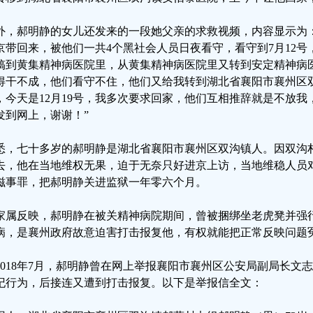
外，郝明静的女儿还发来的一段她父亲的求救视频，内容显示为：
京带回来，被他们一共4个黑社会人员日夜看守，看守到7月12
搞到黄集精神病医院里，从黄集精神病医院里又转到安定精神病
得干不成，他们看守不住，他们又给我转到湖北省襄阳市襄州区
，今天是12月19号，我多次要求回家，他们互相推辞就是不放
发到网上，谢谢！”
悉，七十多岁的郝明静是湖北省襄阳市襄州区双沟镇人。因双沟
去，他在当地维权无果，迫于无奈只好进京上访，当地维稳人员对
滋事罪，把郝明静关进监狱一年零六个月。
家属反映，郝明静在被关精神病院期间，曾被捆绑坐老虎凳并强
病，是襄州政府故意迫害打击报复他，有权就能把正常反映问题
2018年7月，郝明静曾在网上举报襄阳市襄州区公安局副局长文
纪行为，后接连又遭到打击报复。以下是举报信全文：