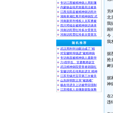
专访江西被精神病人周彩藩
内蒙杨金枝惹烦最高法被多
另
江西戈阳县被精神病访民许
湖南辜湘红离开精神病院 武
北
河南新郑市维权人兑军勇被
我
四川邓福全被精神病访谈录
闹
河南访民贾红玲多次受害无
河南访民贾红玲多次受害无
今
我
随 机 推 荐
武汉周利华治眼治成了“精
对安徽蚌埠钱进“被精神病
据
专访南昌被精神病人龚新华
抢
六•四学生、甘肃教师赵文
衅
武汉精神病院受害者胡国红
安徽访民石传凤欲进京 精神
江苏无锡尤宝芬第三次被关
据
山东薛明凯父亲“被跳楼”
神
杨友培进京上访被带回强制
江苏维权人吴继新获取保释
在
违