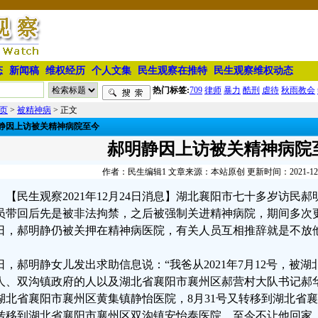
态
新闻稿
维权经历
个人文集
民生观察在推特
民生观察维权动态
热门标签:
709
律师
暴力
酷刑
虐待
秋雨教会
页
>
被精神病
> 正文
静因上访被关精神病院至今
郝明静因上访被关精神病院
作者：民生编辑1 文章来源：本站原创 更新时间：2021-12-24
【民生观察2021年12月24日消息】湖北襄阳市七十多岁访民
员带回后先是被非法拘禁，之后被强制关进精神病院，期间多次更换
9日，郝明静仍被关押在精神病医院，有关人员互相推辞就是不放
日，郝明静女儿发出求助信息说：“我爸从2021年7月12号，被
人、双沟镇政府的人以及湖北省襄阳市襄州区郝营村大队书记郝
湖北省襄阳市襄州区黄集镇静怡医院，8月31号又转移到湖北省襄
转移到湖北省襄阳市襄州区双沟镇安怡泰医院，至今不让他回家