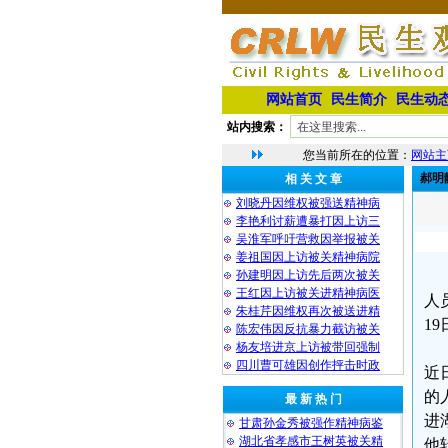
网站首页
民生简介
民生动
站内搜索：
您当前所在的位置：
网站主
郝明
相 关 文 章
刘晓丹因维权被强送精神病
李艳利讨薪遭暴打因上访三
吴淮军呼吁营救因举报被关
姜祖国因上访被关精神病院
孙建明因上访先后两次被关
王红因上访被关进精神病医
人
朱桂芹因维权再次被送进精
1
陈宏伟因反抗暴力截访被关
杨友培进京上访被带回强制
四川曹可雄因创作抨击时政
近
的
最 新 热 门
进
甘肃孙金秀被强作精神病鉴
湖北省孝感市王树英被关精
他