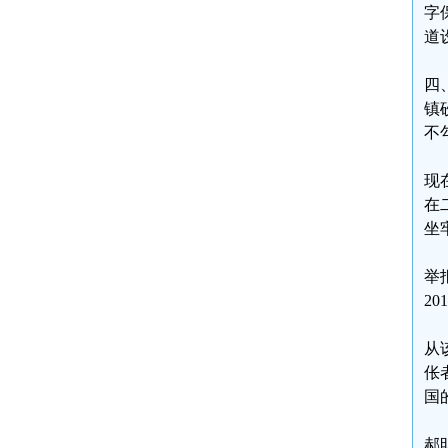
字
道
四
镇
不
现
在
坐
举
20
从
伥
国
郝明