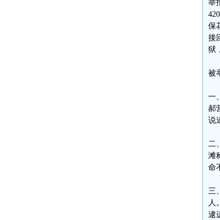
举
42
保
接
狱
被
一
郝
说
二
滩
命
三
人
逮