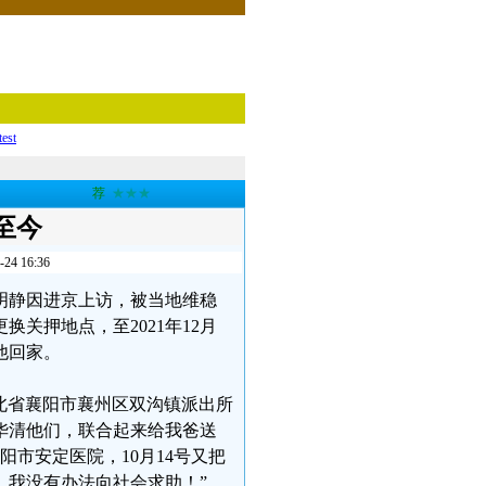
test
荐
★★★
至今
 16:36
郝明静因进京上访，被当地维稳
关押地点，至2021年12月
他回家。
湖北省襄阳市襄州区双沟镇派出所
华清他们，联合起来给我爸送
阳市安定医院，10月14号又把
，我没有办法向社会求助！”