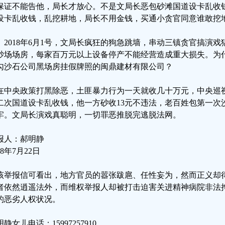
保证不能告他，局长才放心。不是文局长恶包砂滩国道设卡乱收
设卡乱收钱，乱挖耕地，局长不用金钱，买通小贪官同意谁敢挖
、2018年6月1号，文局长疯狂的狗急跳墙，串动三镇贪官搞演
砂场场房，每家百万元以上设备停产不能经营造成重大损失。为
勾沙石公司黑场房挂假牌照的闽鼎建材有限公司？
在中央政策打黑除恶，土匪暴力行为一天就收几十万元，中央巡
二次国道设卡乱收钱，他一方砂收13元不违法，老百姓包第一次
牢。文局长演戏真聪明，一切罪恶推脱完逃脱法网。
报人：郝明静
18年7月22日
该举报信可看出，地方官员的嚣张跋扈、任性妄为，然而正义却
者依然逍遥法外，而维权举报人却被打击迫害关进精神病院非法拘
的恶劣人权状况。
静女儿电话：15997257910