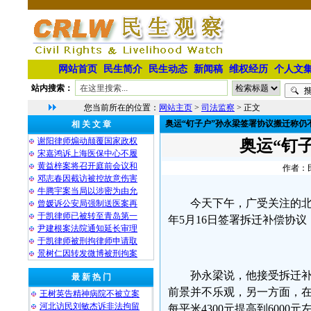
网站首页
民生简介
民生动态
新闻稿
维权经历
个人文
站内搜索：
您当前所在的位置：
网站主页
>
司法监察
> 正文
奥运“钉子户”孙永梁签署协议搬迁称仍
相 关 文 章
谢阳律师煽动颠覆国家政权
奥运“钉
宋嘉鸿诉上海医保中心不履
黄益梓案将召开庭前会议和
作者：民
邓志春因截访被控故意伤害
牛腾宇案当局以涉密为由允
今天下午，广受关注的北
曾媛诉公安局强制送医案再
于凯律师已被转至青岛第一
年5月16日签署拆迁补偿协
尹建根案法院通知延长审理
于凯律师被刑拘律师申请取
景树仁因转发微博被刑拘案
孙永梁说，他接受拆迁
最 新 热 门
前景并不乐观，另一方面，
王树英告精神病院不被立案
河北访民刘敏杰诉非法拘留
每平米4300元提高到600