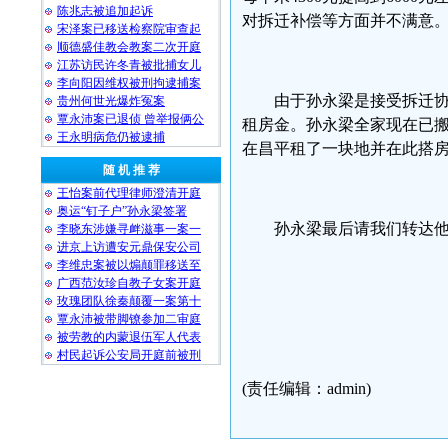
陈兆志被追加起诉
对拆迁补偿等方面并不满意
宋泽案已移送检察院审查起
顺德盛佳教会教案二次开庭
江苏访民许冬青被批捕女儿
李向阳因维权被刑拘逮捕案
由于孙永梁是接受拆迁
贵州何世光爆炸冤案
覃永沛案已退侦 曾举报俩公
租房金。孙永梁全家现在已
王永明病危仍被逮捕
在昌平租了一块地并在此搭
随 机 推 荐
王怡案前代理律师澄清开庭
奥运“钉子户”孙永梁签署
孙永梁最后请我们转达
李晓东涉嫌寻衅滋事一案一
进京上访遭安元鼎保安公司
李维忠案被以煽颠罪移送至
广西范汝珍自教子女案开庭
玫瑰团队徐秦颠覆一案第十
民生观
覃永沛被带脚镣参加二审庭
被劳教的内蒙退伍军人代表
2008
村民起诉公安局开庭前被刑
(责任编辑：admin)