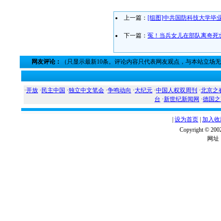
上一篇：
[组图]中共国防科技大学毕
下一篇：
冤！当兵女儿在部队离奇死
网友评论：
（只显示最新10条。评论内容只代表网友观点，与本站立场
·
开放
·
民主中国
·
独立中文笔会
·
争鸣动向
·
大纪元
·
中国人权双周刊
·
北京之
台
·
新世纪新闻网
·
德国之
|
设为首页
|
加入收
Copyright ©
网址：w