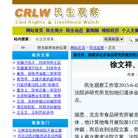
网站首页
民生简介
民生动态
新闻稿
维权经历
个人文
站内搜索：
您当前所在的位置：
网站主页
>
司法监察
> 正文
徐文祥、陈航诉北京食品研究所被拒绝
相 关 文 章
安徽方恒才、刘涛华和王芸
徐文祥
安徽巢湖方恒才、刘涛华夫
秦燕、胡燕寻滋案二审审理
作者：
黄雪琴、王建兵案的庭审细
付延祥案法院上映“杀猪式
民生观察工作室2015-
董洪义、田奇庄案一审宣判
法院诉研究所克扣他们退休
太原郇城教会安彦魁、张乘
点。
王强、吴婷婷被以诈骗罪指
湖北徐彩虹、何斌夫妇被批
王玉文、王利芹起诉书
据悉，北京市食品研究所被克扣
休，他计算他每月被扣发115
最 新 热 门
仲裁，而后在到法院立案，
王树英告精神病院不被立案
河北访民刘敏杰诉非法拘留
等人再次要求法院立案，法