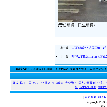
(责任编辑：民生编辑)
上一篇：
山西被精神病访民王敬枝诉
下一篇：
齐齐哈尔原派出所所长才亚
网友评论：
（只显示最新10条。评论内容只代表网友观点，与本站立场
·
开放
·
民主中国
·
独立中文笔会
·
争鸣动向
·
大纪元
·
中国人权双周刊
·
北京之
台
·
新世纪新闻网
·
德国之
|
设为首页
|
加入收
Copyright ©
网址：w