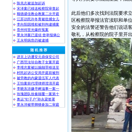
陈兆志被追加起诉
宋泽案已移送检察院审查起
此后他们多次找到法院要求
顺德盛佳教会教案二次开庭
江苏访民许冬青被批捕女儿
区检察院举报法官渎职和单
李向阳因维权被刑拘逮捕案
安全的法警还警告他们说话
贵州何世光爆炸冤案
敬礼，从检察院的院子里开
覃永沛案已退侦 曾举报俩公
王永明病危仍被逮捕
随 机 推 荐
进京上访遭安元鼎保安公司
广西范汝珍自教子女案开庭
李维忠案被以煽颠罪移送至
村民起诉公安局开庭前被刑
被劳教的内蒙退伍军人代表
王怡案前代理律师澄清开庭
李晓东涉嫌寻衅滋事一案一
玫瑰团队徐秦颠覆一案第十
奥运“钉子户”孙永梁签署
覃永沛被带脚镣参加二审庭