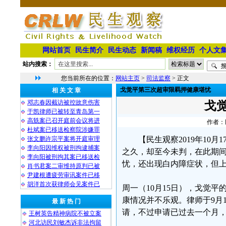
网站首页
民生简介
民生动态
新闻稿
维权经历
个人文
站内搜索：
您当前所在的位置：
网站主页
>
司法监察
> 正文
戈觉平第三次超审限羁押健康堪忧
相 关 文 章
邓志春因截访被控故意伤害
戈
于凯律师已被转至青岛第一
高兟案已召开庭前会议将进
作者：民
杜斌案已移送检察院涉嫌罪
张文鹏许宗平案将开庭审理
【民生观察2019年1
李向阳因维权被刑拘逮捕案
之久，却至今未判，在此期
李向阳被刑拘其案已移送检
忧，还出现白内障症状，但
肖书君案二审维持原判已被
尹建根遭疲劳审讯案件已移
胡洋首次获律师会见案件已
周一（10月15日），戈觉
康情况并不乐观。律师于9月
最 新 热 门
请，不过申请已过去一个月
王树英告精神病院不被立案
河北访民刘敏杰诉非法拘留