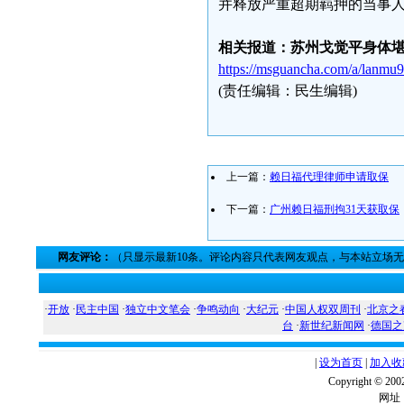
并释放严重超期羁押的当事
相关报道：苏州戈觉平身体
https://msguancha.com/a/lanmu
(责任编辑：民生编辑)
上一篇：
赖日福代理律师申请取保
下一篇：
广州赖日福刑拘31天获取保
网友评论：
（只显示最新10条。评论内容只代表网友观点，与本站立场
·
开放
·
民主中国
·
独立中文笔会
·
争鸣动向
·
大纪元
·
中国人权双周刊
·
北京之
台
·
新世纪新闻网
·
德国之
|
设为首页
|
加入收
Copyright ©
网址：w