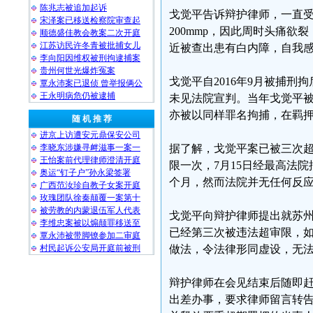
陈兆志被追加起诉
戈觉平告诉辩护律师，一直
宋泽案已移送检察院审查起
200mmp，因此周时头痛
顺德盛佳教会教案二次开庭
江苏访民许冬青被批捕女儿
近被查出患有白内障，自我
李向阳因维权被刑拘逮捕案
贵州何世光爆炸冤案
戈觉平自2016年9月被捕刑拘
覃永沛案已退侦 曾举报俩公
王永明病危仍被逮捕
未见法院宣判。当年戈觉平被
亦被以同样罪名拘捕，在羁
随 机 推 荐
进京上访遭安元鼎保安公司
李晓东涉嫌寻衅滋事一案一
据了解，戈觉平案已被三次超
王怡案前代理律师澄清开庭
限一次，7月15日经最高法院
奥运“钉子户”孙永梁签署
个月，然而法院并无任何反
广西范汝珍自教子女案开庭
玫瑰团队徐秦颠覆一案第十
被劳教的内蒙退伍军人代表
戈觉平向辩护律师提出就苏
李维忠案被以煽颠罪移送至
已经第三次被违法超审限，
覃永沛被带脚镣参加二审庭
村民起诉公安局开庭前被刑
做法，令法律形同虚设，无
辩护律师在会见结束后随即
出差办事，要求律师留言转