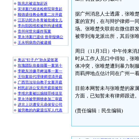
陈兆志被追加起诉
宋泽案已移送检察院审查起
据广州消息人士透露，张唯楚
顺德盛佳教会教案二次开庭
江苏访民许冬青被批捕女儿
案的宣判，在与辩护律师一
李向阳因维权被刑拘逮捕案
场。张唯楚失联前在微信群
贵州何世光爆炸冤案
被带到海龙派出所，其后张
覃永沛案已退侦 曾举报俩公
王永明病危仍被逮捕
周日（11月3日）中午传来
随 机 推 荐
时从工作人员口中得知，张唯
奥运“钉子户”孙永梁签署
玫瑰团队徐秦颠覆一案第十
体冲突，张唯楚遭到暴力制服
李晓东涉嫌寻衅滋事一案一
而羁押地点估计同在广州一
王怡案前代理律师澄清开庭
广西范汝珍自教子女案开庭
村民起诉公安局开庭前被刑
目前本网暂未与张唯楚的家
李维忠案被以煽颠罪移送至
方面，已知暂未有律师跟进
覃永沛被带脚镣参加二审庭
进京上访遭安元鼎保安公司
被劳教的内蒙退伍军人代表
(责任编辑：民生编辑)