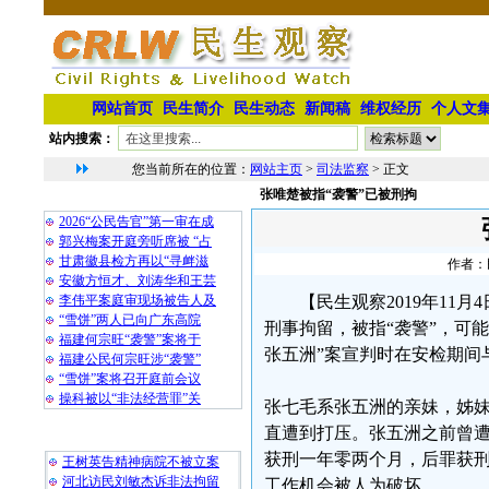
网站首页
民生简介
民生动态
新闻稿
维权经历
个人文
站内搜索：
您当前所在的位置：
网站主页
>
司法监察
> 正文
张唯楚被指“袭警”已被刑拘
相 关 文 章
2026“公民告官”第一审在成
郭兴梅案开庭旁听席被 “占
甘肃徽县检方再以“寻衅滋
作者：民
安徽方恒才、刘涛华和王芸
李伟平案庭审现场被告人及
【民生观察2019年1
“雪饼”两人已向广东高院
刑事拘留，被指“袭警”，可能
福建何宗旺“袭警”案将于
张五洲”案宣判时在安检期间
福建公民何宗旺涉“袭警”
“雪饼”案将召开庭前会议
操科被以“非法经营罪”关
张七毛系张五洲的亲妹，姊
直遭到打压。张五洲之前曾遭
最 新 热 门
获刑一年零两个月，后罪获
王树英告精神病院不被立案
河北访民刘敏杰诉非法拘留
工作机会被人为破坏。