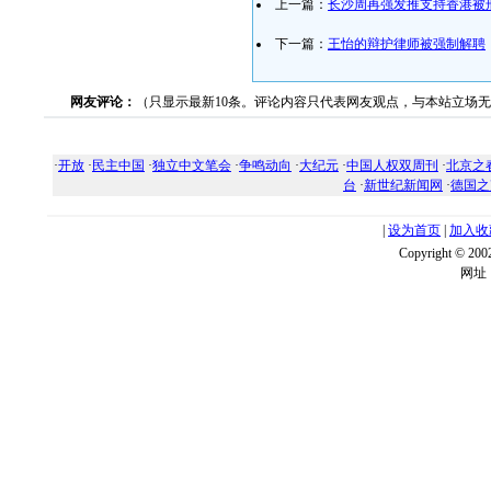
上一篇：
长沙周再强发推支持香港被
下一篇：
王怡的辩护律师被强制解聘
网友评论：
（只显示最新10条。评论内容只代表网友观点，与本站立场
·
开放
·
民主中国
·
独立中文笔会
·
争鸣动向
·
大纪元
·
中国人权双周刊
·
北京之
台
·
新世纪新闻网
·
德国之
|
设为首页
|
加入收
Copyright ©
网址：w