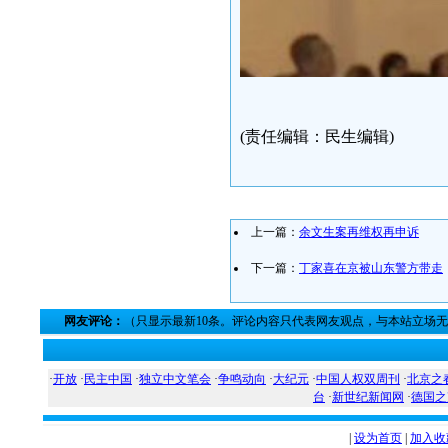
(责任编辑：民生编辑)
上一篇：
余文生案再维权再申诉
下一篇：
丁家喜在京被山东警方带走
网友评论：
（只显示最新10条。评论内容只代表网友观点，与本站立场
·
开放
·
民主中国
·
独立中文笔会
·
争鸣动向
·
大纪元
·
中国人权双周刊
·
北京之
台
·
新世纪新闻网
·
德国之
|
设为首页
|
加入收