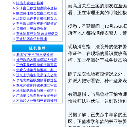
陈兆志被追加起诉
而高度关注王案的朋友在圣诞
宋泽案已移送检察院审查起
看，正在审理王案的可能性极
顺德盛佳教会教案二次开庭
江苏访民许冬青被批捕女儿
李向阳因维权被刑拘逮捕案
据悉，圣诞期间（12月25/
贵州何世光爆炸冤案
所有地方都站满便衣警力，警
覃永沛案已退侦 曾举报俩公
王永明病危仍被逮捕
现场消息指，法院外的便衣警
随 机 推 荐
作证件，在现场的辨识度较高
奥运“钉子户”孙永梁签署
被劳教的内蒙退伍军人代表
柯，车上坐满处于戒备状态的
王怡案前代理律师澄清开庭
李晓东涉嫌寻衅滋事一案一
除了法院现场布控情况之外，
进京上访遭安元鼎保安公司
李维忠案被以煽颠罪移送至
并派人把守看管。种种迹象表
覃永沛被带脚镣参加二审庭
玫瑰团队徐秦颠覆一案第十
有消息指，当局曾对王怡牧师
广西范汝珍自教子女案开庭
村民起诉公安局开庭前被刑
怡牧师认罪伏法，达到政治
另据了解，已失踪半年多的王
区，正值求学年龄的书亚被警