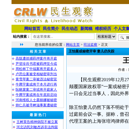
网站首页
民生简介
民生动态
新闻稿
维权经历
个人文
站内搜索：
您当前所在的位置：
网站主页
>
司法监察
> 正文
王怡案或秘密开审 妻儿仍失踪
相 关 文 章
高兟遭抓捕羁押案件将开庭
尹登珍肖书君被羁押至今或
周松林丁中福案将开庭多人
作者：民
卢思位案被变相秘密审判当
黄雪琴案二审被违法秘密宣
【民生观察2019年12
牛腾宇案或将于本月进行再
颠覆国家政权罪”一案或秘密
阮晓寰案二审或将开庭家人
一日会见过当事人，因此外界
牛腾宇案或将在年底前启动
河南维权人士聂丽娜被秘密
帅仁兵被寻衅滋事案遭秘密
除王怡妻儿仍然下落不明处于
过庭前会议一事。据称，曾召
最 新 热 门
代理王案的上海张培鸿律师在
王树英告精神病院不被立案
河北访民刘敏杰诉非法拘留