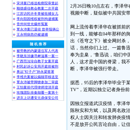
宋泽案已移送检察院审查起
2月26日晚10点左右，李
顺德盛佳教会教案二次开庭
视频中断，疑似被中共国安
江苏访民许冬青被批捕女儿
李向阳因维权被刑拘逮捕案
贵州何世光爆炸冤案
网上流传着李泽华在被抓前的
覃永沛案已退侦 曾举报俩公
到一线，能够在04年那样的
王永明病危仍被逮捕
出《苍穹之下》被全网封杀
随 机 推 荐
话，当然你们上过。一篇鲁
被劳教的内蒙退伍军人代表
奉为圭臬，‘鲁迅说，咱们中
李晓东涉嫌寻衅滋事一案一
广西范汝珍自教子女案开庭
人，这才是中国的脊梁，我不愿
村民起诉公安局开庭前被刑
断，李泽华被强行带走。
奥运“钉子户”孙永梁签署
李维忠案被以煽颠罪移送至
覃永沛被带脚镣参加二审庭
据悉，95后的李泽华毕业于
王怡案前代理律师澄清开庭
TV”，近期以独立记者身份前
玫瑰团队徐秦颠覆一案第十
进京上访遭安元鼎保安公司
因独立报道武汉疫情，李泽华
陈秋实和方斌，以及两名政
权人士因关注和转发肺炎疫
不是放开公民言论自由，让