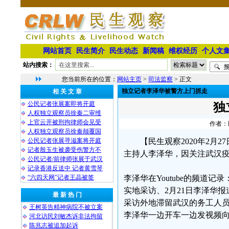
网站首页
民生简介
民生动态
新闻稿
维权经历
个人文
站内搜索：
您当前所在的位置：
网站主页
>
司法监察
> 正文
独立记者李泽华被警方上门抓走
相 关 文 章
公民记者张展案即将开庭
独
人权独立观察员徐秦二审维
上官云开被刑拘律师会见受
作者：民
人权独立观察员徐秦颠覆国
公民记者张展寻滋案将开庭
【民生观察2020年2月2
记者殷玉生被袭受伤警方不
主持人李泽华，因关注武汉疫情
公民记者/前律师张展于武汉
记录香港反送中 记者黄雪琴
“六四天网”记者王晶被签
李泽华在Youtube的频道
实地采访、2月21日李泽华
最 新 热 门
采访外地滞留武汉的务工人员
王树英告精神病院不被立案
李泽华一边开车一边发视频
河北访民刘敏杰诉非法拘留
陈兆志被追加起诉