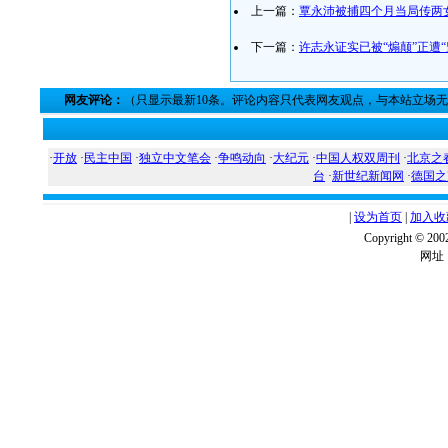
上一篇：
覃永沛被捕四个月当局传两
下一篇：
许志永证实已被“煽颠”正遭“
网友评论：
（只显示最新10条。评论内容只代表网友观点，与本站立场
·
开放
·
民主中国
·
独立中文笔会
·
争鸣动向
·
大纪元
·
中国人权双周刊
·
北京之
台
·
新世纪新闻网
·
德国之
|
设为首页
|
加入收
Copyright ©
网址：w