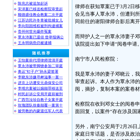
陈兆志被追加起诉
律师在获知覃案已于3月2日
宋泽案已移送检察院审查起
会见当事人覃永沛，但遭到所
顺德盛佳教会教案二次开庭
江苏访民许冬青被批捕女儿
同前往的谢阳律师合影后离开
李向阳因维权被刑拘逮捕案
贵州何世光爆炸冤案
而辩护人之一的覃永沛妻子邓
覃永沛案已退侦 曾举报俩公
王永明病危仍被逮捕
该院提出如下申请“阅卷申请
随 机 推 荐
南宁市人民检察院：
王怡案前代理律师澄清开庭
覃永沛被带脚镣参加二审庭
奥运“钉子户”孙永梁签署
我是覃永沛的妻子邓晓云，我
李晓东涉嫌寻衅滋事一案一
审查起诉。本人作为覃永沛的
进京上访遭安元鼎保安公司
李维忠案被以煽颠罪移送至
阅，摘抄，复制本案的案卷材
村民起诉公安局开庭前被刑
广西范汝珍自教子女案开庭
检察院在收到邓女士的阅卷申
玫瑰团队徐秦颠覆一案第十
被劳教的内蒙退伍军人代表
面回复，以案件“存在涉及国
另外，南宁公安局于2月26日
家庭日常话题，是否涉及政治