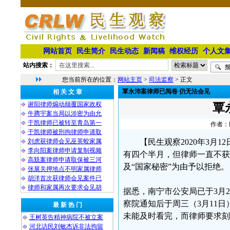
网站首页
民生简介
民生动态
新闻稿
维权经历
个人文
站内搜索：
您当前所在的位置：
网站主页
>
司法监察
> 正文
覃永沛案律师已阅卷 仍无法会见
相 关 文 章
谢阳律师煽动颠覆国家政权
覃
牛腾宇案当局以涉密为由允
于凯律师已被转至青岛第一
作者：民
于凯律师被刑拘律师申请取
刘虎获律师会见巫英蛟家属
【民生观察2020年3月
李向阳案律师申请复制视频
有四个半月，但律师一直不获
高兟案律师申请取保被三河
及“国家秘密”为由予以拒绝。
张展关押地点不明家属律师
胡洋首次获律师会见案件已
律师和家属再次要求会见胡
据悉，南宁市公安局已于3月
察院通知后于周三（3月11
最 新 热 门
未能及时看完，而律师要求刻
王树英告精神病院不被立案
河北访民刘敏杰诉非法拘留