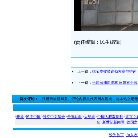
(责任编辑：民生编辑)
上一篇：
姚宝华被敲诈勒索案辩护词
下一篇：
当局密捕周维林 家属索手续
网友评论：
（只显示最新10条。评论内容只代表网友观点，与本站立场
·
开放
·
民主中国
·
独立中文笔会
·
争鸣动向
·
大纪元
·
中国人权双周刊
·
北京之
台
·
新世纪新闻网
·
德国之
|
设为首页
|
加入收