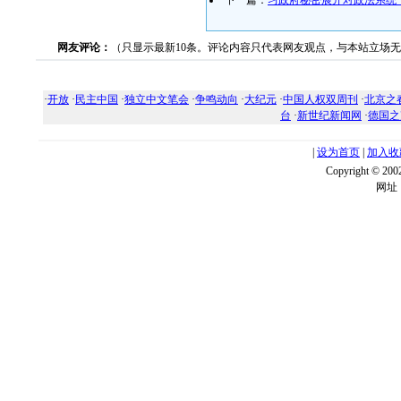
下一篇：
习政府秘密展开对政法系统
网友评论：
（只显示最新10条。评论内容只代表网友观点，与本站立场
·
开放
·
民主中国
·
独立中文笔会
·
争鸣动向
·
大纪元
·
中国人权双周刊
·
北京之
台
·
新世纪新闻网
·
德国之
|
设为首页
|
加入收
Copyright ©
网址：w