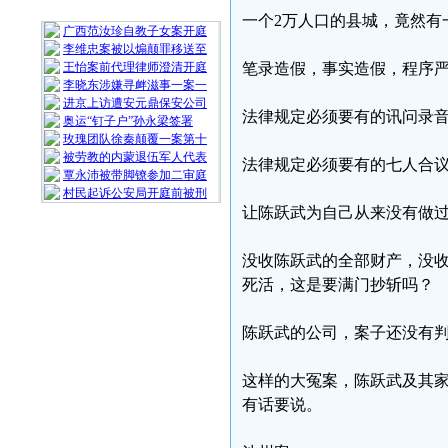
随 机 推 荐
一个2万人口的县城，竟然有
广西范汝珍自教子女案开庭
李维忠案被以煽颠罪移送至
王怡案前代理律师澄清开庭
笔录造假，事实造假，程序
李晓东涉嫌寻衅滋事一案一
进京上访遭安元鼎保安公司
法律规定必须要有的讯问录
奥运“钉子户”孙永梁签署
玫瑰团队徐秦颠覆一案第十
被劳教的内蒙退伍军人代表
法律规定必须要有的七人合
覃永沛被带脚镣参加二审庭
村民起诉公安局开庭前被刑
让陈跃武为自己从来没有做
没收陈跃武的全部财产，没
死活，这是要满门抄斩吗？
陈跃武的公司，案子还没有
这样的大冤案，陈跃武及其
有话要说。