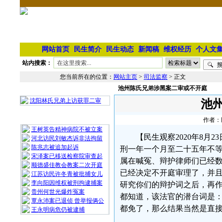
网站首页
民生简介
民生动态
新闻稿
维权经历
个人文
站内搜索：
您当前所在的位置：
网站主页
>
司法监察
> 正文
池州陈氏兄弟涉黑案二审或不开庭
相 关 文 章
沈阳林氏兄弟上访获罪二审
池
最 新 热 门
作者：民
王树英告精神病院不被立案
【民生观察2020年8
河北访民刘敏杰诉非法拘留
陈兆志被追加起诉
刑一年一个月至二十五年不
宋泽案已移送检察院审查起
属在喊冤、辩护律师们已经
顺德盛佳教会教案二次开庭
已经决定不开庭审理了，并且
江苏访民许冬青被批捕女儿
李向阳因维权被刑拘逮捕案
研究你们的辩护词之后，再作
贵州何世光爆炸冤案
都知道，该法官的潜台词是：
覃永沛案已退侦 曾举报俩公
都免了，那么结果当然是直
王永明病危仍被逮捕