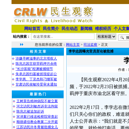
网站首页
民生简介
民生动态
新闻稿
维权经历
个人文
站内搜索：
您当前所在的位置：
网站主页
>
司法监察
> 正文
李学志因曝光官员言论被批捕
相 关 文 章
涉嫌寻衅滋事的北京维权人
陈兆志因言获罪羁押月余终
“长沙富能”程渊被捕细节
作者：民
朱承志因扫墓被抓现提起公
李学惠、丁灵杰和刁继军被
【民生观察2022年4
甘肃访民侯敏玲受审未通知
频，于2022年2月23日被
羁押于重庆市渝北区看守所
最 新 热 门
王树英告精神病院不被立案
河北访民刘敏杰诉非法拘留
2022年2月17日，李学志
陈兆志被追加起诉
们只关心你们的政权，难道就
宋泽案已移送检察院审查起
人士公开表示：“我们就是不
顺德盛佳教会教案二次开庭
江苏访民许冬青被批捕女儿
的民警，就给他打电话，要他