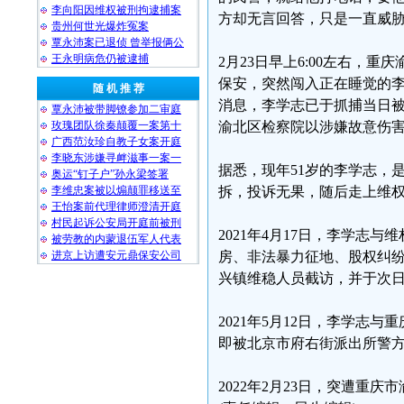
李向阳因维权被刑拘逮捕案
方却无言回答，只是一直威
贵州何世光爆炸冤案
覃永沛案已退侦 曾举报俩公
王永明病危仍被逮捕
2月23日早上6:00左右，
保安，突然闯入正在睡觉的李
随 机 推 荐
消息，李学志已于抓捕当日被
覃永沛被带脚镣参加二审庭
玫瑰团队徐秦颠覆一案第十
渝北区检察院以涉嫌故意伤
广西范汝珍自教子女案开庭
李晓东涉嫌寻衅滋事一案一
据悉，现年51岁的李学志，
奥运“钉子户”孙永梁签署
李维忠案被以煽颠罪移送至
拆，投诉无果，随后走上维
王怡案前代理律师澄清开庭
村民起诉公安局开庭前被刑
2021年4月17日，李学
被劳教的内蒙退伍军人代表
进京上访遭安元鼎保安公司
房、非法暴力征地、股权纠纷
兴镇维稳人员截访，并于次
2021年5月12日，李学志
即被北京市府右街派出所警
2022年2月23日，突遭重