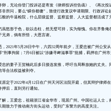
并卵，无论你登门投诉还是寄发《律师投诉控告函》、《再次投
答非所问，要么“睬你都傻”，致使行政复议申请期限、行政诉讼
石般的牛逼检院，什么层级监督、监察监督、人大监督都活成了
朽虽怒形于色，欲以击柱，然无璧可持，实为惭愧。你在齐鲁俺
于兄弟，倘有所悟，大恩言谢。
悉，2021年5月28日中午，六四32周年前夕，王爱忠被广州公安
罪”刑事拘留；7月6日被以“涉嫌寻衅滋事罪”批捕，羁押在广州
爱忠的妻子王贺楠此后多日接连发推，呼吁当局释放她的丈夫。
信等合法权益被剥夺。
案原定于2022年4月12日在广州天河区法院开庭，但其辩护律
件押后，直到另行通知。
了解，王爱忠，祖籍浙江省金华市，现居广州。中国社运人士，
长期致力于推动南方街头运动，受到广东警方的高度关注。