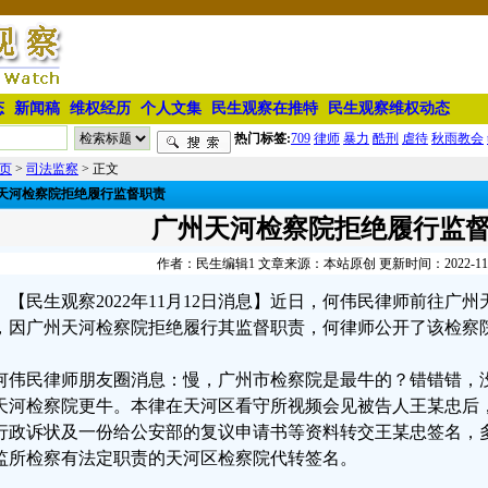
态
新闻稿
维权经历
个人文集
民生观察在推特
民生观察维权动态
热门标签:
709
律师
暴力
酷刑
虐待
秋雨教会
页
>
司法监察
> 正文
天河检察院拒绝履行监督职责
广州天河检察院拒绝履行监
作者：民生编辑1 文章来源：本站原创 更新时间：2022-11-12
【民生观察2022年11月12日消息】近日，何伟民律师前往广
，因广州天河检察院拒绝履行其监督职责，何律师公开了该检察
何伟民律师朋友圈消息：慢，广州市检察院是最牛的？错错错，没
天河检察院更牛。本律在天河区看守所视频会见被告人王某忠后
行政诉状及一份给公安部的复议申请书等资料转交王某忠签名，
监所检察有法定职责的天河区检察院代转签名。