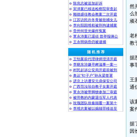
陈兆志被追加起诉
然
宋泽案已移送检察院审查起
么
顺德盛佳教会教案二次开庭
江苏访民许冬青被批捕女儿
顽
李向阳因维权被刑拘逮捕案
贵州何世光爆炸冤案
老
覃永沛案已退侦 曾举报俩公
王永明病危仍被逮捕
教
随 机 推 荐
据
王怡案前代理律师澄清开庭
李晓东涉嫌寻衅滋事一案一
事
村民起诉公安局开庭前被刑
奥运“钉子户”孙永梁签署
王
进京上访遭安元鼎保安公司
广西范汝珍自教子女案开庭
通
覃永沛被带脚镣参加二审庭
被劳教的内蒙退伍军人代表
该
玫瑰团队徐秦颠覆一案第十
李维忠案被以煽颠罪移送至
案
据
因