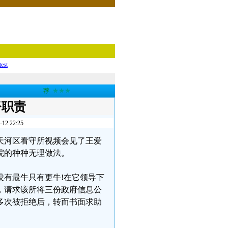
test
荐
★★★
督职责
 22:25
州天河区看守所视频会见了王爱
院的种种无理做法。
有最牛只有更牛!在它领导下
，请求该所将三份政府信息公
多次被拒绝后，转而书面求助