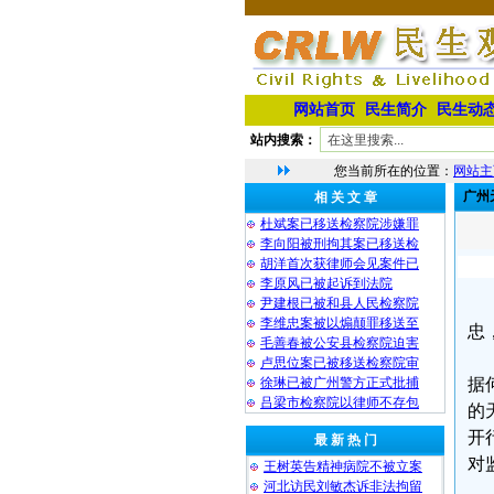
网站首页
民生简介
民生动
站内搜索：
您当前所在的位置：
网站主
广州
相 关 文 章
杜斌案已移送检察院涉嫌罪
李向阳被刑拘其案已移送检
胡洋首次获律师会见案件已
李原风已被起诉到法院
尹建根已被和县人民检察院
李维忠案被以煽颠罪移送至
忠
毛善春被公安县检察院迫害
卢思位案已被移送检察院审
徐琳已被广州警方正式批捕
据
吕梁市检察院以律师不存包
的
开
最 新 热 门
对
王树英告精神病院不被立案
河北访民刘敏杰诉非法拘留