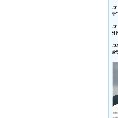
2
罪
2
外
2
爱