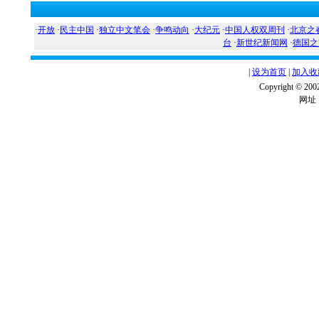
·
开放
·
民主中国
·
独立中文笔会
·
争鸣动向
·
大纪元
·
中国人权双周刊
·
北京之
台
·
新世纪新闻网
·
德国之
|
设为首页
|
加入收
Copyright ©
网址：w