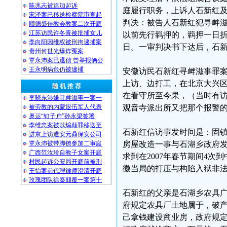
陈兆志被追加起诉
庭履行职务，上诉人石新红
宋泽案已移送检察院审查起
判决：被告人石新红犯寻衅
顺德盛佳教会教案二次开庭
江苏访民许冬青被批捕女儿
以前先行羁押的，羁押一日折抵刑
李向阳因维权被刑拘逮捕案
日。一审判决书下达后，石
贵州何世光爆炸冤案
覃永沛案已退侦 曾举报俩公
王永明病危仍被逮捕
安徽访民石新红寻衅滋事罪案
上访、边打工，在北京大兴
随 机 推 荐
在看守所至今果，（当时有
李晓东涉嫌寻衅滋事一案一
被劳教的内蒙退伍军人代表
观音寺派出所又把那个报警
奥运“钉子户”孙永梁签署
李维忠案被以煽颠罪移送至
石新红信访事发时间是：固镇
进京上访遭安元鼎保安公司
覃永沛被带脚镣参加二审庭
房屋改造一事与石湖乡政府发
广西范汝珍自教子女案开庭
求到在2007年春节期间4
村民起诉公安局开庭前被刑
徽当局的打压与构陷入狱非
王怡案前代理律师澄清开庭
玫瑰团队徐秦颠覆一案第十
石新红的父亲是石湖乡农具
府规定农具厂土地属于，破
己拿钱建设商业房，政府规