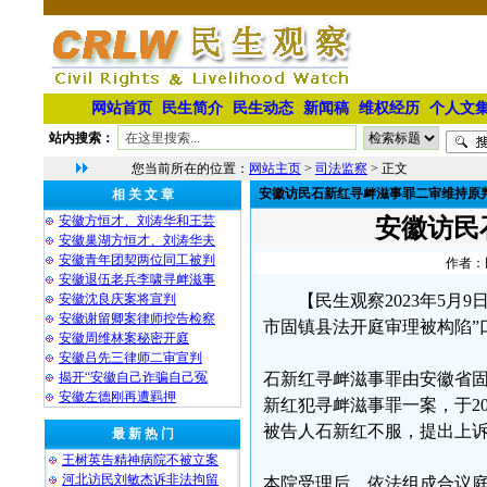
网站首页
民生简介
民生动态
新闻稿
维权经历
个人文
站内搜索：
您当前所在的位置：
网站主页
>
司法监察
> 正文
安徽访民石新红寻衅滋事罪二审维持原
相 关 文 章
安徽方恒才、刘涛华和王芸
安徽访民
安徽巢湖方恒才、刘涛华夫
安徽青年团契两位同工被判
作者：民
安徽退伍老兵李啸寻衅滋事
安徽沈良庆案将宣判
【民生观察2023年5月
安徽谢留卿案律师控告检察
市固镇县法开庭审理被构陷”
安徽周维林案秘密开庭
安徽吕先三律师二审宣判
揭开“安徽自己诈骗自己冤
石新红寻衅滋事罪由安徽省
安徽左德刚再遭羁押
新红犯寻衅滋事罪一案，于2022
被告人石新红不服，提出上
最 新 热 门
王树英告精神病院不被立案
河北访民刘敏杰诉非法拘留
本院受理后，依法组成合议