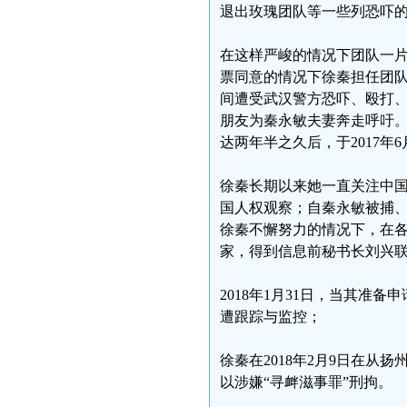
退出玫瑰团队等一些列恐吓
在这样严峻的情况下团队一
票同意的情况下徐秦担任团
间遭受武汉警方恐吓、殴打
朋友为秦永敏夫妻奔走呼吁
达两年半之久后，于2017年
徐秦长期以来她一直关注中
国人权观察；自秦永敏被捕、
徐秦不懈努力的情况下，在
家，得到信息前秘书长刘兴
2018年1月31日，当其
遭跟踪与监控；
徐秦在2018年2月9日在
以涉嫌“寻衅滋事罪”刑拘。