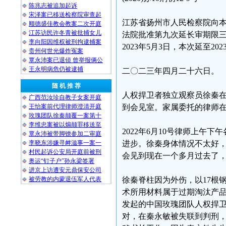
陈兆志被追加起诉
宋泽案已移送检察院审查起
江苏省扬州市人民检察院向
顺德盛佳教会教案二次开庭
江苏访民许冬青被批捕女儿
法院批准第九次延长审期限
李向阳因维权被刑拘逮捕案
2023年5月3日，本次延至20
贵州何世光爆炸冤案
覃永沛案已退侦 曾举报俩公
王永明病危仍被逮捕
二〇二三年四月二十六日。
随 机 推 荐
人权捍卫者独立观察员徐秦
广西范汝珍自教子女案开庭
王怡案前代理律师澄清开庭
到会见室。家属委托的律师在2
玫瑰团队徐秦颠覆一案第十
李维忠案被以煽颠罪移送至
2022年6月10号律师上
覃永沛被带脚镣参加二审庭
李晓东涉嫌寻衅滋事一案一
进步。徐秦身体情况不太好
村民起诉公安局开庭前被刑
会见到现在一个多月过去了
奥运“钉子户”孙永梁签署
进京上访遭安元鼎保安公司
被劳教的内蒙退伍军人代表
徐秦脊柱因为外伤，以17根
术所用材料属于过期淘汰产
发起的中国玫瑰团队人权捍
对，在秦永敏被失联到判刑