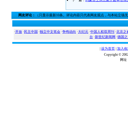
下一篇：
内蒙古王洪兰案开庭审理情
网友评论：
（只显示最新10条。评论内容只代表网友观点，与本站立场
·
开放
·
民主中国
·
独立中文笔会
·
争鸣动向
·
大纪元
·
中国人权双周刊
·
北京之
台
·
新世纪新闻网
·
德国之
|
设为首页
|
加入收
Copyright ©
网址：w