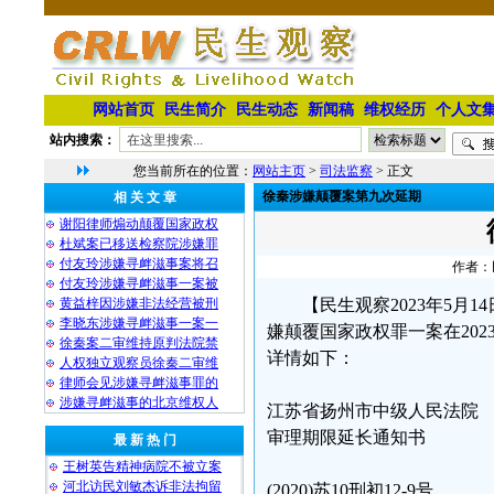
网站首页
民生简介
民生动态
新闻稿
维权经历
个人文
站内搜索：
您当前所在的位置：
网站主页
>
司法监察
> 正文
徐秦涉嫌颠覆案第九次延期
相 关 文 章
谢阳律师煽动颠覆国家政权
杜斌案已移送检察院涉嫌罪
付友玲涉嫌寻衅滋事案将召
作者：民
付友玲涉嫌寻衅滋事一案被
黄益梓因涉嫌非法经营被刑
【民生观察2023年5
李晓东涉嫌寻衅滋事一案一
嫌颠覆国家政权罪一案在20
徐秦案二审维持原判法院禁
详情如下：
人权独立观察员徐秦二审维
律师会见涉嫌寻衅滋事罪的
涉嫌寻衅滋事的北京维权人
江苏省扬州市中级人民法院
审理期限延长通知书
最 新 热 门
王树英告精神病院不被立案
河北访民刘敏杰诉非法拘留
(2020)苏10刑初12-9号