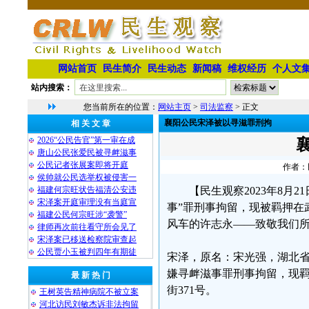
网站首页
民生简介
民生动态
新闻稿
维权经历
个人文
站内搜索：
您当前所在的位置：
网站主页
>
司法监察
> 正文
襄阳公民宋泽被以寻滋罪刑拘
相 关 文 章
2026“公民告官”第一审在成
唐山公民张爱民被寻衅滋事
公民记者张展案即将开庭
作者：民
侯帅就公民选举权被侵害一
福建何宗旺状告福清公安违
【民生观察2023年8
宋泽案开庭审理没有当庭宣
事”罪刑事拘留，现被羁押在
福建公民何宗旺涉“袭警”
风车的许志永——致敬我们
律师再次前往看守所会见了
宋泽案已移送检察院审查起
公民贾小玉被判四年有期徒
宋泽，原名：宋光强，湖北省
嫌寻衅滋事罪刑事拘留，现
最 新 热 门
街371号。
王树英告精神病院不被立案
河北访民刘敏杰诉非法拘留