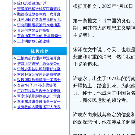
陈兆志被追加起诉
根据其推文，2023年4月1
宋泽案已移送检察院审查起
顺德盛佳教会教案二次开庭
江苏访民许冬青被批捕女儿
第一条推文：《中国的良心，
李向阳因维权被刑拘逮捕案
期，何其伟大的理想主义精
贵州何世光爆炸冤案
主义者》。
覃永沛案已退侦 曾举报俩公
王永明病危仍被逮捕
宋泽在文中说，今天，也就是2
随 机 推 荐
悲痛和沉重的消息，然而我
王怡案前代理律师澄清开庭
进京上访遭安元鼎保安公司
正义的追求。
李维忠案被以煽颠罪移送至
村民起诉公安局开庭前被刑
许志永，出生于1973年的河
玫瑰团队徐秦颠覆一案第十
奥运“钉子户”孙永梁签署
开疆拓土，踏遍荆棘。为此
广西范汝珍自教子女案开庭
力。终于，他成为了中国著
覃永沛被带脚镣参加二审庭
一，新公民运动的领导者。
李晓东涉嫌寻衅滋事一案一
被劳教的内蒙退伍军人代表
许志永向来以其坚定的信念
的深深悲悯，他在涉及多起