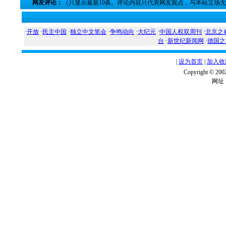
网友评论：
（只显示最新10条。评论内容只代表网友观点，与本站立场
·
开放
·
民主中国
·
独立中文笔会
·
争鸣动向
·
大纪元
·
中国人权双周刊
·
北京之
台
·
新世纪新闻网
·
德国之
|
设为首页
|
加入收
Copyright ©
网址：w