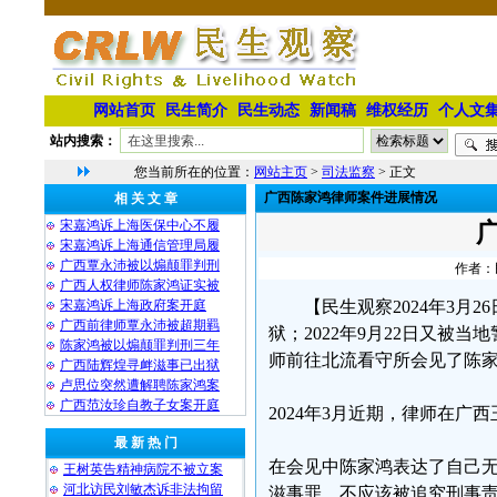
网站首页
民生简介
民生动态
新闻稿
维权经历
个人文
站内搜索：
您当前所在的位置：
网站主页
>
司法监察
> 正文
广西陈家鸿律师案件进展情况
相 关 文 章
宋嘉鸿诉上海医保中心不履
宋嘉鸿诉上海通信管理局履
广西覃永沛被以煽颠罪判刑
作者：民
广西人权律师陈家鸿证实被
宋嘉鸿诉上海政府案开庭
【民生观察2024年3月
广西前律师覃永沛被超期羁
狱；2022年9月22日又
陈家鸿被以煽颠罪判刑三年
师前往北流看守所会见了陈
广西陆辉煌寻衅滋事已出狱
卢思位突然遭解聘陈家鸿案
广西范汝珍自教子女案开庭
2024年3月近期，律师在
最 新 热 门
在会见中陈家鸿表达了自己
王树英告精神病院不被立案
河北访民刘敏杰诉非法拘留
滋事罪，不应该被追究刑事