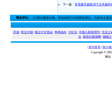
下一篇：
常昊案开庭取消下次开庭时
网友评论：
（只显示最新10条。评论内容只代表网友观点，与本站立场
·
开放
·
民主中国
·
独立中文笔会
·
争鸣动向
·
大纪元
·
中国人权双周刊
·
北京之
台
·
新世纪新闻网
·
德国之
|
设为首页
|
加入收
Copyright ©
网址：w