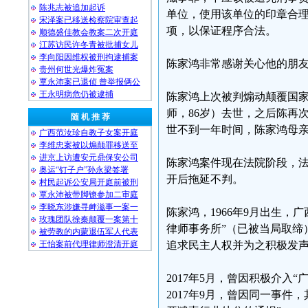
陈兆志被追加起诉
单位，使用该单位的印章合
宋泽案已移送检察院审查起
项，以保证程序合法。
顺德盛佳教会教案二次开庭
江苏访民许冬青被批捕女儿
李向阳因维权被刑拘逮捕案
陈家鸿非常感谢关心他的朋
贵州何世光爆炸冤案
覃永沛案已退侦 曾举报俩公
王永明病危仍被逮捕
陈家鸿上次被判煽动颠覆国
师，86岁）去世，之后陈再
随 机 推 荐
世不到一年时间，陈家鸿母亲
广西范汝珍自教子女案开庭
李维忠案被以煽颠罪移送至
进京上访遭安元鼎保安公司
陈家鸿案件现在法院阶段，
奥运“钉子户”孙永梁签署
开后拖延不判。
村民起诉公安局开庭前被刑
覃永沛被带脚镣参加二审庭
李晓东涉嫌寻衅滋事一案一
陈家鸿，1966年9月出生
玫瑰团队徐秦颠覆一案第十
律师事务所”（已被当局取缔
被劳教的内蒙退伍军人代表
王怡案前代理律师澄清开庭
追求民主人权并为之积极发
2017年5月，曾因积极介入
2017年9月，曾因同一事