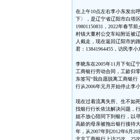
在上午10点左右李小东发出
下〉，是辽宁省辽阳市白塔区福民
19801150831，2022
村镇大董村公交车站附近被
人截走，现在返回辽阳市的路上
君：13841964455，访民李小东
李晓东在2005年11月下
工商银行劳动合同，工龄归零
东签写“我自愿脱离工商银行
行从2006年元月开始停止
现在过着流离失所、生不如死的生
找银行行长依法解决问题，
姐不放心陪同下到银行，以
高龄的母亲被拖出银行接待大
年，从2007年到2012年
北京工商银行上访25次，2