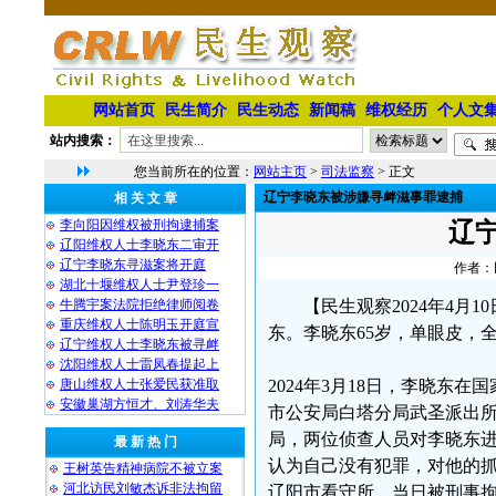
网站首页
民生简介
民生动态
新闻稿
维权经历
个人文
站内搜索：
您当前所在的位置：
网站主页
>
司法监察
> 正文
辽宁李晓东被涉嫌寻衅滋事罪逮捕
相 关 文 章
李向阳因维权被刑拘逮捕案
辽
辽阳维权人士李晓东二审开
辽宁李晓东寻滋案将开庭
作者：民
湖北十堰维权人士尹登珍一
牛腾宇案法院拒绝律师阅卷
【民生观察2024年4月
重庆维权人士陈明玉开庭宣
东。李晓东65岁，单眼皮，
辽宁维权人士李晓东被寻衅
沈阳维权人士雷凤春提起上
唐山维权人士张爱民获准取
2024年3月18日，李晓
安徽巢湖方恒才、刘涛华夫
市公安局白塔分局武圣派出
局，两位侦查人员对李晓东
最 新 热 门
认为自己没有犯罪，对他的抓
王树英告精神病院不被立案
河北访民刘敏杰诉非法拘留
辽阳市看守所，当日被刑事拘