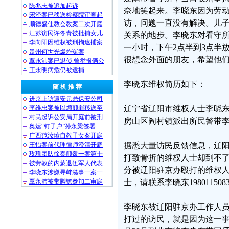
陈兆志被追加起诉
奈地笑起来。李晓东因为劳
宋泽案已移送检察院审查起
访，问题一直没有解决。儿
顺德盛佳教会教案二次开庭
江苏访民许冬青被批捕女儿
关系的地步。李晓东对看守所
李向阳因维权被刑拘逮捕案
一小时，下午2点半到3点半
贵州何世光爆炸冤案
很想念外面的朋友，希望他
覃永沛案已退侦 曾举报俩公
王永明病危仍被逮捕
李晓东维权简历如下：
随 机 推 荐
进京上访遭安元鼎保安公司
李维忠案被以煽颠罪移送至
辽宁省辽阳市维权人士李晓东
村民起诉公安局开庭前被刑
房山区阎村镇派出所民警带李
奥运“钉子户”孙永梁签署
广西范汝珍自教子女案开庭
王怡案前代理律师澄清开庭
据悉大量访民反馈信息，辽
玫瑰团队徐秦颠覆一案第十
打致骨折的维权人士却到不
被劳教的内蒙退伍军人代表
分被辽阳驻京办殴打的维权人
李晓东涉嫌寻衅滋事一案一
覃永沛被带脚镣参加二审庭
士，请联系李晓东1980115083
李晓东被辽阳驻京办工作人
打过的访民，就是因为这一事