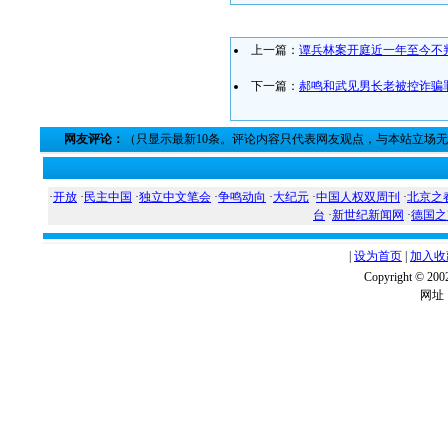
上一篇：
谭兵林案开庭近一年至今不
下一篇：
郝鸣和武见男长老被控诈骗
网友评论：
（只显示最新10条。评论内容只代表网友观点，与本站立场
·
开放
·
民主中国
·
独立中文笔会
·
争鸣动向
·
大纪元
·
中国人权双周刊
·
北京之
台
·
新世纪新闻网
·
德国之
|
设为首页
|
加入收
Copyright ©
网址：w