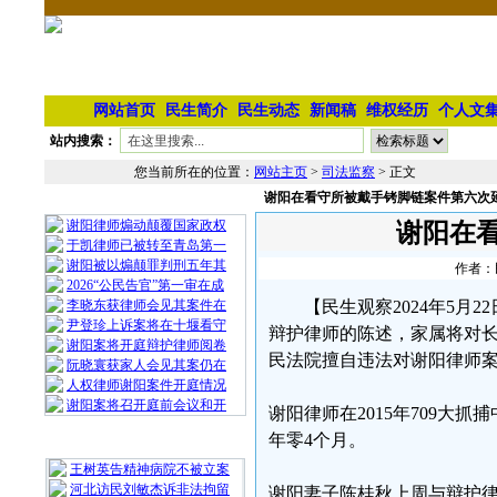
网站首页
民生简介
民生动态
新闻稿
维权经历
个人文
站内搜索：
您当前所在的位置：
网站主页
>
司法监察
> 正文
谢阳在看守所被戴手铐脚链案件第六次
相 关 文 章
谢阳律师煽动颠覆国家政权
谢阳在
于凯律师已被转至青岛第一
谢阳被以煽颠罪判刑五年其
作者：民
2026“公民告官”第一审在成
李晓东获律师会见其案件在
【民生观察2024年5
尹登珍上诉案将在十堰看守
辩护律师的陈述，家属将对
谢阳案将开庭辩护律师阅卷
民法院擅自违法对谢阳律师
阮晓寰获家人会见其案仍在
人权律师谢阳案件开庭情况
谢阳案将召开庭前会议和开
谢阳律师在2015年709大
年零4个月。
最 新 热 门
王树英告精神病院不被立案
河北访民刘敏杰诉非法拘留
谢阳妻子陈桂秋上周与辩护