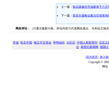
上一篇：
陈品霖被控寻滋案将于六月
下一篇：
西安丰盛教会案法官侵害律
网友评论：
（只显示最新10条。评论内容只代表网友观点，与本站立场
·
开放
·
民主中国
·
独立中文笔会
·
争鸣动向
·
大纪元
·
中国人权双周刊
·
北京之
台
·
新世纪新闻网
·
德国之
|
设为首页
|
加入收
Copyright ©
网址：w