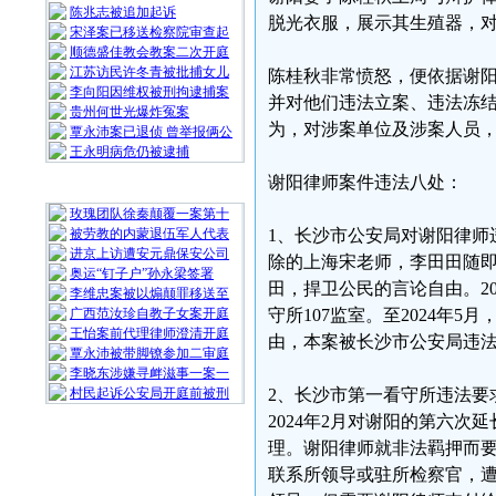
陈兆志被追加起诉
脱光衣服，展示其生殖器，
宋泽案已移送检察院审查起
顺德盛佳教会教案二次开庭
江苏访民许冬青被批捕女儿
陈桂秋非常愤怒，便依据谢阳
李向阳因维权被刑拘逮捕案
并对他们违法立案、违法冻
贵州何世光爆炸冤案
为，对涉案单位及涉案人员
覃永沛案已退侦 曾举报俩公
王永明病危仍被逮捕
谢阳律师案件违法八处：
随 机 推 荐
玫瑰团队徐秦颠覆一案第十
被劳教的内蒙退伍军人代表
1、长沙市公安局对谢阳律师
进京上访遭安元鼎保安公司
除的上海宋老师，李田田随
奥运“钉子户”孙永梁签署
田，捍卫公民的言论自由。2
李维忠案被以煽颠罪移送至
广西范汝珍自教子女案开庭
守所107监室。至2024年
王怡案前代理律师澄清开庭
由，本案被长沙市公安局违
覃永沛被带脚镣参加二审庭
李晓东涉嫌寻衅滋事一案一
村民起诉公安局开庭前被刑
2、长沙市第一看守所违法要
2024年2月对谢阳的第六
理。谢阳律师就非法羁押而要
联系所领导或驻所检察官，遭