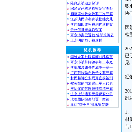
陈兆志被追加起诉
职
宋泽案已移送检察院审查起
协
顺德盛佳教会教案二次开庭
江苏访民许冬青被批捕女儿
李向阳因维权被刑拘逮捕案
因
贵州何世光爆炸冤案
检
覃永沛案已退侦 曾举报俩公
王永明病危仍被逮捕
2
随 机 推 荐
已
李维忠案被以煽颠罪移送至
覃永沛被带脚镣参加二审庭
见
李晓东涉嫌寻衅滋事一案一
广西范汝珍自教子女案开庭
经
村民起诉公安局开庭前被刑
被劳教的内蒙退伍军人代表
王怡案前代理律师澄清开庭
2
进京上访遭安元鼎保安公司
乱
玫瑰团队徐秦颠覆一案第十
奥运“钉子户”孙永梁签署
1
材
与