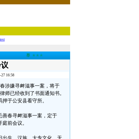
test
荐
★★★
会议
 16:58
毛善春涉嫌寻衅滋事一案，将于
中久律师已经收到了书面通知书。
前羁押于公安县看守所。
毛善春寻衅滋事一案，定于
召开庭前会议。
7日出生，汉族，大专文化，无