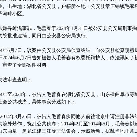
业。出生地：湖北省公安县，户籍所在地：公安县章庄铺镇毛家
子河畔小区。
涉嫌寻衅滋事罪，毛善春于2024年1月31日被公安县公安局刑事
察院批准逮捕，同日由公安县公安局执行。
024年6月7日，该案由公安县公安局侦查终结，向公安县检察院
于2024年6月7日告知被告人毛善春有权委托辩护人，依法讯问
，审查了全部案件材料。
依法审查查明：
014年至2024年，被告人毛善春在湖北省公安县，山东省曲阜市
社会公共秩序，具体事实分述如下：
、2014年3月25日，被告人毛善春伙同他人前往北京申请注册非法
供境外炒作，扰乱公共秩序；2014年2月至2014年5月，毛善春
山东曲阜、黑龙江建三江等非法集会，示威活动，扰乱当地正常