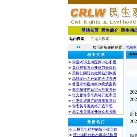
网站首页
民生简介
民生动
站内搜索：
您当前所在的位置：
网站主
毛善
相 关 文 章
宋嘉鸿诉上海医保中心不履
黄益梓案将召开庭前会议和
景树仁因转发微博被刑拘案
高兟案已召开庭前会议将进
昝爱宗邹巍海祭刘晓波案将
李向阳被控妨害公务案将开
2
张文鹏许宗平案将开庭审理
2
付友玲涉嫌寻衅滋事案将召
郭宏英寻滋案将开庭审理
牟文刚寻滋案开庭众多旁听
近
2
最 新 热 门
王树英告精神病院不被立案
河北访民刘敏杰诉非法拘留
据