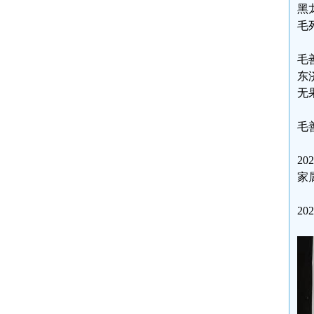
黑
毛
毛
东
无
毛
2
家
2