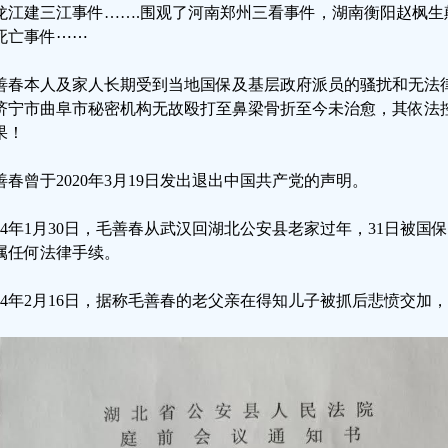
龙江建三江事件…….围观了河南郑州三看事件，湖南衡阳赵枫生
死亡事件⋯⋯
善春本人及家人长期受到当地国保及基层政府派员的骚扰和无法
济宁市曲阜市秘密机构无故殴打至鼻梁骨折至今未治愈，其依法
果！
善春曾于2020年3月19日发出退出中国共产党的声明。
024年1月30日，毛善春从武汉回湖北公安县老家过年，31日被
属任何法律手续。
024年2月16日，据称毛善春的老父亲在得知儿子被抓后悲愤交加