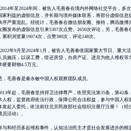
、2014年至2024年间，被告人毛善春在境内外网络社交平合，
国家利益的虚假信息，并长期与境外媒体联系，将部分虚假信息
秩序严重混乱。经统计，毛善春在微信朋友圈、推特，腾讯微博共
友圈发布的虚假信息引来5307次点赞、2650次评论，另，毛善
，累积浏览量19074次，点赞380次，评论248次。
、2022年9月至2024年1月，被告人毛善春借国家重大节日、重
人员施压，以误工费，偿还房贷，办房产证、进京为他人维权等
拿硬要财物4.5万元。
悉，毛善春是秦永敏中国人权观察团队成员。
2013年起，毛善春坚持捍卫法律尊严，依照宪法第35条，第42条
本人权，监督政府依法行政，保障公民合法权益，参与中国人权观察
体发起人委托，依法前往北京民政部社会组织注册厅注册！（经
成员活动）。
参与和经历多起维权事件，认知法治民主才是社会发展进步的根