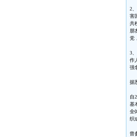
2
害
共
朋
党
3
作
强
据
自
基
全
织
曾