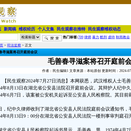
态
新闻稿
维权经历
个人文集
民生观察在推特
民生观察维权动态
热门标签:
709
律师
暴力
酷刑
虐待
秋雨教会
页
>
司法监察
> 正文
春寻滋案将召开庭前会议
毛善春寻滋案将召开庭前
作者：民生编辑1 文章来源：本站原创 更新时间：2024-07-27
【民生观察2024年7月27日消息】本网获悉，武汉维权人士
024年8月13日在湖北省公安县法院召开庭前会议。其辩护人纪
024年6月7日，该案被公安机关起诉至公安县人民检察院。其目
日，纪中久律师收到了湖北省公安县人民法院庭前会议通知书，
024年8月13日9：00分在湖北省公安县人民法院一楼刑事审判庭
湖北省公安县人民检察院起诉书显示，毛善春，男，1974年4月