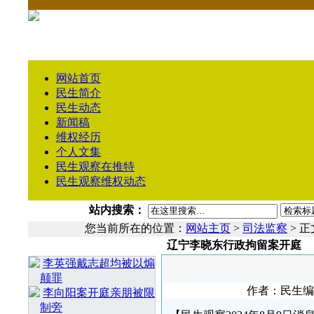
网站首页
民生简介
民生动态
新闻稿
维权经历
个人文集
民生观察在推特
民生观察维权动态
站内搜索：
您当前所在的位置：
网站主页
>
司法监察
> 正
辽宁李晓东行政拘留案开庭
相 关 文 章
李英强戴志超均被以煽
颠罪
作者：民生编辑1
李向阳案开庭亲朋被限
制旁