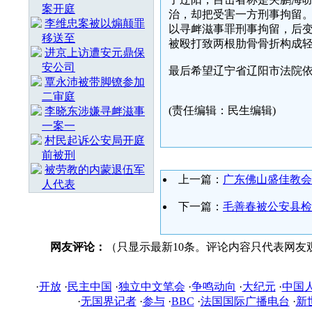
案开庭
治，却把受害一方刑事拘留
李维忠案被以煽颠罪
以寻衅滋事罪刑事拘留，后
移送至
被殴打致两根肋骨骨折构成
进京上访遭安元鼎保
安公司
最后希望辽宁省辽阳市法院
覃永沛被带脚镣参加
二审庭
(责任编辑：民生编辑)
李晓东涉嫌寻衅滋事
一案一
村民起诉公安局开庭
前被刑
被劳教的内蒙退伍军
上一篇：
广东佛山盛佳教会
人代表
下一篇：
毛善春被公安县检
网友评论：
（只显示最新10条。评论内容只代表网友
·
开放
·
民主中国
·
独立中文笔会
·
争鸣动向
·
大纪元
·
中国
·
无国界记者
·
参与
·
BBC
·
法国国际广播电台
·
新