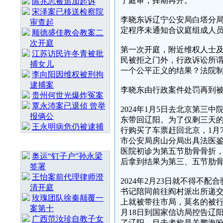
了庭审，择期再开。
陈兆志被追加起诉
宋泽案已移送检察院
李晓东诉辽宁公安局白塔分
审查起
定程序未通知合议庭组成人
顺德盛佳教会教案二
次开庭
第一次开庭，附近维权人士
江苏访民许冬青被批
民被拒之门外，行政诉讼所
捕女儿
一个公平正义的结果？法院
李向阳因维权被刑拘
逮捕案
李晓东由行政案件处罚再到
贵州何世光爆炸冤案
覃永沛案已退侦 曾举
2024年1月5日去北京第
报俩公
东带回辽阳。为了仅剩三天的
王永明病危仍被逮捕
行购买了车票赶回北京，1月
市公安局房山分局出具法医
随 机 推 荐
医院初诊为第五节肋骨骨折
奥运“钉子户”孙永梁
后拿到结果为第三、五节肋
签署
王怡案前代理律师澄
2024年2月23日就不得
清开庭
书记陪同前往阎村派出所递交
玫瑰团队徐秦颠覆一
上就被带往市局，莫名的被行
案第十
月18日到国家信访局控告辽
广西范汝珍自教子女
了辽阳，目击者称是关鹏海