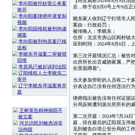
【民生观察2024年8月9
李向阳被控妨害公务案
后，终于在8月6号上午9点正
将开
李向阳案律师申请复制
晓东家人收到辽宁灯塔市人民法院
视频
案由：行政处罚；
李向阳因维权被刑拘逮
被传唤人：李晓东；
捕案
住所：北京市房山区阎村镇大
李向阳被刑拘其案已移
应到时间：2024年8月6日
送检
李晓东寻滋案二审被驳
第三次开庭情况汇总：被告
回维
出所所长出言威胁家属，严把
李原风已被起诉到法院
在里面蹲着”。
辽阳维权人士李晓东二
审开
当天参加旁听的人员有二十
辽宁李晓东寻滋案将开
分表达自己没有任何违法行
庭
律师指出被告没有任何证据
最 新 热 门
分局反映遭到派出所所长的
王树英告精神病院不
第二次开庭：2024年7月2
被立案
庭，排在最后的辽阳屈玉伟
河北访民刘敏杰诉非
见到被告白塔公安分局的工
法拘留