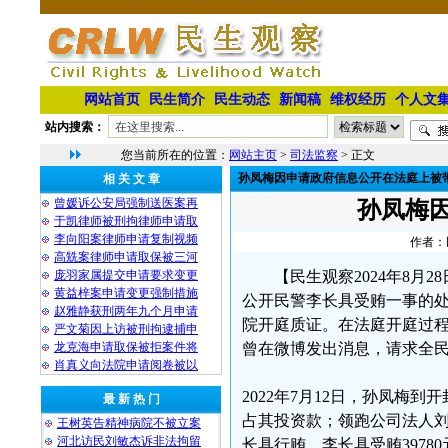
网站首页
民生简介
民生动态
新闻稿
维权经历
个人文
站内搜索：
您当前所在的位置：
网站主页
>
司法监察
> 正文
孙凤梅因申请政府信息公开在法庭上被
相 关 文 章
曾媛诉公安局强制送医案再
孙凤梅
于凯律师被刑拘律师申请取
李向阳案律师申请复制视频
作者：民
高兟案律师申请取保被三河
庞羽家属提交申请要求变更
【民生观察2024年8
黄益梓案申请变更强制措施
公开民警李长具受贿一事的处
赵雅静获刑两年九个月申请
院开庭质证。在法庭开庭过
严文菊因上访被刑拘逮捕申
龙克海申请取保被拒案件将
曾在微博发出消息，请求全
肖真义向法院申请阅卷被以
2022年7月12日，孙凤
最 新 热 门
占其投资款；领跑公司法人
王树英告精神病院不被立案
河北访民刘敏杰诉非法拘留
长具行贿、李长具受贿397