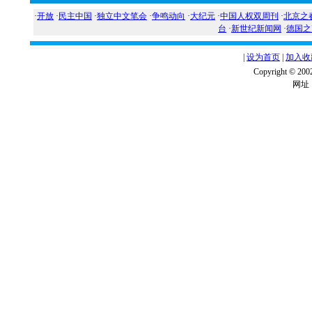
·
开放
·
民主中国
·
独立中文笔会
·
争鸣动向
·
大纪元
·
中国人权双周刊
·
北京之
台
·
新世纪新闻网
·
德国之
|
设为首页
|
加入收
Copyright ©
网址：w