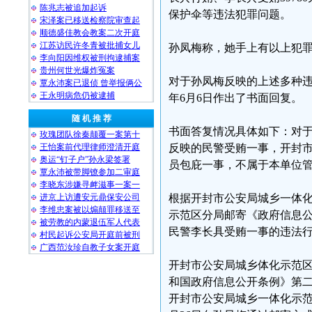
陈兆志被追加起诉
保护伞等违法犯罪问题。
宋泽案已移送检察院审查起
顺德盛佳教会教案二次开庭
江苏访民许冬青被批捕女儿
孙凤梅称，她手上有以上犯
李向阳因维权被刑拘逮捕案
贵州何世光爆炸冤案
对于孙凤梅反映的上述多种违
覃永沛案已退侦 曾举报俩公
王永明病危仍被逮捕
年6月6日作出了书面回复。
随 机 推 荐
书面答复情况具体如下：对
玫瑰团队徐秦颠覆一案第十
王怡案前代理律师澄清开庭
反映的民警受贿一事，开封
奥运“钉子户”孙永梁签署
员包庇一事，不属于本单位
覃永沛被带脚镣参加二审庭
李晓东涉嫌寻衅滋事一案一
进京上访遭安元鼎保安公司
根据开封市公安局城乡一体化
李维忠案被以煽颠罪移送至
示范区分局邮寄《政府信息公
被劳教的内蒙退伍军人代表
民警李长具受贿一事的违法行
村民起诉公安局开庭前被刑
广西范汝珍自教子女案开庭
开封市公安局城乡体化示范区
和国政府信息公开条例》第二
开封市公安局城乡一体化示范区