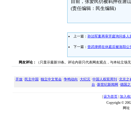
目前，张爱民仍被羁押在唐
(责任编辑：民生编辑)
上一篇：
孙治军案再审开庭询问多人
下一篇：
曾武律师在休庭后被洛阳公
网友评论：
（只显示最新10条。评论内容只代表网友观点，与本站立场
·
开放
·
民主中国
·
独立中文笔会
·
争鸣动向
·
大纪元
·
中国人权双周刊
·
北京之
台
·
新世纪新闻网
·
德国之
|
设为首页
|
加入收
Copyright ©
网址：w