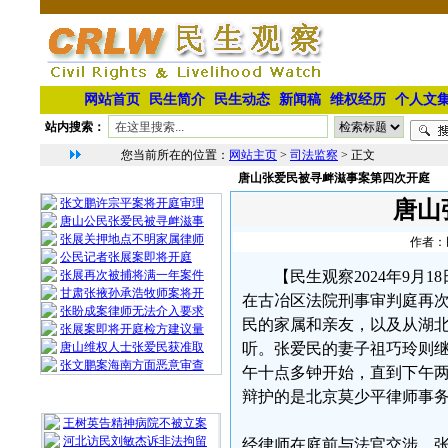
网站首页
民生简介
民生动态
新闻稿
维权经历
个人文
站内搜索：
您当前所在的位置：
网站主页
>
司法监察
> 正文
唐山张爱民被寻衅滋事案第四次开庭
相 关 文 章
张文鹏许宗平案将开庭审理
唐山
唐山公民张爱民被寻衅滋事
张展关押地点不明家属律师
作者：民
公民记者张展案即将开庭
张展再次被捕将满一年案件
【民生观察2024年9月
甘肃张掖孙承浩牧师案将开
在古冶区法院刑事审判庭再
张盼成案律师无法介入要求
民的家属和亲友，以及从湖
张展案即将开庭检方建议量
唐山维权人士张爱民获准取
听。张爱民的妻子祖巧玲则
张文鹏案海南方面恶意审查
午十点多钟开始，直到下午
辩护的是北京莫少平律师事
最 新 热 门
王树英告精神病院不被立案
河北访民刘敏杰诉非法拘留
经律师在庭前与法官交涉，