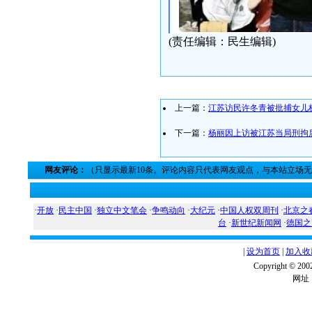
(责任编辑：民生编辑)
上一篇：
江苏访民许冬青被批捕女儿
下一篇：
杨丽因上访被江苏当局刑拘
网友评论：
（只显示最新10条。评论内容只代表网友观点，与本站立场
·
开放
·
民主中国
·
独立中文笔会
·
争鸣动向
·
大纪元
·
中国人权双周刊
·
北京之
台
·
新世纪新闻网
·
德国之
|
设为首页
|
加入收
Copyright ©
网址：w