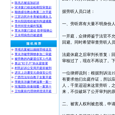
陈兆志被追加起诉
宋泽案已移送检察院审查起
据旁听人员口述：
顺德盛佳教会教案二次开庭
江苏访民许冬青被批捕女儿
李向阳因维权被刑拘逮捕案
一、旁听席有大量不明身份
贵州何世光爆炸冤案
覃永沛案已退侦 曾举报俩公
王永明病危仍被逮捕
一开庭，众律师鉴于法官不
回避。同时希望审查旁听人
随 机 推 荐
李维忠案被以煽颠罪移送至
覃永沛被带脚镣参加二审庭
法庭休庭之后审判长答复：
被劳教的内蒙退伍军人代表
审核过了，现在不再说了。
奥运“钉子户”孙永梁签署
村民起诉公安局开庭前被刑
进京上访遭安元鼎保安公司
一位律师说到：根据刑诉法1
广西范汝珍自教子女案开庭
有要求他们出庭作证，所以
李晓东涉嫌寻衅滋事一案一
人，千里迢迢来这里旁听，
玫瑰团队徐秦颠覆一案第十
王怡案前代理律师澄清开庭
来，不仅破坏了公开审判的
二、被害人权利被忽视，申