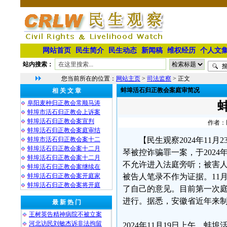
网站首页
民生简介
民生动态
新闻稿
维权经历
个人文
站内搜索：
您当前所在的位置：
网站主页
>
司法监察
> 正文
蚌埠活石归正教会案庭审简况
相 关 文 章
阜阳麦种归正教会常顺马涛
蚌埠市活石归正教会上诉案
蚌埠活石归正教会案宣判
作者：民
蚌埠活石归正教会案庭审结
蚌埠市活石归正教会案十二
【民生观察2024年1
蚌埠活石归正教会案十二月
琴被控诈骗罪一案，于2024
蚌埠活石归正教会案十二月
不允许进入法庭旁听；被害
蚌埠活石归正教会案继续在
蚌埠活石归正教会案开庭家
被告人笔录不作为证据。11
蚌埠活石归正教会案将开庭
了自己的意见。目前第一次庭审已
进行。据悉，安徽省近年来
最 新 热 门
王树英告精神病院不被立案
河北访民刘敏杰诉非法拘留
2024年11月19日上午，