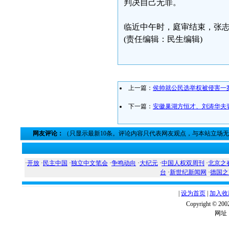
判决自己无罪。
临近中午时，庭审结束，张
(责任编辑：民生编辑)
上一篇：
侯帅就公民选举权被侵害一
下一篇：
安徽巢湖方恒才、刘涛华夫
网友评论：
（只显示最新10条。评论内容只代表网友观点，与本站立场
·
开放
·
民主中国
·
独立中文笔会
·
争鸣动向
·
大纪元
·
中国人权双周刊
·
北京之
台
·
新世纪新闻网
·
德国之
|
设为首页
|
加入收
Copyright ©
网址：w