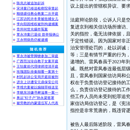
陈兆志被追加起诉
议上提出的管辖权异议、要
宋泽案已移送检察院审查起
顺德盛佳教会教案二次开庭
江苏访民许冬青被批捕女儿
法庭辩论阶段，公诉人只是
李向阳因维权被刑拘逮捕案
复进京到相关信访场所缠访
贵州何世光爆炸冤案
关的指控，毫无法律依据，
覃永沛案已退侦 曾举报俩公
王永明病危仍被逮捕
于定性错误。因为国家对非
治安管理处罚的，处以训诫
随 机 推 荐
等；三是有情节严重的行为
覃永沛被带脚镣参加二审庭
广西范汝珍自教子女案开庭
递增的。雷凤春虽于2023
王怡案前代理律师澄清开庭
诫。既然对雷凤春连最低层
玫瑰团队徐秦颠覆一案第十
且，雷凤春到国家信访局和
村民起诉公安局开庭前被刑
进京上访遭安元鼎保安公司
权在于负责信访登记接待的
李维忠案被以煽颠罪移送至
么，负责信访登记接待的工
李晓东涉嫌寻衅滋事一案一
些工作人员尚未受到犯罪追
奥运“钉子户”孙永梁签署
被劳教的内蒙退伍军人代表
家信访局信访登记，是《宪
指控是非常荒唐的，既违背
被告人最后陈述阶段，雷凤