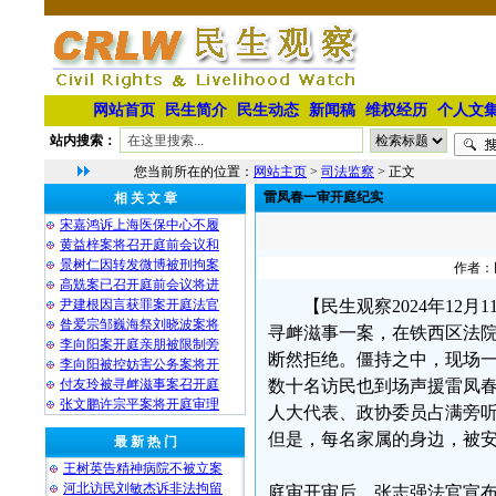
网站首页
民生简介
民生动态
新闻稿
维权经历
个人文
站内搜索：
您当前所在的位置：
网站主页
>
司法监察
> 正文
雷凤春一审开庭纪实
相 关 文 章
宋嘉鸿诉上海医保中心不履
黄益梓案将召开庭前会议和
景树仁因转发微博被刑拘案
作者：民
高兟案已召开庭前会议将进
尹建根因言获罪案开庭法官
【民生观察2024年12月
昝爱宗邹巍海祭刘晓波案将
寻衅滋事一案，在铁西区法
李向阳案开庭亲朋被限制旁
断然拒绝。僵持之中，现场
李向阳被控妨害公务案将开
付友玲被寻衅滋事案召开庭
数十名访民也到场声援雷凤春
张文鹏许宗平案将开庭审理
人大代表、政协委员占满旁
但是，每名家属的身边，被
最 新 热 门
王树英告精神病院不被立案
河北访民刘敏杰诉非法拘留
庭审开审后，张志强法官宣布