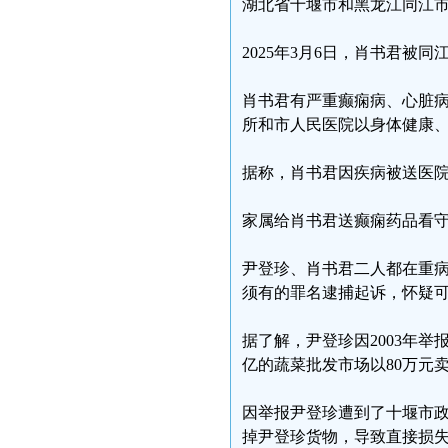
湖北省十堰市和黑龙江同江
2025年3月6日，肖书君
肖书君有严重癫痫病、心脏
所和市人民医院以身体健康
据称，肖书君因疾病被送医
家属给肖书君送癫痫药品看
尹登珍、肖书君二人都在重
须有的罪名逮捕起诉，怀疑
据了解，尹登珍因2003年
亿的蔬菜批发市场以80万元
因举报尹登珍遭到了十堰市
掉尹登珍货物，导致直接损失