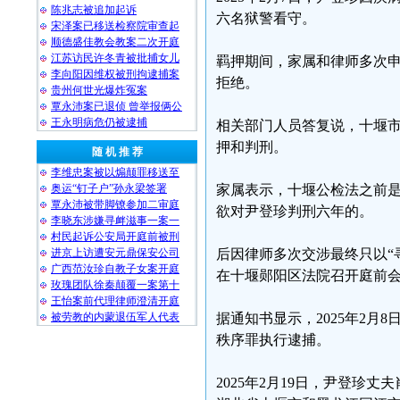
陈兆志被追加起诉
六名狱警看守。
宋泽案已移送检察院审查起
顺德盛佳教会教案二次开庭
江苏访民许冬青被批捕女儿
羁押期间，家属和律师多次
李向阳因维权被刑拘逮捕案
拒绝。
贵州何世光爆炸冤案
覃永沛案已退侦 曾举报俩公
王永明病危仍被逮捕
相关部门人员答复说，十堰
押和判刑。
随 机 推 荐
李维忠案被以煽颠罪移送至
奥运“钉子户”孙永梁签署
家属表示，十堰公检法之前
覃永沛被带脚镣参加二审庭
欲对尹登珍判刑六年的。
李晓东涉嫌寻衅滋事一案一
村民起诉公安局开庭前被刑
进京上访遭安元鼎保安公司
后因律师多次交涉最终只以“寻
广西范汝珍自教子女案开庭
在十堰郧阳区法院召开庭前
玫瑰团队徐秦颠覆一案第十
王怡案前代理律师澄清开庭
被劳教的内蒙退伍军人代表
据通知书显示，2025年2月
秩序罪执行逮捕。
2025年2月19日，尹登