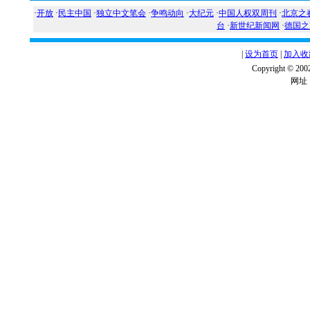
·
开放
·
民主中国
·
独立中文笔会
·
争鸣动向
·
大纪元
·
中国人权双周刊
·
北京之
台
·
新世纪新闻网
·
德国之
|
设为首页
|
加入收
Copyright ©
网址：w