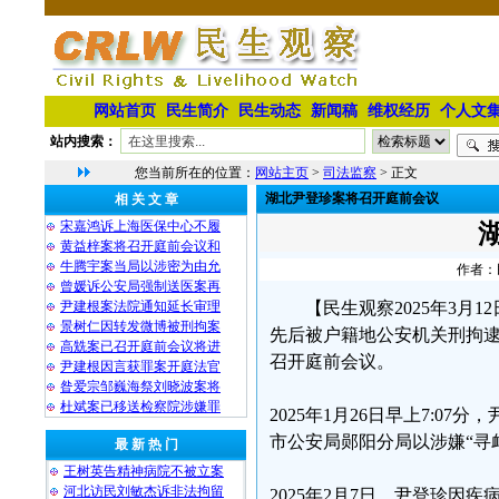
网站首页
民生简介
民生动态
新闻稿
维权经历
个人文
站内搜索：
您当前所在的位置：
网站主页
>
司法监察
> 正文
湖北尹登珍案将召开庭前会议
相 关 文 章
宋嘉鸿诉上海医保中心不履
黄益梓案将召开庭前会议和
牛腾宇案当局以涉密为由允
作者：民
曾媛诉公安局强制送医案再
尹建根案法院通知延长审理
【民生观察2025年3
景树仁因转发微博被刑拘案
先后被户籍地公安机关刑拘
高兟案已召开庭前会议将进
召开庭前会议。
尹建根因言获罪案开庭法官
昝爱宗邹巍海祭刘晓波案将
杜斌案已移送检察院涉嫌罪
2025年1月26日早上7:
市公安局郧阳分局以涉嫌“寻
最 新 热 门
王树英告精神病院不被立案
河北访民刘敏杰诉非法拘留
2025年2月7日，尹登珍