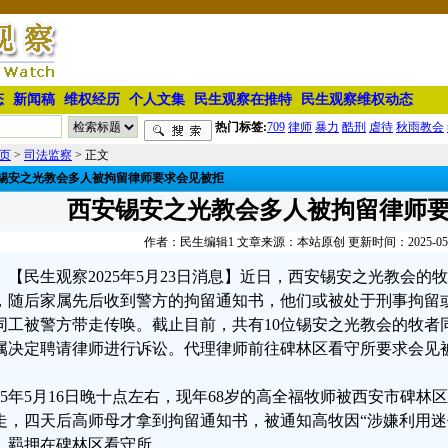
态
新闻稿
维权经历
个人文集
民生观察在推特
民生观察维权动态
热门标签:
709
律师
暴力
酷刑
虐待
秋雨教会
页
>
司法监察
> 正文
锡安之光教会多人被拘留律师要求会见被拒
西安锡安之光教会多人被拘留律师
作者：民生编辑1 文章来源：本站原创 更新时间：2025-05-23
【民生观察2025年5月23日消息】近日，西安锡安之光教会
，随后家属先后收到警方的拘留通知书，他们或被处于刑事拘留
同工被警方带走传唤。截止目前，共有10位锡安之光教会的牧者
属决定聘请律师进行诉讼。代理律师前往碑林区看守所要求会见
025年5月16日晚十点左右，现年68岁的高全福牧师被西安市碑
走，四天后高师母才拿到拘留通知书，被通知高牧因“涉嫌利用迷
，羁押在碑林区看守所。