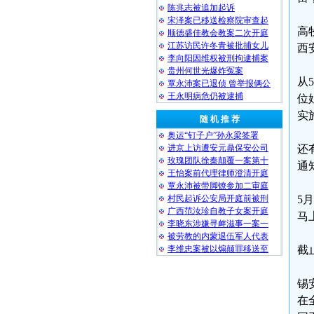
陈兆志被追加起诉
宋泽案已移送检察院审查起
高
顺德盛佳教会教案二次开庭
江苏访民许冬青被批捕女儿
西
李向阳因维权被刑拘逮捕案
贵州何世光爆炸冤案
从
覃永沛案已退侦 曾举报俩公
王永明病危仍被逮捕
位
实
随 机 推 荐
奥运“钉子户”孙永梁签署
进京上访遭安元鼎保安公司
还
玫瑰团队徐秦颠覆一案第十
通
王怡案前代理律师澄清开庭
覃永沛被带脚镣参加二审庭
村民起诉公安局开庭前被刑
5
广西范汝珍自教子女案开庭
马
李晓东涉嫌寻衅滋事一案一
被劳教的内蒙退伍军人代表
李维忠案被以煽颠罪移送至
截
锡
在