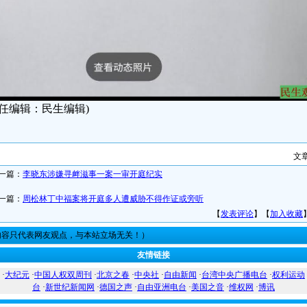
责任编辑：民生编辑)
文
一篇：
李晓东涉嫌寻衅滋事一案一审开庭纪实
一篇：
周松林丁中福案将开庭多人遭威胁不得作证或旁听
【
发表评论
】【
加入收藏
内容只代表网友观点，与本站立场无关！）
友情链接
·
大纪元
·
中国人权双周刊
·
北京之春
·
中央社
·
自由新闻
·
台湾中央广播电台
·
权利运动
台
·
新世纪新闻网
·
德国之声
·
自由亚洲电台
·
美国之音
·
维权网
·
博讯