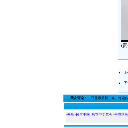
(
上
下
网友评论：
（只显示最新10条。评论
·
开放
·
民主中国
·
独立中文笔会
·
争鸣动向