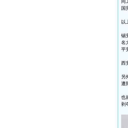
同
国
以
锡
名
平
西
另
遭
也
剥