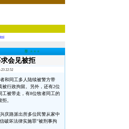
test
荐
★★★
要求会见被拒
 22:52
的牧者和同工多人陆续被警方带
或被行政拘留。另外，还有2位
同工被带走，有8位牧者同工的
被拒。
林区兴庆路派出所多位民警从家中
信破坏法律实施罪”被刑事拘