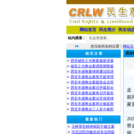
网站首页
民生简介
民生动
站内搜索：
您当前所在的位置：
网站主
西安
相 关 文 章
西安锡安之光教案最新进展
锡安之光教会案调查期限被
西安丰盛教案律师遭法院违
西安丰盛教会案将开庭审理
西安丰盛教会案庭前会议简
西安丰盛教会案召开庭前会
走
西安丰盛教会案将召开庭前
前
西安丰盛教会案法官侵害律
西安丰盛教会案再次被延期
家
西安丰盛教会三人至今被羁
2
最 新 热 门
带
王树英告精神病院不被立案
河北访民刘敏杰诉非法拘留
留