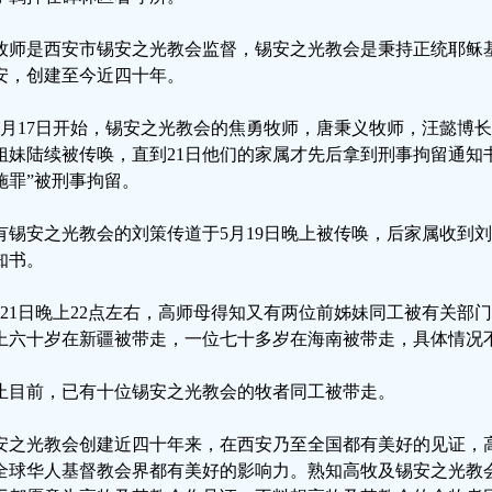
牧师是西安市锡安之光教会监督，锡安之光教会是秉持正统耶稣
安，创建至今近四十年。
5月17日开始，锡安之光教会的焦勇牧师，唐秉义牧师，汪懿博
姐妹陆续被传唤，直到21日他们的家属才先后拿到刑事拘留通知
施罪”被刑事拘留。
有锡安之光教会的刘策传道于5月19日晚上被传唤，后家属收到
知书。
月21日晚上22点左右，高师母得知又有两位前姊妹同工被有关部
上六十岁在新疆被带走，一位七十多岁在海南被带走，具体情况
止目前，已有十位锡安之光教会的牧者同工被带走。
安之光教会创建近四十年来，在西安乃至全国都有美好的见证，
全球华人基督教会界都有美好的影响力。熟知高牧及锡安之光教