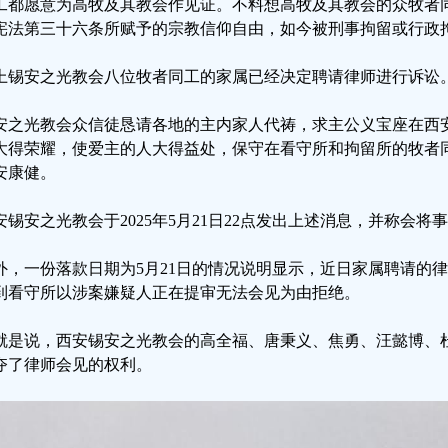
工都愿意为高牧及其教会作见证。不料想高牧及其教会的众牧者
宪法第三十六条所赋予的宗教信仰自由，如今被刑事拘留或行政
上锡安之光教会八位牧者同工的家属已经决定聘请律师进行诉讼
安之光教会众信徒恳请各地的主内家人代祷，求主公义宝座在西
大得荣耀，使爱主的人大得益处，保守在看守所和拘留所的牧者
安康健。
安锡安之光教会于2025年5月21日22点发出上述消息，并称会将
外，一份落款日期为5月21日的情况说明显示，近日家属聘请的
到看守所以涉案嫌疑人正在提审无法会见为由拒绝。
就是说，西安锡安之光教会的高全福、唐秉义、焦勇、汪懿博、
夺了律师会见的权利。