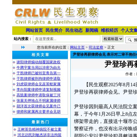
网站首页
民生简介
民生动态
新闻稿
维权经历
个人文
站内搜索：
您当前所在的位置：
网站主页
>
司法监察
> 正文
尹登珍再获律师会见 表示对二审不抱任
相 关 文 章
谢阳律师煽动颠覆国家政权
尹登珍再
牛腾宇案当局以涉密为由允
于凯律师已被转至青岛第一
作者：民
于凯律师被刑拘律师申请取
刘虎获律师会见巫英蛟家属
【民生观察2025年8月
李向阳案律师申请复制视频
尹登珍再获律师会见。尹登
高兟案律师申请取保被三河
张展关押地点不明家属律师
胡洋首次获律师会见案件已
尹登珍因到最高人民法院立
律师和家属再次要求会见胡
幕，于今年1月26日早上8
绑架带走的，直接送十堰市
最 新 热 门
警察证件，也没有出示传唤或
王树英告精神病院不被立案
河北访民刘敏杰诉非法拘留
郧阳公安以尹登珍犯寻衅滋