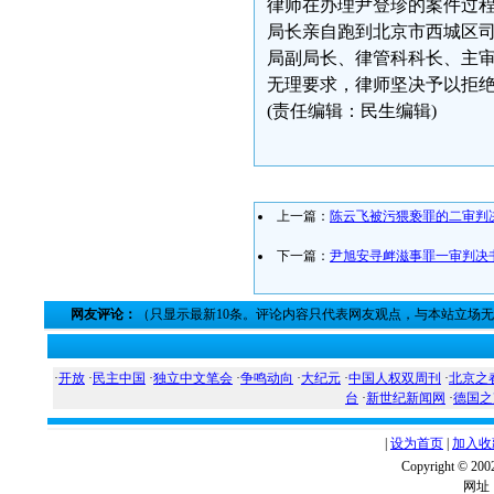
律师在办理尹登珍的案件过
局长亲自跑到北京市西城区
局副局长、律管科科长、主
无理要求，律师坚决予以拒
(责任编辑：民生编辑)
上一篇：
陈云飞被污猥亵罪的二审判
下一篇：
尹旭安寻衅滋事罪一审判决
网友评论：
（只显示最新10条。评论内容只代表网友观点，与本站立场
·
开放
·
民主中国
·
独立中文笔会
·
争鸣动向
·
大纪元
·
中国人权双周刊
·
北京之
台
·
新世纪新闻网
·
德国之
|
设为首页
|
加入收
Copyright ©
网址：w