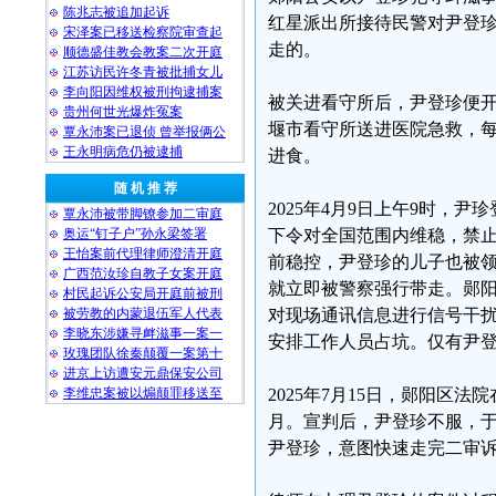
陈兆志被追加起诉
红星派出所接待民警对尹登
宋泽案已移送检察院审查起
走的。
顺德盛佳教会教案二次开庭
江苏访民许冬青被批捕女儿
李向阳因维权被刑拘逮捕案
被关进看守所后，尹登珍便开
贵州何世光爆炸冤案
堰市看守所送进医院急救，
覃永沛案已退侦 曾举报俩公
王永明病危仍被逮捕
进食。
随 机 推 荐
2025年4月9日上午9时
覃永沛被带脚镣参加二审庭
奥运“钉子户”孙永梁签署
下令对全国范围内维稳，禁止
王怡案前代理律师澄清开庭
前稳控，尹登珍的儿子也被
广西范汝珍自教子女案开庭
就立即被警察强行带走。郧
村民起诉公安局开庭前被刑
被劳教的内蒙退伍军人代表
对现场通讯信息进行信号干
李晓东涉嫌寻衅滋事一案一
安排工作人员占坑。仅有尹
玫瑰团队徐秦颠覆一案第十
进京上访遭安元鼎保安公司
李维忠案被以煽颠罪移送至
2025年7月15日，郧阳
月。宣判后，尹登珍不服，
尹登珍，意图快速走完二审