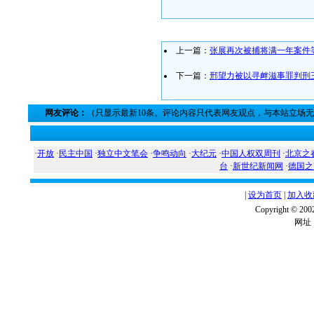
上一篇：
张展再次被捕将满一年案件
下一篇：
邢望力被以寻衅滋事罪判刑
网友评论：
（只显示最新10条。评论内容只代表网友观点，与本站立场
·
开放
·
民主中国
·
独立中文笔会
·
争鸣动向
·
大纪元
·
中国人权双周刊
·
北京之
台
·
新世纪新闻网
·
德国之
|
设为首页
|
加入收
Copyright ©
网址：w