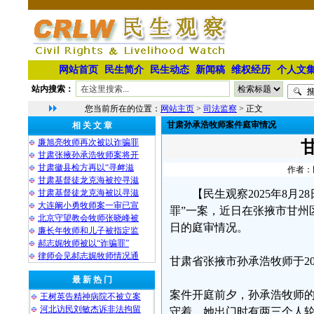
网站首页
民生简介
民生动态
新闻稿
维权经历
个人文
站内搜索：
您当前所在的位置：
网站主页
>
司法监察
> 正文
甘肃孙承浩牧师案件庭审情况
相 关 文 章
廉旭亮牧师再次被以诈骗罪
甘肃张掖孙承浩牧师案将开
甘肃徽县检方再以“寻衅滋
作者：民
甘肃基督徒龙克海被控寻滋
甘肃基督徒龙克海被以寻滋
【民生观察2025年8月
大连阚小勇牧师案一审已宣
罪”一案，近日在张掖市甘州
北京守望教会牧师张晓峰被
日的庭审情况。
廉长年牧师和儿子被指定监
郝志娓牧师被以“诈骗罪”
律师会见郝志娓牧师情况通
甘肃省张掖市孙承浩牧师于20
最 新 热 门
案件开庭前夕，孙承浩牧师
王树英告精神病院不被立案
河北访民刘敏杰诉非法拘留
守着，她出门时有两三个人