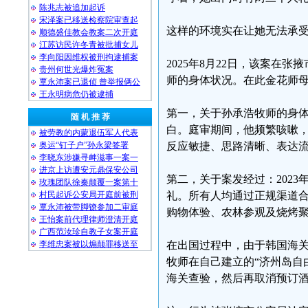
陈兆志被追加起诉
宋泽案已移送检察院审查起
这样的环境实在让她无法承
顺德盛佳教会教案二次开庭
江苏访民许冬青被批捕女儿
李向阳因维权被刑拘逮捕案
2025年8月22日，该案
贵州何世光爆炸冤案
师的身体状况。在此金花师
覃永沛案已退侦 曾举报俩公
王永明病危仍被逮捕
第一，关于孙承浩牧师的身体
随 机 推 荐
白。庭审期间，他频繁咳嗽
被劳教的内蒙退伍军人代表
奥运“钉子户”孙永梁签署
反应敏捷、思路清晰、表达
李晓东涉嫌寻衅滋事一案一
进京上访遭安元鼎保安公司
第二，关于案发经过：202
玫瑰团队徐秦颠覆一案第十
村民起诉公安局开庭前被刑
礼。所有人均通过正规渠道
覃永沛被带脚镣参加二审庭
购物体验、农林参观及烧烤
王怡案前代理律师澄清开庭
广西范汝珍自教子女案开庭
李维忠案被以煽颠罪移送至
在出国过程中，由于韩国海
牧师在自己建立的“济州岛自
海关查验，然后再取消预订