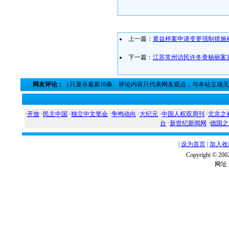
上一篇：
黄益梓案申请变更强制措施
下一篇：
江苏常州访民许冬青杨丽案
网友评论：
（只显示最新10条。评论内容只代表网友观点，与本站立场
·
开放
·
民主中国
·
独立中文笔会
·
争鸣动向
·
大纪元
·
中国人权双周刊
·
北京之
台
·
新世纪新闻网
·
德国之
|
设为首页
|
加入收
Copyright ©
网址：w