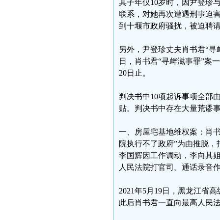
其子年仅10岁时，因尹登珍
联系，对她再次遭遇刑事迫害
到十堰市政府骚扰，被迫聘
另外，尹登珍丈夫肖书君“寻衅
日，肖书君“寻衅滋事罪”案一审
20日止。
判决书中10项起诉事项全部
贴。判决书中存在大量荒谬
一、房屋宅基地维权案：肖书
院执行不了政府”为由推脱，
李国辉因工作调动，李向其姐
人民法院打官司。通话录音
2021年5月19日，黑龙
此后肖书君一直向最高人民