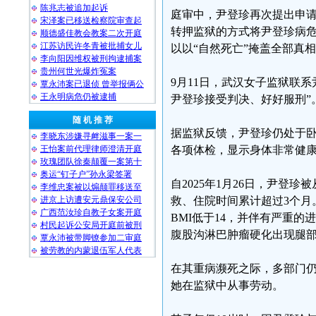
陈兆志被追加起诉
庭审中，尹登珍再次提出申
宋泽案已移送检察院审查起
转押监狱的方式将尹登珍病
顺德盛佳教会教案二次开庭
江苏访民许冬青被批捕女儿
以以“自然死亡”掩盖全部真
李向阳因维权被刑拘逮捕案
贵州何世光爆炸冤案
9月11日，武汉女子监狱联
覃永沛案已退侦 曾举报俩公
王永明病危仍被逮捕
尹登珍接受判决、好好服刑”
随 机 推 荐
据监狱反馈，尹登珍仍处于卧
李晓东涉嫌寻衅滋事一案一
王怡案前代理律师澄清开庭
各项体检，显示身体非常健康
玫瑰团队徐秦颠覆一案第十
奥运“钉子户”孙永梁签署
自2025年1月26日，尹登
李维忠案被以煽颠罪移送至
进京上访遭安元鼎保安公司
救、住院时间累计超过3个月
广西范汝珍自教子女案开庭
BMI低于14，并伴有严重
村民起诉公安局开庭前被刑
腹股沟淋巴肿瘤硬化出现腿
覃永沛被带脚镣参加二审庭
被劳教的内蒙退伍军人代表
在其重病濒死之际，多部门
她在监狱中从事劳动。