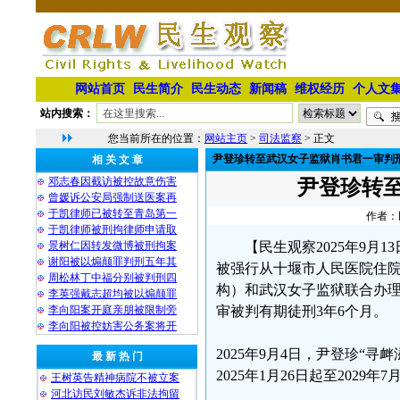
网站首页
民生简介
民生动态
新闻稿
维权经历
个人文
站内搜索：
您当前所在的位置：
网站主页
>
司法监察
> 正文
尹登珍转至武汉女子监狱肖书君一审判
相 关 文 章
邓志春因截访被控故意伤害
尹登珍转
曾媛诉公安局强制送医案再
于凯律师已被转至青岛第一
作者：民
于凯律师被刑拘律师申请取
景树仁因转发微博被刑拘案
【民生观察2025年9月1
谢阳被以煽颠罪判刑五年其
被强行从十堰市人民医院住院
周松林丁中福分别被判刑四
构）和武汉女子监狱联合办
李英强戴志超均被以煽颠罪
李向阳案开庭亲朋被限制旁
审被判有期徒刑3年6个月。
李向阳被控妨害公务案将开
2025年9月4日，尹登珍“
最 新 热 门
2025年1月26日起至2029年
王树英告精神病院不被立案
河北访民刘敏杰诉非法拘留