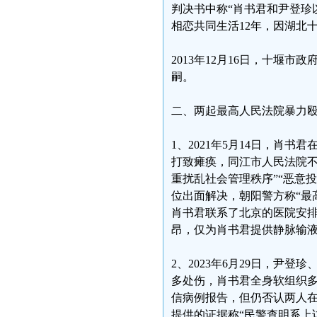
判决书中称“肖书君和尹登珍
相恋共同生活12年，因湖北
2013年12月16日，十堰
嗣。
二、两起最高人民法院暴力
1、2021年5月14日，肖书
打致瘫痪，同江市人民法院不仅
重扰乱社会管理秩序”“恶意
位出面解决，朝阳警方称“最
肖书君联系了北京的医院安
昂，仅为肖书君提供静脉输
2、2023年6月29日，尹
多处伤，肖书君全身软组织
信病例报告，但仍否认两人
提供的证据称“民警查明系上