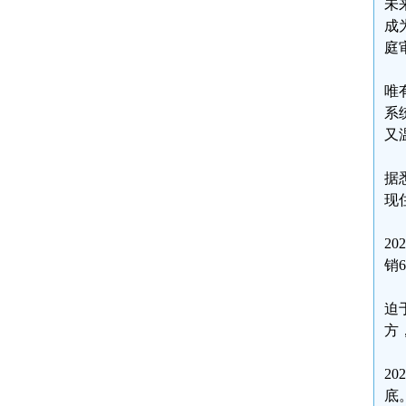
未
成
庭
唯
系
又
据
现
2
销
迫
方
2
底