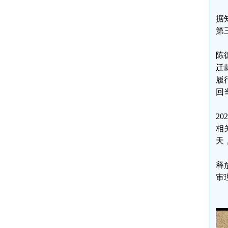
据
第
陈
迁
履
回
2
相
天
释
审