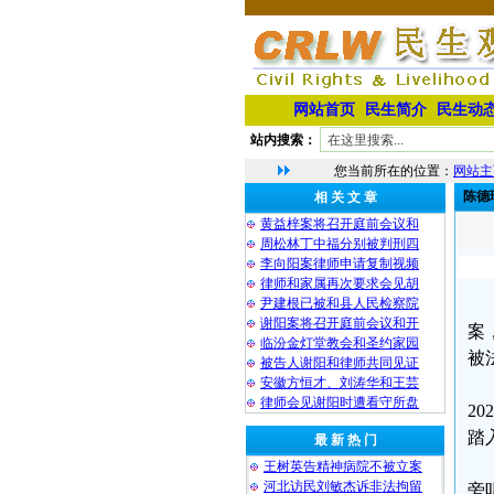
网站首页
民生简介
民生动
站内搜索：
您当前所在的位置：
网站主
陈德
相 关 文 章
黄益梓案将召开庭前会议和
周松林丁中福分别被判刑四
李向阳案律师申请复制视频
律师和家属再次要求会见胡
尹建根已被和县人民检察院
谢阳案将召开庭前会议和开
案
临汾金灯堂教会和圣约家园
被
被告人谢阳和律师共同见证
安徽方恒才、刘涛华和王芸
律师会见谢阳时遭看守所盘
2
踏
最 新 热 门
王树英告精神病院不被立案
河北访民刘敏杰诉非法拘留
旁