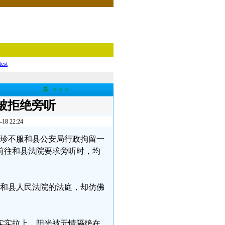
test
荐
★★★
被拒绝旁听
 22:24
陈德珍不服和县公安局行政拘留一
前往和县法院要求旁听时，均
走进和县人民法院的法庭，却仿佛
实实拉上，阳光被无情隔绝在