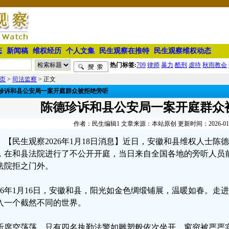
态
新闻稿
维权经历
个人文集
民生观察在推特
民生观察维权动态
热门标签:
709
律师
暴力
酷刑
虐待
秋雨教会
页
>
司法监察
> 正文
珍诉和县公安局一案开庭群众被拒绝旁听
陈德珍诉和县公安局一案开庭群众
作者：民生编辑1 文章来源：本站原创 更新时间：2026-01-18
【民生观察2026年1月18日消息】近日，安徽和县维权人士
，在和县法院进行了不公开开庭，当日来自全国各地的旁听人员
法院拒之门外。
026年1月16日，安徽和县，阳光如金色绸缎铺展，温暖如春。
入一个截然不同的世界。
听席空荡荡，只有四名执勤法警如雕塑般依次坐开，窗帘被严严