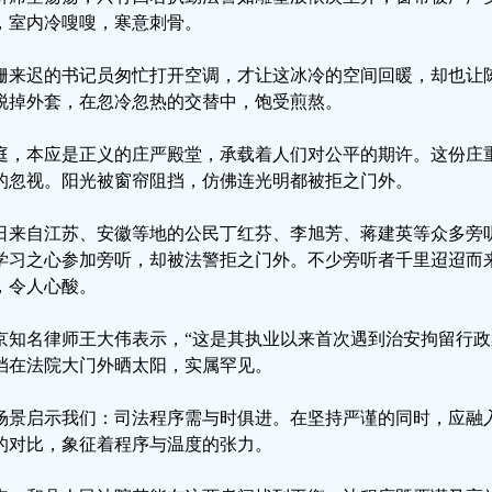
，室内冷嗖嗖，寒意刺骨。
姗来迟的书记员匆忙打开空调，才让这冰冷的空间回暖，却也让
脱掉外套，在忽冷忽热的交替中，饱受煎熬。
庭，本应是正义的庄严殿堂，承载着人们对公平的期许。这份庄
的忽视。阳光被窗帘阻挡，仿佛连光明都被拒之门外。
日来自江苏、安徽等地的公民丁红芬、李旭芳、蒋建英等众多旁
学习之心参加旁听，却被法警拒之门外。不少旁听者千里迢迢而
，令人心酸。
京知名律师王大伟表示，“这是其执业以来首次遇到治安拘留行
挡在法院大门外晒太阳，实属罕见。
场景启示我们：司法程序需与时俱进。在坚持严谨的同时，应融
的对比，象征着程序与温度的张力。