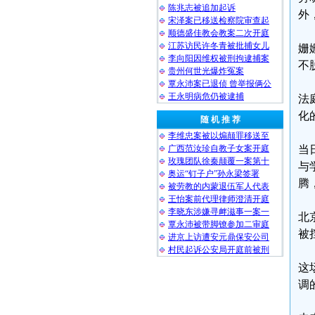
陈兆志被追加起诉
外
宋泽案已移送检察院审查起
顺德盛佳教会教案二次开庭
江苏访民许冬青被批捕女儿
姗
李向阳因维权被刑拘逮捕案
不
贵州何世光爆炸冤案
覃永沛案已退侦 曾举报俩公
王永明病危仍被逮捕
法
化
随 机 推 荐
李维忠案被以煽颠罪移送至
广西范汝珍自教子女案开庭
当
玫瑰团队徐秦颠覆一案第十
与
奥运“钉子户”孙永梁签署
腾
被劳教的内蒙退伍军人代表
王怡案前代理律师澄清开庭
李晓东涉嫌寻衅滋事一案一
北
覃永沛被带脚镣参加二审庭
被
进京上访遭安元鼎保安公司
村民起诉公安局开庭前被刑
这
调