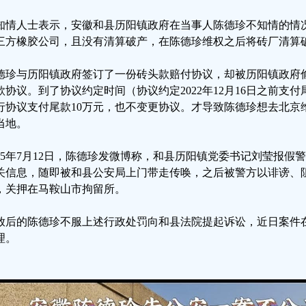
知情人士表示，安徽和县历阳镇政府在当事人陈德珍不知情的情
三方橡胶公司，且没有清算破产，在陈德珍维权之后将砖厂清算
德珍与历阳镇政府签订了一份砖头款赔付协议，却被历阳镇政府
款协议。到了协议约定时间（协议约定2022年12月16日之前支
行协议支付尾款10万元，也不变更协议。才导致陈德珍想去北京
当地。
025年7月12日，陈德珍发微博称，和县历阳镇党委书记刘莹报
关信息，随即被和县公安局上门带走传唤，之后被警方以诽谤、阻
，关押在马鞍山市拘留所。
放后的陈德珍不服上述行政处罚向和县法院提起诉讼，近日案件
理。