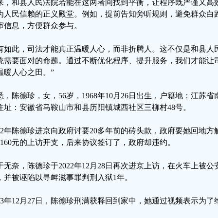
来，和县人民法院若能在这两者间找到平衡，让程序既严谨又高
为人民信赖的正义殿堂。例如，提前告知旁听规则，避免群众白
审信息，方便群众参与。
有如此，司法才能真正温暖人心，而非折腾人。这不仅是和县人
统需要面对的命题。通过不断优化程序、提升服务，我们才能让
温暖人心之田。”
悉，陈德珍，女，56岁，1968年10月26日出生，户籍地：江苏省
住址：安徽省马鞍山市和县历阳镇城西社区三柳村48号。
022年陈德珍进京向政府讨要20多年前的砖头款，政府要她回地
6160元的上访开支，后来协议签订了，政府却违约。
于无奈，陈德珍于2022年12月28日再次进京上访，在火车上被
，并被诬陷以寻衅滋事罪判刑入狱1年。
023年12月27日，陈德珍刑满获释回到家中，她通过视频表示为
。