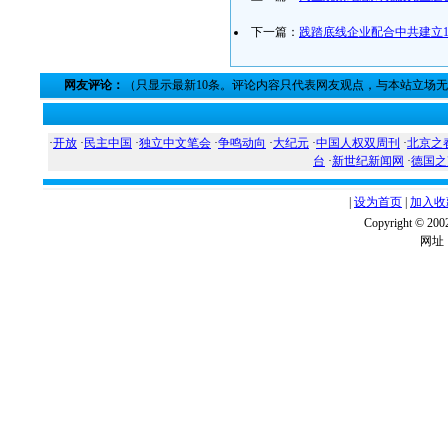
下一篇：
践踏底线企业配合中共建立1
网友评论：
（只显示最新10条。评论内容只代表网友观点，与本站立场
·
开放
·
民主中国
·
独立中文笔会
·
争鸣动向
·
大纪元
·
中国人权双周刊
·
北京之
台
·
新世纪新闻网
·
德国之
|
设为首页
|
加入收
Copyright ©
网址：w