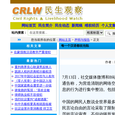
网站首页
民生简介
民生动态
新闻稿
维权经历
个人文
站内搜索：
您当前所在的位置：
网站主页
>
声明与报告
> 正文
每一个汉语都在沦陷
相 关 文 章
在蒙强推汉语教学严重侵犯
最 新 热 门
作者：民
重判商界良心耿潇男反映人
践踏人权的庆典昭示极权违
2017年中国社会监控与人权年
7月13日，社交媒体微博和
《零八宪章》是中国迈入现
通告称，为营造清朗的网络空
中国家庭教会遭受进一步镇
息的行为进行集中整治。包括
谢俊彪的冤屈：“喜欢去敏
律师执业权不容侵犯
强烈抗议重判“成都酒案”
中国的网民人数说全世界最
向中共极权要真相就面临被
民言论自由的言论采取了限
抗议迫害许章润教授 捍卫言
厉的言论审查，不但动辄所