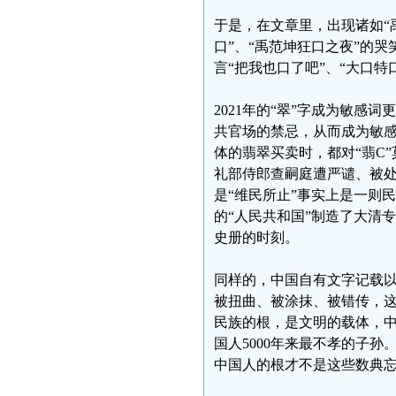
于是，在文章里，出现诸如“
口”、“禹范坤狂口之夜”的
言“把我也口了吧”、“大口特
2021年的“翠”字成为敏感
共官场的禁忌，从而成为敏
体的翡翠买卖时，都对“翡C
礼部侍郎查嗣庭遭严谴、被处
是“维民所止”事实上是一则民
的“人民共和国”制造了大清
史册的时刻。
同样的，中国自有文字记载
被扭曲、被涂抹、被错传，
民族的根，是文明的载体，中
国人5000年来最不孝的子
中国人的根才不是这些数典忘