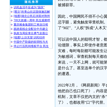
随 机 推 荐
被捕获罪。
访民血泪不应成为“国庆”
[图文]肖青山抗议国保施压解
[组图]湖北公民石润英对荆州
因此，中国网民不得不小心
709大抓捕一周年 民生观察呼
忌字眼，避免触发审查机制。最常
重庆粮食集团职工将连日维
了“MZ”、“人权”拆成“人木
践踏底线企业配合中共建立
执政当局应拿出勇气全面公
[组图]上访无望 访民结伴
可以说中国人的聪明才智，
中国中产阶级的软弱性与犬
论缝隙，事实上即使作者意
停止打压民间维权平台 民生
灾难，每时每刻都可能发生让
为敏感词，审查机制每天都
来说，一天不上网，就可能
是什么了。甚至连单个的汉字
的遭遇。
2022年2月，《网易新闻》
他把自己也口死了》，内容
机制，文章不仅把内文的“杀
了》，也都改用“口”字代替。