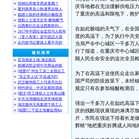
供销社和食堂死灰复燃？
庆等地都在无法缓解供电压
重判商界良心耿潇男反映人
了重庆的高温和限电下，救
践踏人权的庆典昭示极权违
维权人士居无定所 断电断气
法西斯纪念反法西斯胜利—
在如此极端的天气下，在全国
2017年中国社会监控与人权年
度的高温下，为了执行中共
《零八宪章》是中国迈入现
从代钦书记要抓人看中共的
当局严令中心城区一千多万
行了报道，在重庆市中心城区超
随 机 推 荐
顾人民生命安全的这次全员
官员倒卖土地 湖北殷店
抓捕访民证明中共两会的权
[组图]广州女工汤二女国企工
为了在高温下迫使民众走出
“非正常上访”不应成为打
国严苟的防疫政策下，未经
武汉被拘留工人代表毛礼红
特约评论：中共近期所谓改
规定只有在参加核酸检测后，
[图文]劳工维权人士肖青山继
中共当局继续在违宪侵权路
强迫一千多万人在如此高温
湖北随州天风集团下岗工人
[组图]二千亩土地被征用&n
庆的残酷现状展现的淋漓尽致
片，市民在强迫下排着长龙做
辉映”地把重庆折腾成人间地