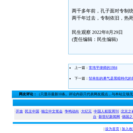
两千多年前，孔子面对专制统
两千年过去，专制依旧，热
民生观察 2022年8月29日
(责任编辑：民生编辑)
上一篇：
常玮平律师的1984
下一篇：
邹幸彤的勇气是黑暗時代的
网友评论：
（只显示最新10条。评论内容只代表网友观点，与本站立场
·
开放
·
民主中国
·
独立中文笔会
·
争鸣动向
·
大纪元
·
中国人权双周刊
·
北京之
台
·
新世纪新闻网
·
德国之
|
设为首页
|
加入收