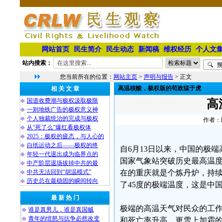
网站首页
民生简介
民生动态
新闻稿
维权经历
个人文
站内搜索：
您当前所在的位置：
网站主页
>
声明与报告
> 正文
高温核酸，极权版的苟政猛于虎
相 关 文 章
国道收费潮与极权汲取极限
高
一则地铁广告的极权意义神
个人独裁统治的完成与极权
作者：民
从“死了么”爆红看极权体
2025：极权的疲态，与人心的
白纸运动之后——极权的终
自6月13日以来，中国的极端
年轻一代退出成为临界点的
国家气象站突破历史最高温
中产阶层退场拔掉中共的最
中共无法回到“胡温模式”
在的重庆就是个炼丹炉，持续
历史总在最稳固的瞬间转向
了45度的极端温度，这是中
最 新 热 门
极端的高温天气对民众的工
谁是真男儿，谁是真国贼
青年的愤怒与抗争必然改变
和死亡率升高。更雪上加霜