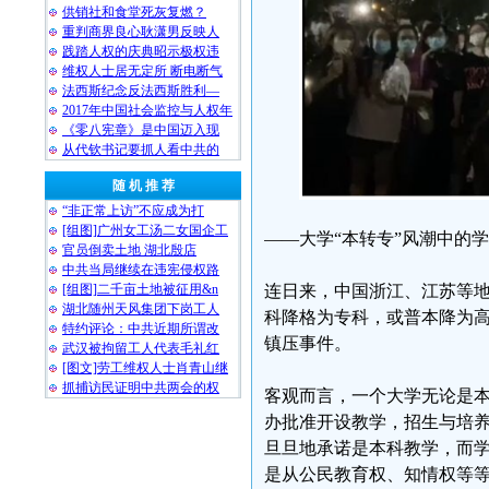
供销社和食堂死灰复燃？
重判商界良心耿潇男反映人
践踏人权的庆典昭示极权违
维权人士居无定所 断电断气
法西斯纪念反法西斯胜利—
2017年中国社会监控与人权年
《零八宪章》是中国迈入现
从代钦书记要抓人看中共的
随 机 推 荐
“非正常上访”不应成为打
[组图]广州女工汤二女国企工
——大学“本转专”风潮中的
官员倒卖土地 湖北殷店
中共当局继续在违宪侵权路
连日来，中国浙江、江苏等
[组图]二千亩土地被征用&n
湖北随州天风集团下岗工人
科降格为专科，或普本降为
特约评论：中共近期所谓改
镇压事件。
武汉被拘留工人代表毛礼红
[图文]劳工维权人士肖青山继
抓捕访民证明中共两会的权
客观而言，一个大学无论是
办批准开设教学，招生与培
旦旦地承诺是本科教学，而
是从公民教育权、知情权等