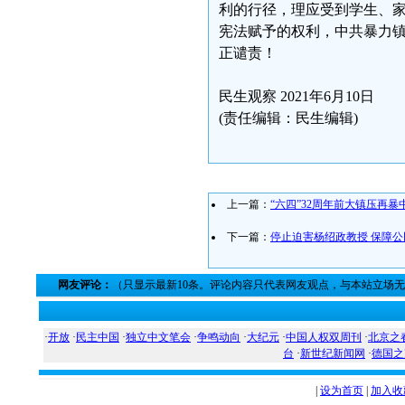
利的行径，理应受到学生、
宪法赋予的权利，中共暴力
正谴责！
民生观察 2021年6月10日
(责任编辑：民生编辑)
上一篇：
“六四”32周年前大镇压再
下一篇：
停止迫害杨绍政教授 保障
网友评论：
（只显示最新10条。评论内容只代表网友观点，与本站立场
·
开放
·
民主中国
·
独立中文笔会
·
争鸣动向
·
大纪元
·
中国人权双周刊
·
北京之
台
·
新世纪新闻网
·
德国之
|
设为首页
|
加入收