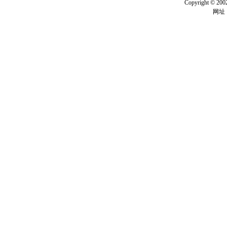
Copyright ©
网址：w