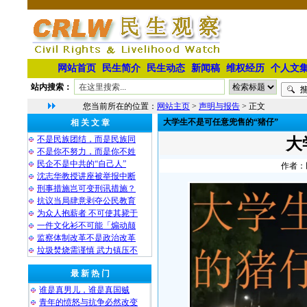
网站首页
民生简介
民生动态
新闻稿
维权经历
个人文
站内搜索：
您当前所在的位置：
网站主页
>
声明与报告
> 正文
大学生不是可任意兜售的“猪仔”
相 关 文 章
不是民族团结，而是民族同
大
不是你不努力，而是你不姓
民企不是中共的“自己人”
作者：民
沈志华教授讲座被举报中断
刑事措施岂可变刑讯措施？
抗议当局肆意剥夺公民教育
为众人抱薪者 不可使其毙于
一件文化衫不可能「煽动颠
监察体制改革不是政治改革
垃圾焚烧需谨慎 武力镇压不
最 新 热 门
谁是真男儿，谁是真国贼
青年的愤怒与抗争必然改变