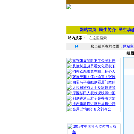
网站首页
民生简介
民生动
站内搜索：
您当前所在的位置：
网站主
[组
相 关 文 章
重判张展禁阻不了公民对疫
从抵制圣诞节看文化霸权下
拘押欧彪峰意在阻止良心人
张展无罪！停止迫害！张展
由常玮平遭酷刑看厦门案的
人权日维权人士及家属遭禁
库区移民人权状况映照中国
判刑香港三君子是香港大陆
沈志华教授讲座被举报中断
当局以“组织”名义剥夺公
最 新 热 门
2017年中国社会监控与人权
年
今