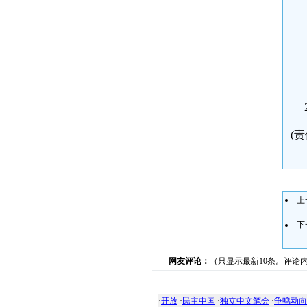
20
(责
上
下
网友评论：
（只显示最新10条。评论
·
开放
·
民主中国
·
独立中文笔会
·
争鸣动向