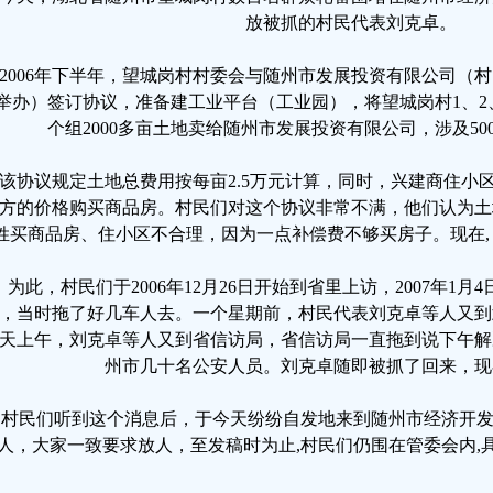
放被抓的村民代表刘克卓。
006年下半年，望城岗村村委会与随州市发展投资有限公司（
举办）签订协议，准备建工业平台（工业园），将望城岗村1、2、3、
个组2000多亩土地卖给随州市发展投资有限公司，涉及500
协议规定土地总费用按每亩2.5万元计算，同时，兴建商住小区，
方的价格购买商品房。村民们对这个协议非常不满，他们认为土
姓买商品房、住小区不合理，因为一点补偿费不够买房子。现在,
为此，村民们于2006年12月26日开始到省里上访，2007年1
，当时拖了好几车人去。一个星期前，村民代表刘克卓等人又到
天上午，刘克卓等人又到省信访局，省信访局一直拖到说下午解
州市几十名公安人员。刘克卓随即被抓了回来，现
民们听到这个消息后，于今天纷纷自发地来到随州市经济开发
人，大家一致要求放人，至发稿时为止,村民们仍围在管委会内