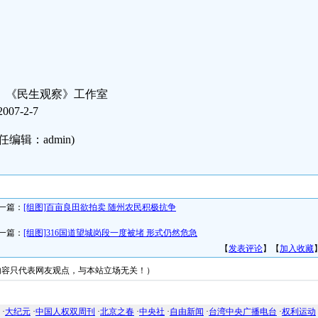
《民生观察》工作室
07-2-7
任编辑：admin)
一篇：
[组图]百亩良田欲拍卖 随州农民积极抗争
一篇：
[组图]316国道望城岗段一度被堵 形式仍然危急
【
发表评论
】【
加入收藏
内容只代表网友观点，与本站立场无关！）
友情链接
·
大纪元
·
中国人权双周刊
·
北京之春
·
中央社
·
自由新闻
·
台湾中央广播电台
·
权利运动