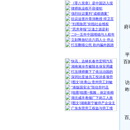
《零八宪章》是中国迈入现
律师执业权不容侵犯
强烈抗议重判“成都酒案”
抗议迫害许章润教授 捍卫言
2
“扫黑除恶”剑指社会维权
府
“恶意举报”泛滥之源是剥
二0一五年中国维稳与人权年
立刻释放纪念六四人士 停止
打压翻墙公民 欺内骗外践踏
该
平
随 机 推 荐
快讯：吉林长春市宏明汽车
百
湖南湘乡市被除名保安周建
打压律师撕下了依法治国的
深圳比亚迪员工投诉多项劳
[图文]肖青山:贵州劳工刘敏
访
“港版国安法”毁信弃约且
昨
[组图]组图+视频：保定依棉
湖北咸丰卷烟厂下岗工人政
[图文]湖南新宁被停产企业主
广东东莞劳工权益与劳工维
村
百