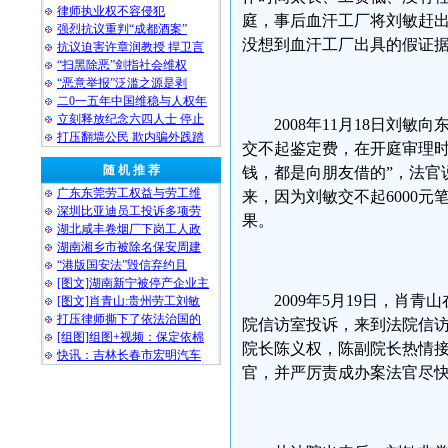
律师执业权不容侵犯
庭，事后血汗工厂将刘敏赶
强烈抗议重判“成都酒案”
没想到血汗工厂出具的假证
抗议迫害许章润教授 捍卫言
“扫黑除恶”剑指社会维权
“恶意举报”泛滥之源是剥
二0一五年中国维稳与人权年
立刻释放纪念六四人士 停止
2008年11月18日
打压翻墙公民 欺内骗外践踏
交不起鉴定费，在开庭审理时
随 机 推 荐
钱，都是向朋友借的”，法官
广东东莞劳工权益与劳工维
来，因为刘敏交不起6000
深圳比亚迪员工投诉多项劳
果。
湖北咸丰卷烟厂下岗工人政
湖南湘乡市被除名保安周建
“港版国安法”毁信弃约且
[图文]湖南新宁被停产企业主
2009年5月19日，
[图文]肖青山:贵州劳工刘敏
打压律师撕下了依法治国的
院信访室投诉，来到法院信
[组图]组图+视频：保定依棉
院长陈义权，陈副院长热情
快讯：吉林长春市宏明汽车
官，并严厉责成办案法官尽