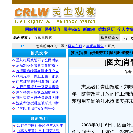
网站首页
民生简介
民生动态
新闻稿
维权经历
个人文
站内搜索：
您当前所在的位置：
网站主页
>
声明与报告
> 正文
[图文]肖青山:贵州劳工刘敏刚出“狼窝”
相 关 文 章
重判张展禁阻不了公民对疫
[图文]
从抵制圣诞节看文化霸权下
拘押欧彪峰意在阻止良心人
作者：
张展无罪！停止迫害！张展
由常玮平遭酷刑看厦门案的
志愿者肖青山报道：刘敏
人权日维权人士及家属遭禁
库区移民人权状况映照中国
年，随着改革开放的打工潮
判刑香港三君子是香港大陆
梦想用辛勤的汗水换取美好未
沈志华教授讲座被举报中断
当局以“组织”名义剥夺公
最 新 热 门
2008年9月16日，因
2017年中国社会监控与人权年
《零八宪章》是中国迈入现
作时间太长、工资低、没有