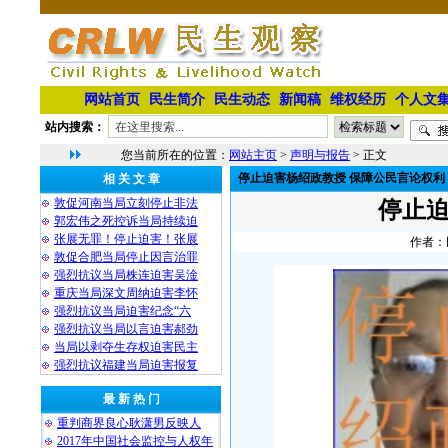
网站首页
民生简介
民生动态
新闻稿
维权经历
个人文
站内搜索：
您当前所在的位置：
网站主页
>
声明与报告
> 正文
停止迫害杨绍政教授 保障公民言论权利
相 关 文 章
敦促河南当局立刻停止非法
停止迫
郭宏伟之死控诉当局持续迫
张展无罪！停止迫害！张展
作者：民
敦促合肥当局停止因言治罪
强烈抗议当局株连迫害吴淦
重庆当局深文周纳迫害李怀
强烈抗议当局迫害纪念“六
强烈抗议当局以言迫害郝劲
当局以剥夺生存权迫害民主
强烈抗议福建当局迫害报复
最 新 热 门
重判商界良心耿潇男反映人
2017年中国社会监控与人权年