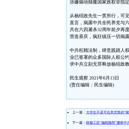
涉嫌煽动颠覆国家政权罪指
从杨绍政先生一贯所行，可
直言，揭露中共全民养党与
共在六四屠杀32周年前夕再
营造喜庆，疯狂镇压一切揭
中共枉顾法制，肆意践踏人
业已签署的众多国际人权公
求中共立刻无罪释放杨绍政
民生观察 2021年6月13日
(责任编辑：民生编辑)
上一篇：
大学生不是可任意兜售的“猪
下一篇：
除魅工匠“编程随想”遭祭中共