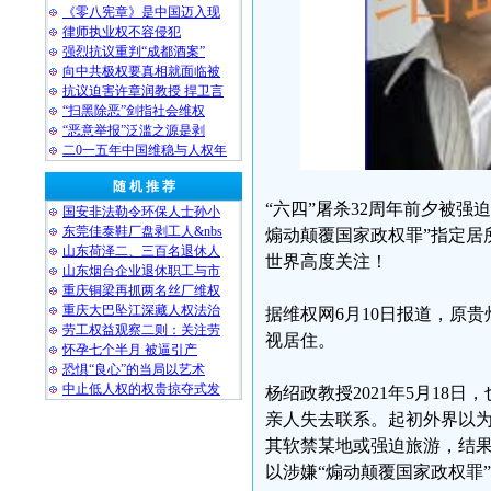
《零八宪章》是中国迈入现
律师执业权不容侵犯
强烈抗议重判“成都酒案”
向中共极权要真相就面临被
抗议迫害许章润教授 捍卫言
“扫黑除恶”剑指社会维权
“恶意举报”泛滥之源是剥
二0一五年中国维稳与人权年
随 机 推 荐
“六四”屠杀32周年前夕被
国安非法勒令环保人士孙小
东莞佳泰鞋厂盘剥工人&nbs
煽动颠覆国家政权罪”指定居
山东荷泽二、三百名退休人
世界高度关注！
山东烟台企业退休职工与市
重庆铜梁再抓两名丝厂维权
重庆大巴坠江深藏人权法治
据维权网6月10日报道，原
劳工权益观察二则：关注劳
视居住。
怀孕七个半月 被逼引产
恐惧“良心”的当局以艺术
中止低人权的权贵掠夺式发
杨绍政教授2021年5月18
亲人失去联系。起初外界以
其软禁某地或强迫旅游，结果
以涉嫌“煽动颠覆国家政权罪