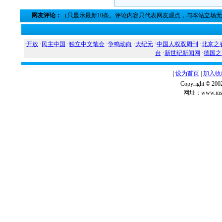
网友评论：
（只显示最新10条。评论内容只代表网友观点，与本站立场
·
开放
·
民主中国
·
独立中文笔会
·
争鸣动向
·
大纪元
·
中国人权双周刊
·
北京之
台
·
新世纪新闻网
·
德国之
|
设为首页
|
加入收
Copyright ©
网址：www.msg