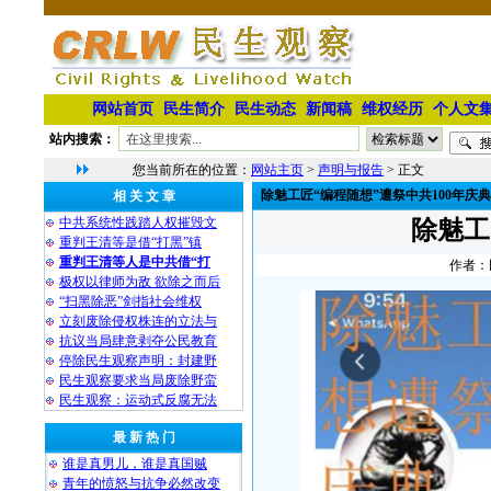
网站首页
民生简介
民生动态
新闻稿
维权经历
个人文
站内搜索：
您当前所在的位置：
网站主页
>
声明与报告
> 正文
除魅工匠“编程随想”遭祭中共100年庆典
相 关 文 章
中共系统性践踏人权摧毁文
除魅工
重判王清等是借“打黑”镇
重判王清等人是中共借“打
作者：民
极权以律师为敌 欲除之而后
“扫黑除恶”剑指社会维权
立刻废除侵权株连的立法与
抗议当局肆意剥夺公民教育
停除民生观察声明：封建野
民生观察要求当局废除野蛮
民生观察：运动式反腐无法
最 新 热 门
谁是真男儿，谁是真国贼
青年的愤怒与抗争必然改变