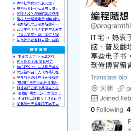
供销社和食堂死灰复燃？
重判商界良心耿潇男反映人
践踏人权的庆典昭示极权违
维权人士居无定所 断电断气
法西斯纪念反法西斯胜利—
2017年中国社会监控与人权年
《零八宪章》是中国迈入现
从代钦书记要抓人看中共的
随 机 推 荐
“非正常上访”不应成为打
官员倒卖土地 湖北殷店
特约评论：中共近期所谓改
武汉被拘留工人代表毛礼红
中共当局继续在违宪侵权路
[组图]二千亩土地被征用&n
抓捕访民证明中共两会的权
[组图]广州女工汤二女国企工
[图文]劳工维权人士肖青山继
湖北随州天风集团下岗工人