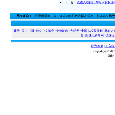
下一篇：
践踏人权的庆典昭示极权违
网友评论：
（只显示最新10条。评论内容只代表网友观点，与本站立场
·
开放
·
民主中国
·
独立中文笔会
·
争鸣动向
·
大纪元
·
中国人权双周刊
·
北京之
台
·
新世纪新闻网
·
德国之
|
设为首页
|
加入收
Copyright ©
网址：w