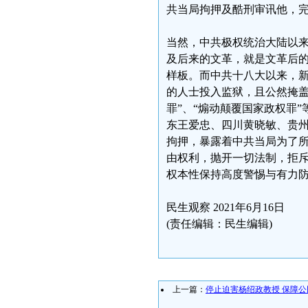
共当局拘押及酷刑审讯他，
当然，中共极权统治大陆以
及后来的文革，就是文革后
样板。而中共十八大以来，
的人士投入监狱，且公然掩盖
罪”、“煽动颠覆国家政权罪
东王爱忠、四川黄晓敏、贵州
拘押，暴露着中共当局为了
由权利，抛开一切法制，拒
权本性保持高度警惕与有力
民生观察 2021年6月16日
(责任编辑：民生编辑)
上一篇：
停止迫害杨绍政教授 保障