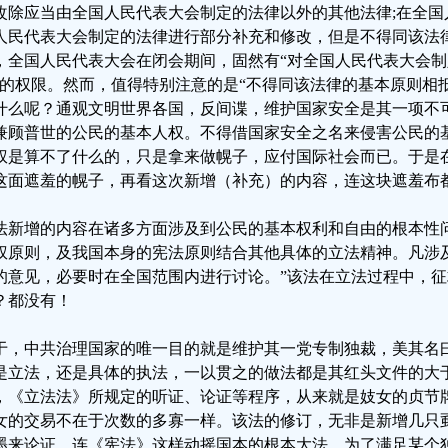
改除应当由全国人民代表大会制定的法律以外的其他法律;在全国
人民代表大会制定的法律进行部分补充和修改，但是不得同该法
，全国人民代表大会在闭会期间，固然有“对全国人民代表大会
”的权限。然而，值得特别注意的是“不得同该法律的基本原则相
什么呢？通观文明世界各国，反间谍，维护国家安全是其一项不
兼顾普世的公民的基本人权。不得借国家安全之名来侵害公民的
权是算不了什么的，只是拿来做幌子，应付国际社会而已。于是
这面遮羞的幌子，再看这次新增（补充）的内容，连这块遮羞布
法新增的内容在诸多方面涉及到公民的基本权利和自由的根本性
权原则，及我国本身的宪法原则结合其他具体的立法精神。凡涉
的意见，必要时在全国范围内进行讨论。”该法在立法过程中，
？都没有！
于，中共治理国家的唯一目的就是维护其一党专制独裁，美其名曰
是立法，还是具体的执法，一以贯之的做法都是其红头文件的大
，《立法法》所规定的听证、论证等程序，从来就是妓女的贞节
女的交易不在于次数的多寡一样。该法的修订，无非是新增几只
墨来论证。连《宪法》这样动摇国本的根本大法，为了满足某个