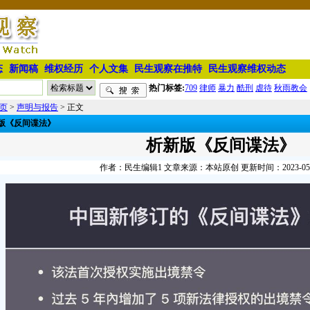
态
新闻稿
维权经历
个人文集
民生观察在推特
民生观察维权动态
热门标签:
709
律师
暴力
酷刑
虐待
秋雨教会
页
>
声明与报告
> 正文
版《反间谍法》
析新版《反间谍法》
作者：民生编辑1 文章来源：本站原创 更新时间：2023-05-03