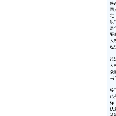
修
国
定
改
是
要
人
起
该
人
众
吗
鉴
论
样
妓
笔