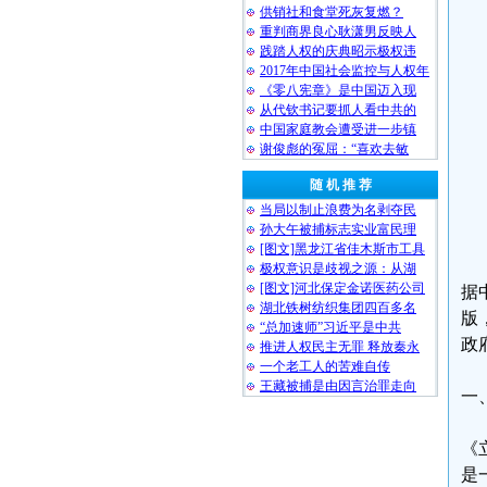
供销社和食堂死灰复燃？
重判商界良心耿潇男反映人
践踏人权的庆典昭示极权违
2017年中国社会监控与人权年
《零八宪章》是中国迈入现
从代钦书记要抓人看中共的
中国家庭教会遭受进一步镇
谢俊彪的冤屈：“喜欢去敏
随 机 推 荐
当局以制止浪费为名剥夺民
孙大午被捕标志实业富民理
[图文]黑龙江省佳木斯市工具
极权意识是歧视之源：从湖
[图文]河北保定金诺医药公司
据
湖北铁树纺织集团四百多名
版
“总加速师”习近平是中共
政
推进人权民主无罪 释放秦永
一个老工人的苦难自传
王藏被捕是由因言治罪走向
一
《
是