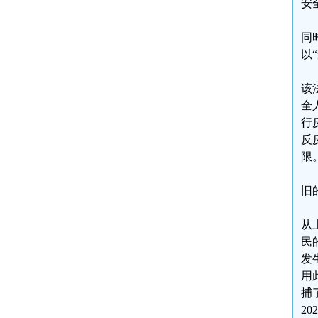
安
同
以
该
全
行
反
限
旧
从
民
发
用
捕
2