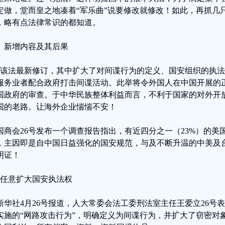
定做，堂而皇之地凑着“军乐曲”说要修改就修改！如此，再抓几
，略有点法律常识的都知道。
、新增内容及其后果
、该法最新修订，其中扩大了对间谍行为的定义、国安组织的执
服务业者配合政府打击间谍活动。此举将令外国人在中国开展的
国政府的审查。于中华民族整体利益而言，不利于国家的对外开
国的老路。让海外企业惴惴不安！
国商会26号发布一个调查报告指出，有近四分之一（23%）的美
，主因即是自中国日益强化的国安规范，与及不断升温的中美及
明证！
、任意扩大国安执法权
新华社4月26号报道，人大常委会法工委刑法室主任王爱立26号
实施的“网路攻击行为”，明确定义为间谍行为，并扩大了窃密对