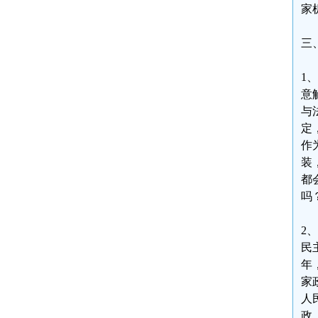
家
三
1
意
与
定
作
装
都
吗
2
民
年
家
人
政