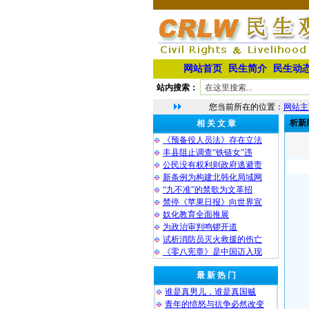
网站首页
民生简介
民生动
站内搜索：
您当前所在的位置：
网站主
析新
相 关 文 章
《预备役人员法》存在立法
丰县阻止调查“铁链女”违
公民没有权利则政府逃避责
新条例为构建北韩化局域网
“九不准”的禁歌为文革招
禁停《苹果日报》向世界宣
奴化教育全面推展
为政治审判鸣锣开道
试析消防员灭火救援的伤亡
《零八宪章》是中国迈入现
最 新 热 门
谁是真男儿，谁是真国贼
青年的愤怒与抗争必然改变