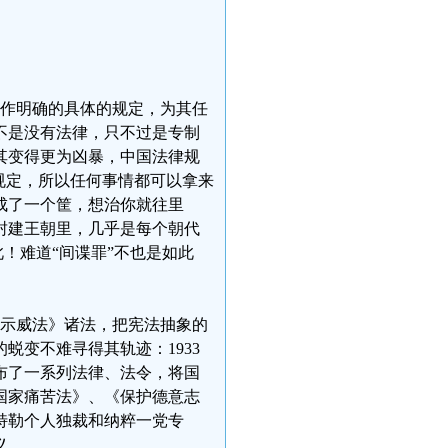
不作明确的具体的规定，为其任
不是没有法律，只不过是专制
其变得更为凶暴，中国法律规
规定，所以任何事情都可以拿来
成了一个筐，想治你就往里
封建王朝里，几乎是每个朝代
此！难道“间谍罪”不也是如此
行示威法》诸法，把宪法抽象的
蜕变不难寻得其轨迹：1933
布了一系列法律、法令，将国
国家痛苦法》、《保护德意志
特勒个人独裁和纳粹一党专
义。