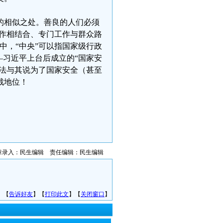
的相似之处。善良的人们必须
工作相结合、专门工作与群众路
中，“中央”可以指国家级行政
—习近平上台后成立的“国家安
该法与其说为了国家安全（甚至
裁地位！
章录入：民生编辑 责任编辑：民生编辑
】【
告诉好友
】【
打印此文
】【
关闭窗口
】