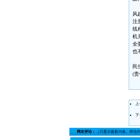
风
注
线
机
全
也
民生
(
上
下
网友评论：
（只显示最新10条。评论