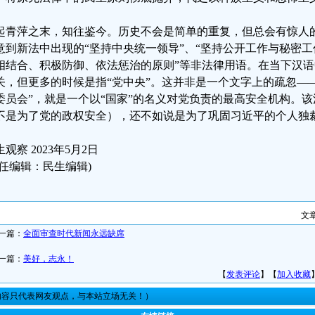
起青萍之末，知往鉴今。历史不会是简单的重复，但总会有惊人
意到新法中出现的“坚持中央统一领导”、“坚持公开工作与秘密
相结合、积极防御、依法惩治的原则”等非法律用语。在当下汉语
关，但更多的时候是指“党中央”。这并非是一个文字上的疏忽—
委员会”，就是一个以“国家”的名义对党负责的最高安全机构。
不是为了党的政权安全），还不如说是为了巩固习近平的个人独
观察 2023年5月2日
责任编辑：民生编辑)
文
一篇：
全面审查时代新闻永远缺席
一篇：
美好，志永！
【
发表评论
】【
加入收藏
内容只代表网友观点，与本站立场无关！）