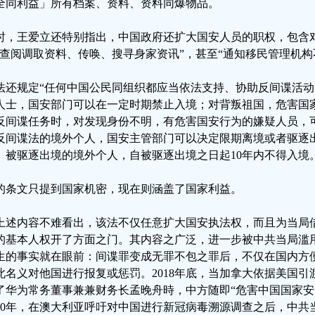
全同利益」所有档案、资料、资料同爆物品。
时，王爱立还特别指出，中国政府还扩大国安人员的职权，包含
“查阅调取资料、传唤、搜寻身家资讯”，甚至“通知移民管理机构
法还规定“任何中国公民同组织都应当依法支持、协助反间谍活动
人士，国安部门可以在一定时期禁止入境；对背叛祖国，危害国
反间谍任务时，对发现身份不明，有危害国安行为的嫌疑人员，
反间谍法的境外个人，国安主管部门可以决定限期离境或者驱逐
。被驱逐出境的境外个人，自被驱逐出境之日起10年内不得入境
的条文只提到国家机密，现在则涵盖了国家利益。
上述内容不难看出，该法不仅任意扩大国安执法权，而且为当局
的基本人权开了方面之门。其内容之广泛，进一步被中共当局滥
生的事实就在眼前：间谍罪变成无罪不包之罪后，不仅在国内方
此名义对他国进行报复或惩罚。2018年底，当加拿大依据美国
了华为常务董事兼兼财务长孟晚舟時，中方随即“危害中国国家安
020年，在澳大利亚呼吁对中国进行新冠病毒溯源调查之后，中共