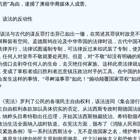
机密”為由，逮捕了澳籍华裔媒体人成蕾。
、该法的反动性
、该法与古代的谋反罪打击异己如出一辙，在简述其罪状时故意
解释留有空间。孟德斯鸠在论及中华帝国的法律时说，古代中国
法律并行，法律试图遏制专制，可法律反过来却武装了专制，使
，任何人对皇帝不敬就要处死刑。但是，对“不敬”却没有明确的
为借口去剥夺任何人的生命，去灭绝任何家族。这样此类法律就
，变成了掌权者或曰胜利者恣意镇压政治对手的工具。在中国的
会发生这样的事情。“寻衅滋事罪”如此！“煽动颠覆国家罪权”如
？
、《宪法》罗列了公民的各项民主自由权利，该法连同《集会游
主自由权利条款加以具体切实的否定。从法西斯专政时期德国法的
，纳粹头目希特勒出任总理，开始其法西斯独裁统治。希特勒颁
政治生活全面纳入战时轨道。在宪法方面，颁布了《消除人民和
民紧急条例》等一系列法西斯法令，无不是借国家之名，维护希
。将原先法律中的民主原则彻底抛弃，代之以种族主义和恐怖主