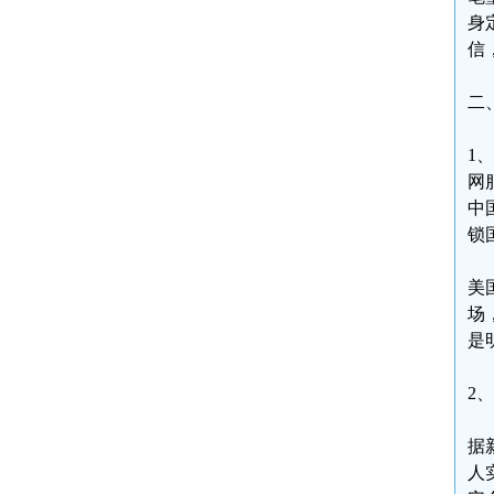
身
信
二
1
网
中
锁
美
场
是
2
据
人