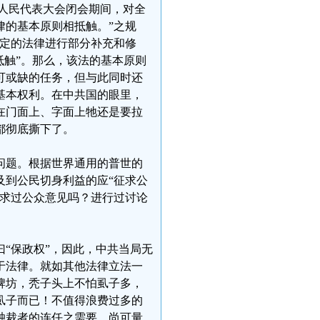
人民代表大会闭会期间，对全
律的基本原则相抵触。”之规
制定的法律进行部分补充和修
抵触”。那么，该法的基本原则
可或缺的任务，但与此同时还
基本权利。在中共国的眼里，
在门面上、字面上牠还是要拉
都彻底撕下了。
问题。根据世界通用的普世的
及到公民切身利益的应“征求公
征求过公众意见吗？进行过讨论
“保政权”，因此，中共当局无
于法律。就如其他法律立法一
牌坊，秃子头上不怕虱子多，
虱子而已！不值得浪费过多的
独裁者的连任之需要，尚可量