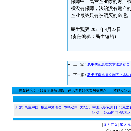
保障中，民营企业家的财产
权没有保障，法治没有建立
企业最终只有被消灭的命运
民生观察 2021年4月23日
(责任编辑：民生编辑)
上一篇：
从中共前总理文章遭禁看言
下一篇：
敦促河南当局立刻停止非法
网友评论：
（只显示最新10条。评论内容只代表网友观点，与本站立场
·
开放
·
民主中国
·
独立中文笔会
·
争鸣动向
·
大纪元
·
中国人权双周刊
·
北京之
台
·
新世纪新闻网
·
德国之
|
设为首页
|
加入收
Copyright ©