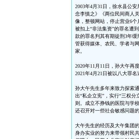
2003年4月31日，徐水
念李慎之》《两位民间商人
像，整顿网站，停止营业6个月
被扣上“非法集资”的罪名遭
款的罪名判其有期徒刑3年缓
管获得媒体、农民、学者与网
家。
2020年11月11日，孙大
2021年4月21日被以八大罪
孙大午先生多年来致力探索
出“私企立宪”，实行“三权
则。成立不挣钱的医院与学
还召开对一些社会敏感问题
大午先生的经历及大午集团
身办实业的努力来带领村民