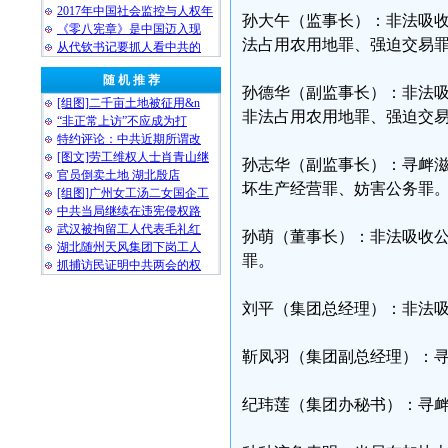
2017年中国社会监控与人权年
孙大午（监事长）：非法吸
《零八宪章》是中国迈入现
法占用农用地罪、强迫交易
从代钦书记要抓人看中共的
随 机 推 荐
孙德华（副监事长）：非法
[组图]二千亩土地被征用&n
非法占用农用地罪、强迫交
“非正常上访”不应成为打
特约评论：中共近期所谓改
[图文]劳工维权人士肖青山继
孙志华（副监事长）：寻衅
官员倒卖土地 湖北殷店
坏生产经营罪、妨害公务罪
[组图]广州女工汤二女国企工
中共当局继续在违宪侵权路
武汉被拘留工人代表毛礼红
孙萌（董事长）：非法吸收
湖北随州天风集团下岗工人
罪。
抓捕访民证明中共两会的权
刘平（集团总经理）：非法
靳凤羽（集团副总经理）：
纪玮莲（集团办秘书）：寻