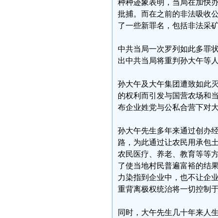
种种迹象表明，当局在加快
批捕。而在之前的非法吸收
了一些新罪名，包括非法采
中共当局一次罗列如此多罪
出中共当局将重判孙大午等
孙大午及大午集团遭致如此
的权利而引发与国营农场和
布企业姓党与公私合营下对
孙大午先生多年来通过创办
路，为此通过让农民用承包
农民医疗、养老、教育等等
了使当地村民普遍富裕的结
力染指到企业中，也不让企
重背离极权统治将一切控制
同时，大午先生几十年来人