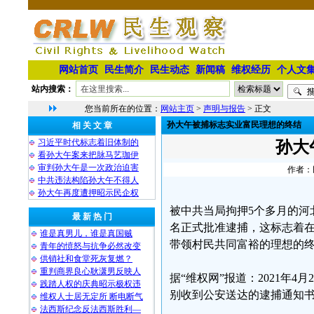
网站首页
民生简介
民生动态
新闻稿
维权经历
个人文
站内搜索：
您当前所在的位置：
网站主页
>
声明与报告
> 正文
孙大午被捕标志实业富民理想的终结
相 关 文 章
习近平时代标志着旧体制的
孙大
看孙大午案来把脉马艺珈伊
审判孙大午是一次政治迫害
作者：民
中共违法构陷孙大午不得人
孙大午再度遭押昭示民企权
被中共当局拘押5个多月的河
最 新 热 门
名正式批准逮捕，这标志着
谁是真男儿，谁是真国贼
带领村民共同富裕的理想的
青年的愤怒与抗争必然改变
供销社和食堂死灰复燃？
重判商界良心耿潇男反映人
据“维权网”报道：2021年
践踏人权的庆典昭示极权违
别收到公安送达的逮捕通知
维权人士居无定所 断电断气
法西斯纪念反法西斯胜利—