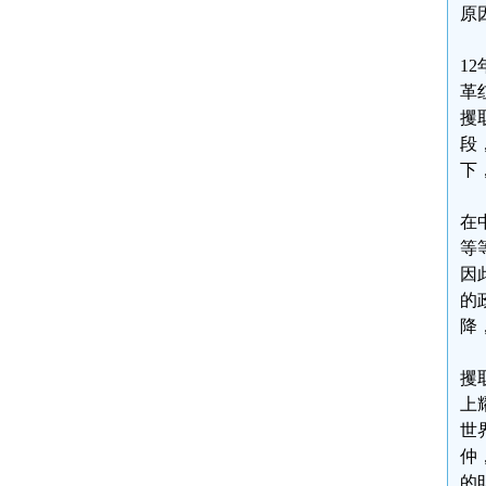
原
1
革
攫
段
下
在
等
因
的
降
攫
上
世
仲
的