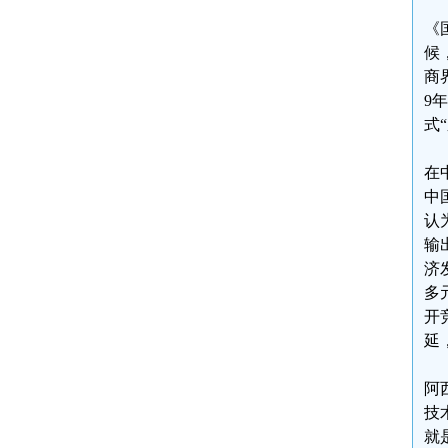
《
候
商
9
式
在
中
认
输
济
多
开
延
阿
技
就