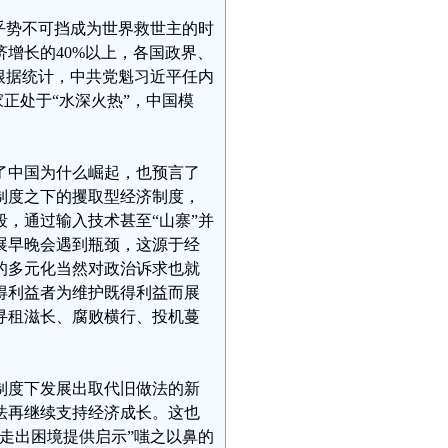
似乎势不可挡成为世界救世主的时
济增长的40%以上，各国政界、
根据统计，中共党魁习近平任内
家正处于“水深火热”，中国模
了中国为什么崛起，也预言了
制度之下的攫取型经济制度，
，通过输入技术甚至“山寨”并
展早晚会遇到瓶颈，这源于经
的多元化当然对政治诉求也就
得利益者为维护既得利益而展
寻租滋长、腐败横行、投机蔓
制度下发展出取代旧做法的新
法再继续支持经济成长。这也
走出困境提供启示”嗤之以鼻的