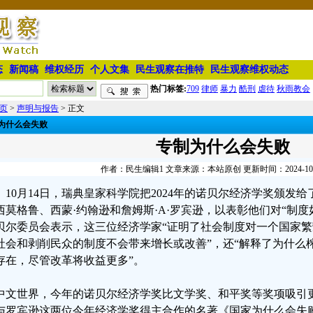
态
新闻稿
维权经历
个人文集
民生观察在推特
民生观察维权动态
热门标签:
709
律师
暴力
酷刑
虐待
秋雨教会
页
>
声明与报告
> 正文
为什么会失败
专制为什么会失败
作者：民生编辑1 文章来源：本站原创 更新时间：2024-10-30
10月14日，瑞典皇家科学院把2024年的诺贝尔经济学奖颁发
西莫格鲁、西蒙·约翰逊和詹姆斯·A·罗宾逊，以表彰他们对“制
贝尔委员会表示，这三位经济学家“证明了社会制度对一个国家繁
社会和剥削民众的制度不会带来增长或改善”，还“解释了为什么
存在，尽管改革将收益更多”。
中文世界，今年的诺贝尔经济学奖比文学奖、和平奖等奖项吸引
与罗宾逊这两位今年经济学奖得主合作的名著《国家为什么会失败