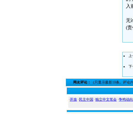
入
无
(
上
下
网友评论：
（只显示最新10条。评论
·
开放
·
民主中国
·
独立中文笔会
·
争鸣动向