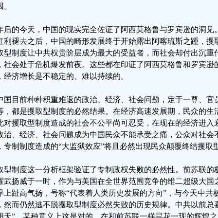
因。
2年后的今天，中国的现实完全佐证了阿西莫格鲁与罗宾逊的洞见
红利褪去之后，中国的畸形发展终于开始露出阿喀琉斯之踵，攫
取型制度让中共权贵阶层成为最大的受益者，而社会却付出沉重
，社会处于危机爆发前夜。这些都在印证了阿西莫格鲁和罗宾逊
，经济增长是不稳定的、难以持续的。
中国目前种种积重难返的政治、经济、社会问题，定于一尊、官
等，都是攫取型制度的必然结果。在经济高速发展期，民众的生
此对攫取型制度造成的社会不公平尚可忍受，在现在的经济进入
政治、经济、社会问题成为中国民众不能承受之痛，公众对社会
，专制制度造成的“大监狱效应”将且必然出现民众颠覆终结攫取
取型制度这一分析框架验证了专制政权失败的必然性。前苏联的
耀武扬威于一时，作为与美国在全世界范围竞争的维二超级大国之
界上趾高气扬，号称“代表着人类历史发展的方向”，与今天中共极
，然而仍然逃不脱攫取型制度必然失败的历史规律。中共以前总
明天”，某种意义上这是对的，在和前苏联一样昙花一现的辉煌