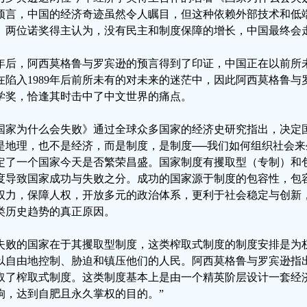
预言，中国的经济奇迹虽然令人瞩目，但这种依赖外部技术和低
。两位诺奖得主认为，没有民主和制度保障的增长，中国最终会
2年后，阿西莫格鲁与罗宾逊的预言得到了印证，中国正在以前所
在陷入1989年后前所未有的对未来的迷茫中，因此阿西莫格鲁
学奖，恰逢其时击中了中文世界的痛点。
国家为什么会失败》通过全球众多国家的经济史研究指出，决定
是地理，也不是经济，而是制度，是制度──我们如何组织社会
定了一个国家今天是否繁荣昌盛。国家制度有攫取型（专制）和
度导致国家成功与失败之分。成功的国家源于制度的包容性，包
权力，保障人权，开放多元的政治体系，更利于社会稳定与创新
类历史趋势的真正原因。
失败的国家在于其攫取型制度，这类榨取式制度的制度安排是为
以自由地控制、胁迫和镇压他们的人民。阿西莫格鲁与罗宾逊指
取了榨取式制度。这类制度基本上是由一个精英阶层设计一套经
狗，达到自肥且永久掌权的目的。”