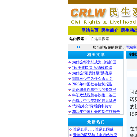
网站首页
民生简介
民生动
站内搜索：
您当前所在的位置：
网站主
专制
相 关 文 章
为什么邹幸彤成为《维护国
“远洋捕捞”新顺德模式掠
为什么“消费降级”洪流席
邯郸三少年为什么杀人？
2023年中国社会控制报告
唐正琪事件看中共的专制已
阿
年初政法洗脑会议接二连三
诺
杀戮，中共专制的最后阶段
“战狼外交”背后的中共专
的
2022年中国社会控制年终报告
续
最 新 热 门
在
谁是真男儿，谁是真国贼
青年的愤怒与抗争必然改变
鲁