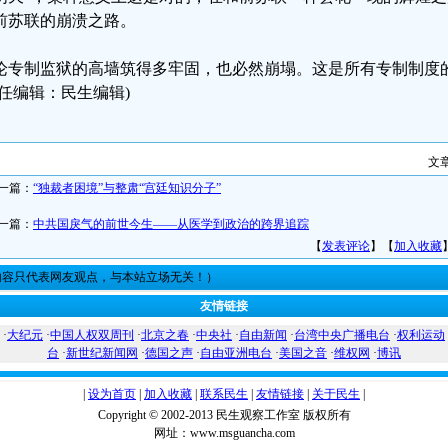
前苏联的崩溃之路。
论专制监狱的高墙筑得多牢固，也必然崩塌。这是所有专制制度
责任编辑：民生编辑)
文
一篇：
“独裁者困境”与整肃“宫廷知识分子”
一篇：
中共国戾气的前世今生——从医学到政治的跨界追踪
【
发表评论
】【
加入收藏
内容只代表网友观点，与本站立场无关！）
友情链接
·
大纪元
·
中国人权双周刊
·
北京之春
·
中央社
·
自由新闻
·
台湾中央广播电台
·
权利运动
台
·
新世纪新闻网
·
德国之声
·
自由亚洲电台
·
美国之音
·
维权网
·
博讯
|
设为首页
|
加入收藏
|
联系民生
|
友情链接
|
关于民生
|
Copyright © 2002-2013 民生观察工作室 版权所有
网址：www.msguancha.com