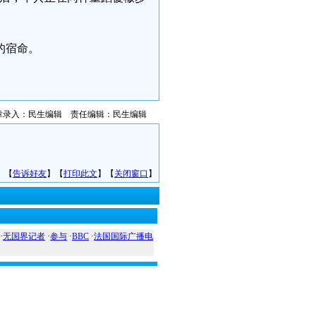
的宿命。
章录入：民生编辑 责任编辑：民生编辑
】【
告诉好友
】【
打印此文
】【
关闭窗口
】
·
无国界记者
·
参与
·
BBC
·
法国国际广播电