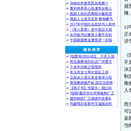
供销社和食堂死灰复燃？
就
重判商界良心耿潇男反映人
继
践踏人权的庆典昭示极权违
维权人士居无定所 断电断气
2017年中国社会监控与人权年
1
《零八宪章》是中国迈入现
正
从代钦书记要抓人看中共的
中国家庭教会遭受进一步镇
济
随 机 推 荐
《
[组图]杭州出动五、六百人强
民生观察强烈抗议广州警方
不
十余年目睹之怪现状
决
朱玉玲女士再次提起上诉
制
立刻从人道出发送黄琦入院
蔡霞教授被严处 因言治罪再
衡
【电子书】华梁兴：我们向
人
[组图]重庆市白市驿板鸭厂工
随州棉纺厂工潮谈判未果&
内蒙鄂尔多斯市艾滋病农民
而
可
采
刍