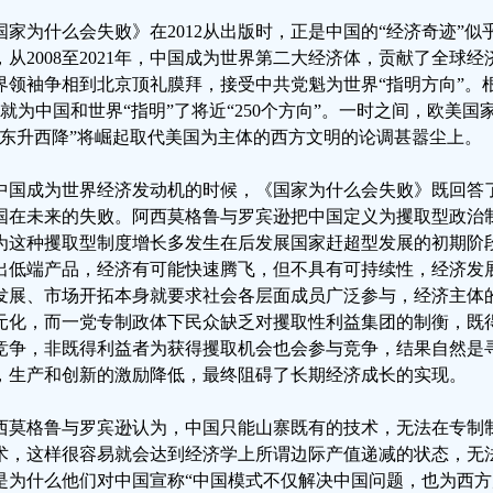
国家为什么会失败》在2012从出版时，正是中国的“经济奇迹”
，从2008至2021年，中国成为世界第二大经济体，贡献了全球经
界领袖争相到北京顶礼膜拜，接受中共党魁为世界“指明方向”。
年就为中国和世界“指明”了将近“250个方向”。一时之间，欧美国
“东升西降”将崛起取代美国为主体的西方文明的论调甚嚣尘上。
中国成为世界经济发动机的时候，《国家为什么会失败》既回答
国在未来的失败。阿西莫格鲁与罗宾逊把中国定义为攫取型政治
为这种攫取型制度增长多发生在后发展国家赶超型发展的初期阶段
出低端产品，经济有可能快速腾飞，但不具有可持续性，经济发
发展、市场开拓本身就要求社会各层面成员广泛参与，经济主体
元化，而一党专制政体下民众缺乏对攫取性利益集团的制衡，既
竞争，非既得利益者为获得攫取机会也会参与竞争，结果自然是
，生产和创新的激励降低，最终阻碍了长期经济成长的实现。
西莫格鲁与罗宾逊认为，中国只能山寨既有的技术，无法在专制
术，这样很容易就会达到经济学上所谓边际产值递减的状态，无
是为什么他们对中国宣称“中国模式不仅解决中国问题，也为西方