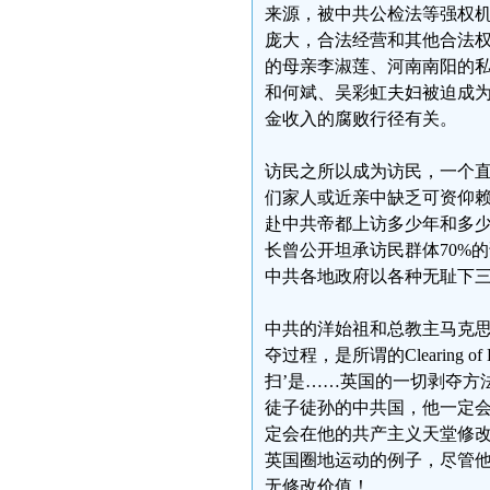
来源，被中共公检法等强权
庞大，合法经营和其他合法
的母亲李淑莲、河南南阳的
和何斌、吴彩虹夫妇被迫成
金收入的腐败行径有关。
访民之所以成为访民，一个
们家人或近亲中缺乏可资仰
赴中共帝都上访多少年和多
长曾公开坦承访民群体70%
中共各地政府以各种无耻下
中共的洋始祖和总教主马克思
夺过程，是所谓的Clearing 
扫’是……英国的一切剥夺方
徒子徒孙的中共国，他一定会
定会在他的共产主义天堂修
英国圈地运动的例子，尽管
无修改价值！