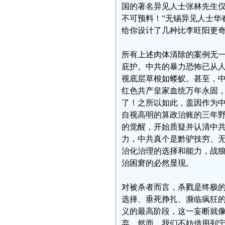
国的著名异见人士张林先生仅
不可预料！”无锡异见人士华
给你设计了几种比李旺阳更奇
所有上述肉体清除的案例无
庇护。中共的暴力恐怖已从
视底层草根如蝼蚁。甚至，
红色共产皇家血统万年永固
了！之所以如此，盖因作为
自视高明的算政治账的三年
的觉醒，开始质疑并认清中
力，中共真个是黔驴技穷、
治化治理的选择和能力，战
治困窘的必然显现。
对被杀者而言，杀戮是终极
选择、垂死挣扎、濒临疯狂
义的最高阶段，这一妄断就
弃。然而，我们不妨借用列