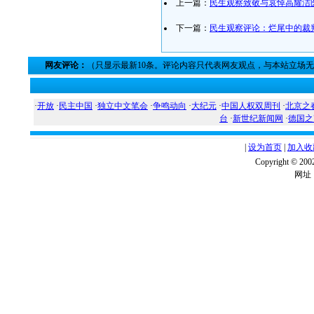
上一篇：
民生观察致敬与哀悼高耀洁
下一篇：
民生观察评论：烂尾中的裁
网友评论：
（只显示最新10条。评论内容只代表网友观点，与本站立场
·
开放
·
民主中国
·
独立中文笔会
·
争鸣动向
·
大纪元
·
中国人权双周刊
·
北京之
台
·
新世纪新闻网
·
德国之
|
设为首页
|
加入收
Copyright ©
网址：w