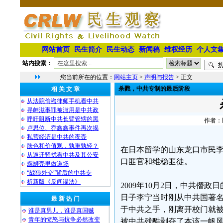
网站首页
民生简介
民生动态
新闻稿
维权经历
个人文
站内搜索：
您当前所在的位置：
网站主页
>
声明与报告
> 正文
杀戮，中共专制的最后阶段
相 关 文 章
从法院偷盗律师手机看中共
寻衅滋事罪被滥用是中共政
呼吁阻断中共长臂管辖的黑
作者：民
卢思位、乔鑫鑫事件再次揭
私营经济是中共的夜壶
肤色和价值观，孰重孰轻？
在日本留学的山东龙口市民
从逼迁骚扰看中共及其公安
口匪官和维稳匪徒。
螺蛳壳里做道场
“战狼外交”背后的中共专
析新版《反间谍法》
2009年10月2日，中共
日子李宁当时刚从中共国著名
最 新 热 门
于中共之手，刚离开校门就
谁是真男儿，谁是真国贼
青年的愤怒与抗争必然改变
被中共残酷剥夺了本该一帆