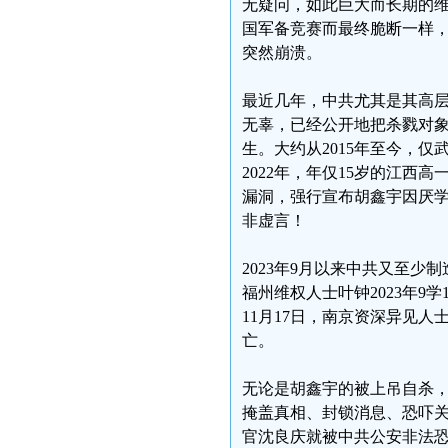
无疑问，如此巨大而长期的
国军备竞赛而最终脆断一样
突然崩溃。
最近几年，中共尤其是其高
无辜，已经公开地把杀戮对
生。大约从2015年至今，
2022年，年仅15岁的江
漏洞，强行宣布胡鑫宇因厌
非虚言！
2023年9月以来中共又至
福州维权人士叶钟2023年9
11月17日，南京资深异见
亡。
无论是胡鑫宇的被上吊自杀
掩盖真相、封锁消息、恐吓
官沈良庆就被中共公安非法恐