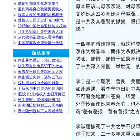
供销社和食堂死灰复燃？
原本应该与母亲亲昵、对母亲尽
重判商界良心耿潇男反映人
文称她从22岁开始为母喊冤
践踏人权的庆典昭示极权违
维权人士居无定所 断电断气
是中共及其恶警的抓捕、殴
2017年中国社会监控与人权年
涕？
《零八宪章》是中国迈入现
从代钦书记要抓人看中共的
中国家庭教会遭受进一步镇
十四年的艰难控告，就这样
啰作为替罪羊，而作为杀戮
随 机 推 荐
唏嘘、痛惜，痛惜于底层草
停止暴力逼迁，停止政治迫
缺失尊重生命意识下的社会
于中共深入骨髓、举世无二
黄雪琴王建兵失踪昭示人权
停止强迫失踪，还陈云飞自
李宁是一个聪明、善良、美
权利成为权力抢劫的对象：
于新永与中共虚伪的信访制
如此遭遇。看李宁每日到中
[图文]北京维权人士召开拆迁
不可避免地面带苍桑，毕竟
民生观察：警惕和反击“阶
外垂怜而使她青春永驻，也
河南油田协解职工云国泉的
湖北随州园林工人养老承诺
谓“恶有恶报、善有善报”之
李淑莲惨死于中共之手不仅
信手拈来，二十多年来重大