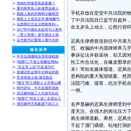
供销社和食堂死灰复燃？
重判商界良心耿潇男反映人
手机存放在堂堂中共法院的
践踏人权的庆典昭示极权违
维权人士居无定所 断电断气
了中共法院自己监守自盗外
法西斯纪念反法西斯胜利—
在太岁头上动土，公然行窃
2017年中国社会监控与人权年
《零八宪章》是中国迈入现
从代钦书记要抓人看中共的
迟夙生律师曾连担任中共第
范、收编的中共国律师界几
随 机 推 荐
事诉讼法并获采纳，却又因
中共当局继续在违宪侵权路
[组图]二千亩土地被征用&n
性工作合法化，在橡皮图章
“非正常上访”不应成为打
末》等知名媒体报道。迟夙
抓捕访民证明中共两会的权
意构陷的重大冤假错案。然
官员倒卖土地 湖北殷店
[图文]劳工维权人士肖青山继
法院刁难、侵害，此次手机
特约评论：中共近期所谓改
一例。
武汉被拘留工人代表毛礼红
[组图]广州女工汤二女国企工
湖北随州天风集团下岗工人
名声显赫的迟夙生律师受到
度关注。在强大的舆论压力下
夙生律师道歉。果然，迟夙
干起了溜门撬锁、钻地打洞的