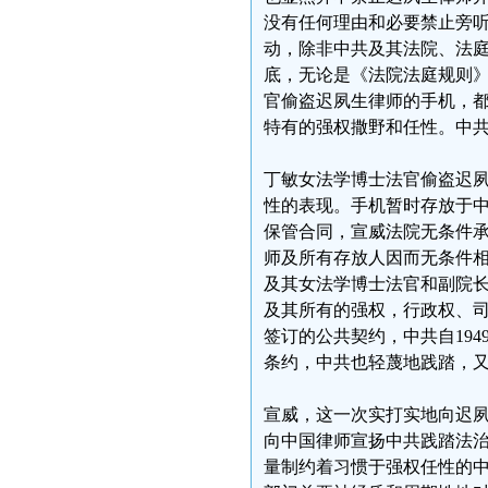
没有任何理由和必要禁止旁
动，除非中共及其法院、法庭
底，无论是《法院法庭规则
官偷盗迟夙生律师的手机，
特有的强权撒野和任性。中
丁敏女法学博士法官偷盗迟
性的表现。手机暂时存放于
保管合同，宣威法院无条件
师及所有存放人因而无条件
及其女法学博士法官和副院
及其所有的强权，行政权、
签订的公共契约，中共自19
条约，中共也轻蔑地践踏，
宣威，这一次实打实地向迟夙生
向中国律师宣扬中共践踏法
量制约着习惯于强权任性的