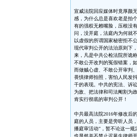
宣威法院回应媒体时竟厚颜无
感，为什么总是喜欢老是拍个
有的强权无赖嘴脸，压根没
问，没开庭，法庭内为何就
以虚假的所谓国家秘密拒不
现代审判公开的法治原则下
来，凡是中共公检法院所诡
不敢公开改判的冤假错案，
而做贼心虚、不敢公开审判、不
畏惧律师拍照，害怕人民发
干的表现。中共的宪法、诉
为敌、把法律和司法阉割为
肯实行彻底的审判公开！
中共最高法院2016年修改
庭的人员，主要是旁听人员，
播庭审活动”，暂不论这一规
也显然并不禁止迟夙生律师